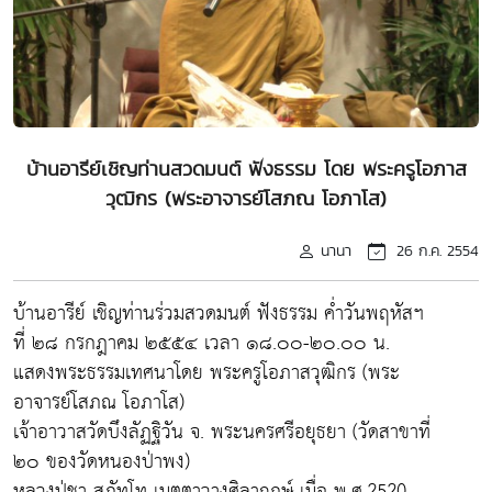
บ้านอารีย์เชิญท่านสวดมนต์ ฟังธรรม โดย พระครูโอภาส
วุฒิกร (พระอาจารย์โสภณ โอภาโส)
นานา
26 ก.ค. 2554
บ้านอารีย์ เชิญท่านร่วมสวดมนต์ ฟังธรรม ค่ำวันพฤหัสฯ
ที่ ๒๘ กรกฎาคม ๒๕๕๔ เวลา ๑๘.๐๐-๒๐.๐๐ น.
แสดงพระธรรมเทศนาโดย พระครูโอภาสวุฒิกร (พระ
อาจารย์โสภณ โอภาโส)
เจ้าอาวาสวัดบึงลัฏฐิวัน จ. พระนครศรีอยุธยา (วัดสาขาที่
๒๐ ของวัดหนองป่าพง)
หลวงปู่ชา สุภัทโท เมตตาวางศิลาฤกษ์ เมื่อ พ.ศ.2520