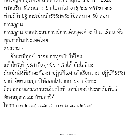
พระอธิการโสภณ ฉายา โอภาโส อายุ ๖๑ พรรษา ๔๐
ท่านมีวิทยฐานะเป็นนักธรรมพระวิปัสสนาจารย์ สอน
กรรมฐาน
กรรมฐาน จากประสบการณ์การเดินธุดงค์ ๕ ปี ๖ เดือน ทั่ว
ทุกภาคในประเทศไทย
คมธรรม :
…แล้วเรามีทุกข์ เราจะเอาทุกข์ไปให้ใคร
แล้วใครเค้าจะมารับทุกข์จากเราได้ มันไม่มีนะ
มันเป็นสิ่งที่เราจะต้องมาปฏิบัติเอง เค้าเรียกว่ามาปฏิบัติธรรม
มากำจัดความทุกข์ให้ออกไปจากกายจากจิตซะ...
ติดต่อสอบถามรายละเอียดได้ที่ เคาน์เตอร์ประชาสัมพันธ์
ห้องสมุดธรรมะบ้านอารีย์
โทรฯ ๐๒ ๒๗๙ ๗๘๓๘ -๐๒ ๖๑๙ ๗๔๗๔