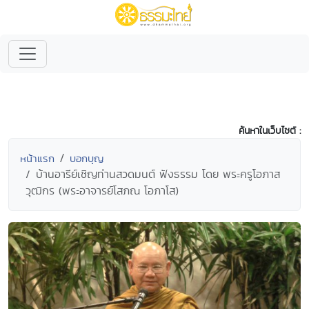
ค้นหาในเว็บไซต์ :
หน้าแรก
บอกบุญ
บ้านอารีย์เชิญท่านสวดมนต์ ฟังธรรม โดย พระครูโอภาส
วุฒิกร (พระอาจารย์โสภณ โอภาโส)