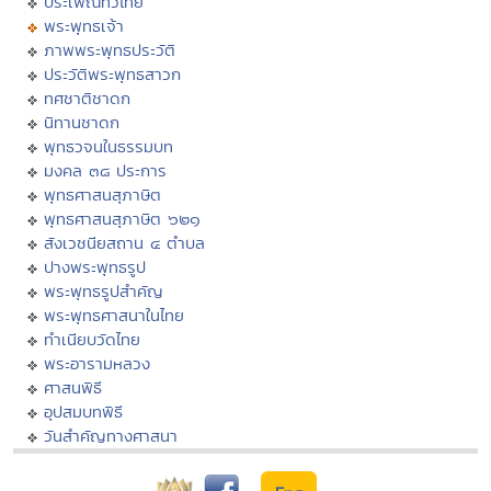
ประเพณีทั่วไทย
พระพุทธเจ้า
ภาพพระพุทธประวัติ
ประวัติพระพุทธสาวก
ทศชาติชาดก
นิทานชาดก
พุทธวจนในธรรมบท
มงคล ๓๘ ประการ
พุทธศาสนสุภาษิต
พุทธศาสนสุภาษิต ๖๒๑
สังเวชนียสถาน ๔ ตำบล
ปางพระพุทธรูป
พระพุทธรูปสำคัญ
พระพุทธศาสนาในไทย
ทำเนียบวัดไทย
พระอารามหลวง
ศาสนพิธี
อุปสมบทพิธี
วันสำคัญทางศาสนา