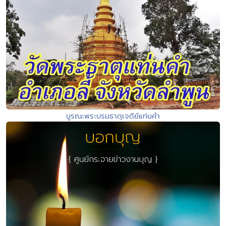
บูรณะพระบรมธาตุเจดีย์แท่นคำ