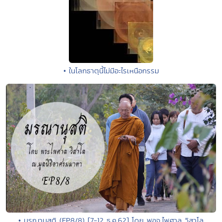
• ในโลกธาตุนี้ไม่มีอะไรเหนือกรรม
• มรณานุสติ (EP8/8) [7-12 ธ.ค.62] โดย พอจ.ไพศาล วิสาโล