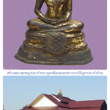
สร้างพระพุทธรูปประจำตระกูลเพื่อมอบแก่ชาวเขาไว้บูชาประจำบ้าน