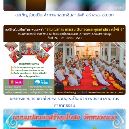
ขอเชิญร่วมเป็นเจ้าภาพทอดกฐินสามัคคี สร้างพระอุโบสถ
ขอเชิญชวนศรัทธาผู้ใจบุญ ร่วมบุญเป็นเจ้าภาพบรรชาสามเณร
ทายาทธรรม