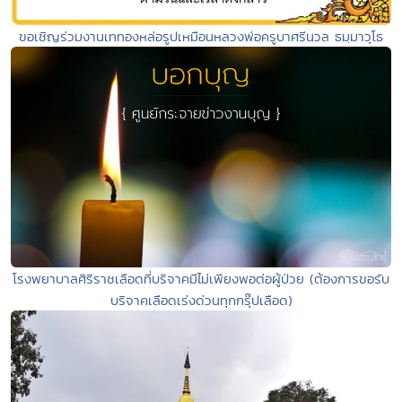
ขอเชิญร่วมงานเททองหล่อรูปเหมือนหลวงพ่อครูบาศรีนวล ธมฺมาวุโธ
โรงพยาบาลศิริราชเลือดที่บริจาคมีไม่เพียงพอต่อผู้ป่วย (ต้องการขอรับ
บริจาคเลือดเร่งด่วนทุกกรุ๊ปเลือด)