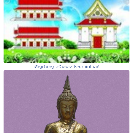
เชิญทำบุญ สร้างพระประธานในโบสถ์