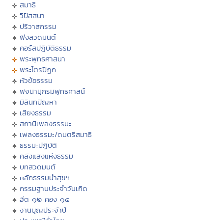
สมาธิ
วิปัสสนา
ปริวาสกรรม
ฟังสวดมนต์
คอร์สปฏิบัติธรรม
พระพุทธศาสนา
พระไตรปิฏก
หัวข้อธรรม
พจนานุกรมพุทธศาสน์
มิลินทปัญหา
เสียงธรรม
สถานีเพลงธรรมะ
เพลงธรรมะ/ดนตรีสมาธิ
ธรรมะปฏิบัติ
คลังแสงแห่งธรรม
บทสวดมนต์
หลักธรรมนำสุขฯ
กรรมฐานประจำวันเกิด
ฮีต ๑๒ คอง ๑๔
งานบุญประจำปี