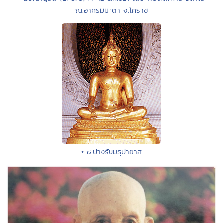
ณ.อาศรมมาตา จ.โคราช
• ๘.ปางรับมธุปายาส