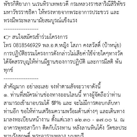
พัชรกิติยาภา นเรนทิราเทพยวดี กรมหลวงราชสาริณีสิริพัชร
มหาวัชรราชธิดา ให้ทรงหายจากพระอาการประชวร และ
ทรงมีพระพลานามัยสมบูรณ์แข็งแรง
-------------------
👉 สนใจสมัครเข้าร่วมโครงการ
โทร 0818546929 พล.อ.ต.หญิง โสภา คงสวัสดิ์ (ป้าหนุ่ย)
การปฏิบัติธรรมโครงการดังกล่าวไม่เสียค่าใช้จ่ายใดๆทางวัด
ได้จัดสรรบุญให้ท่านมีฐานของการปฏิบัติ และการมีสติ พ้น
ทุกข์
-------------------
สำคัญมาก อย่าละเลย จงทำตามสัจจะวาจาดังนี้
๑. ท่านที่สมัครผ่านช่องทางออนไลนนี้ ทางผู้จัดถือว่าท่าน
สามารถเข้ามาอบรมได้ 💯% และ จะไม่มีการตอบกลับหา
ท่านอีก ขอให้ท่านเตรียมความพร้อมด้านต่างๆ และเดินทาง
มาลงทะเบียนหน้างาน ตั้งแต่เวลา ๑๒.๓๐ - ๑๗.๐๐ น. ณ
อาคารพุทธสาวิกา ติดกับโรงทาน หลังลานหินโค้ง วัดชลประ
ทานรังสฤษดิ์ พระอารามหลวง นนทบุรี