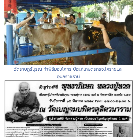
วัดราษฏร์บูรณะทำพิธีมอบโคกระบือแก่เกษตรกรจ.โคราชและ
อุบลราชธานี