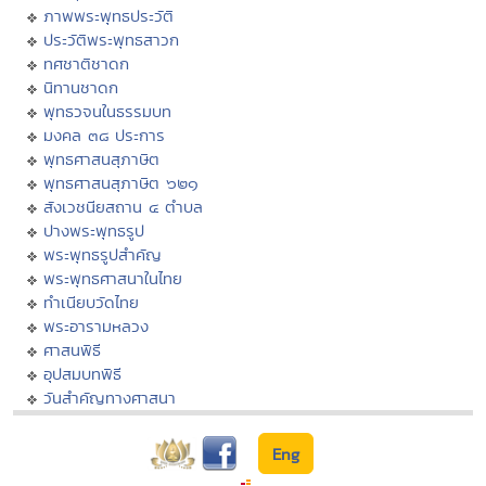
ภาพพระพุทธประวัติ
ประวัติพระพุทธสาวก
ทศชาติชาดก
นิทานชาดก
พุทธวจนในธรรมบท
มงคล ๓๘ ประการ
พุทธศาสนสุภาษิต
พุทธศาสนสุภาษิต ๖๒๑
สังเวชนียสถาน ๔ ตำบล
ปางพระพุทธรูป
พระพุทธรูปสำคัญ
พระพุทธศาสนาในไทย
ทำเนียบวัดไทย
พระอารามหลวง
ศาสนพิธี
อุปสมบทพิธี
วันสำคัญทางศาสนา
Eng