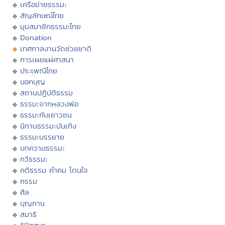
เครือข่ายธรรมะ
สัญลักษณ์ไทย
มุมสมาชิกธรรมะไทย
Donation
เทศกาลงานวัดช่วยชาติ
การเผยแผ่ศาสนา
ประเพณีไทย
บอกบุญ
สถานปฏิบัติธรรม
ธรรมะจากหลวงพ่อ
ธรรมะกับเยาวชน
นิทานธรรมะบันเทิง
ธรรมะบรรยาย
บทความธรรมะ
กวีธรรมะ
คติธรรม คำคม โดนใจ
กรรม
ศีล
บุญทาน
สมาธิ