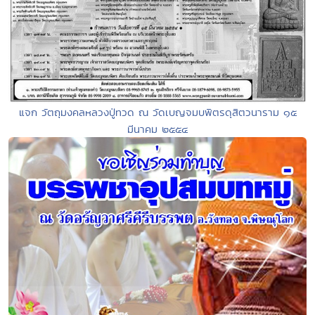
แจก วัตถุมงคลหลวงปู่ทวด ณ วัดเบญจมบพิตรดุสิตวนาราม ๑๕
มีนาคม ๒๕๕๔