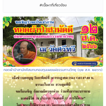
#เนื้อหาที่เกี่ยวข้อง
ทอดผ้าป่าสามัคคีสมทบกองทุนเผยแผ่ธรรมทางวิทยุ (๑๒ ส.ค. ๒๕๖๖)