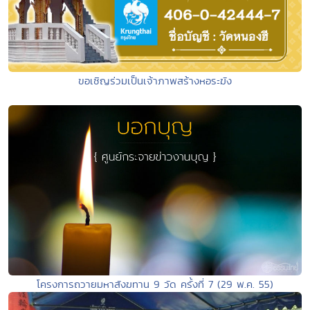
ขอเชิญร่วมเป็นเจ้าภาพสร้างหอระฆัง
โครงการถวายมหาสังฆทาน 9 วัด ครั้งที่ 7 (29 พ.ค. 55)