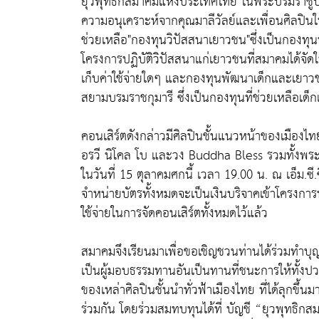
ยุวพุทธิกสมาคมแห่งประเทศไทย ในพระบรมราชูปถั
ความอนุเคราะห์จากคุณมาลีวัลย์และเพื่อนศิลปิน
ช่วยเหลือ"กองทุนวิปัสสนาเยาวชน"ซึ่งเป็นกองทุนที่
โครงการปฏิบัติวิปัสสนาแก่เยาวชนที่สมาคมได้จัดใ
เก็บค่าใช้จ่ายใดๆ และกองทุนพัฒนาเด็กและเยาว
สยามบรมราชกุมารี ซึ่งเป็นกองทุนที่ช่วยเหลือเด็กแ
คอนเสิร์ตดังกล่าวมีศิลปินชั้นแนวหน้าของเมืองไท
อรวี นิโคล โบ และวง Buddha Bless รวมทั้งพร
ในวันที่ 15 ตุลาคมศกนี้ เวลา 19.00 น. ณ เอ็ม.ซี
จำหน่ายบัตรทั้งหมดจะเป็นเงินบริจาคเข้าโครงการทั้
ใช้จ่ายในการจัดคอนเสิร์ตทั้งหมดไว้แล้ว
สมาคมจึงเรียนมาเพื่อขอเชิญชวนท่านได้ร่วมทำบุญ
เป็นผู้มอบธรรมทานอันเป็นทานที่ชนะการให้ทั้งปว
ของเหล่าศิลปินชั้นนำทั่วฟ้าเมืองไทย ที่ได้ลุกขึ
ร่วมกัน โดยร่วมสมทบทุนได้ที่ บัญชี “ยุวพุท