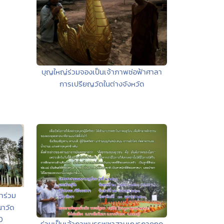
บุญใหญ่ร่วมจองเป็นเจ้าภาพช่อฟ้าศาลา
การเปรียญวัดในต่างจังหวัด
าร่วม
าวัด
0
ร่วมเป็นเจ้าภาพบรรพชาสามเณรภาคฤดู