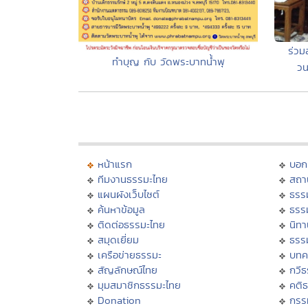
ร่วม
ทำบุญ กับ วัดพระบาทน้ำพุ
วน
หน้าแรก
บอก
ทีมงานธรรมะไทย
สถา
แผนผังเว็บไซต์
ธรร
ค้นหาข้อมูล
ธรร
ติดต่อธรรมะไทย
นิทา
สมุดเยี่ยม
ธรร
เครือข่ายธรรมะ
บทค
สัญลักษณ์ไทย
กวี
มุมสมาชิกธรรมะไทย
คติ
Donation
กรร