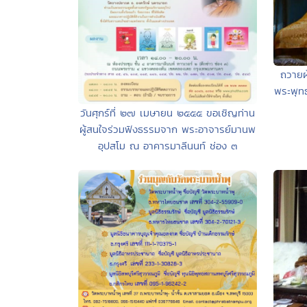
ถวายผ
พระพุท
วันศุกร์ที่ ๒๗ เมษายน ๒๕๕๕ ขอเชิญท่าน
ผู้สนใจร่วมฟังธรรมจาก พระอาจารย์มานพ
อุปสโม ณ อาคารมาลีนนท์ ช่อง ๓