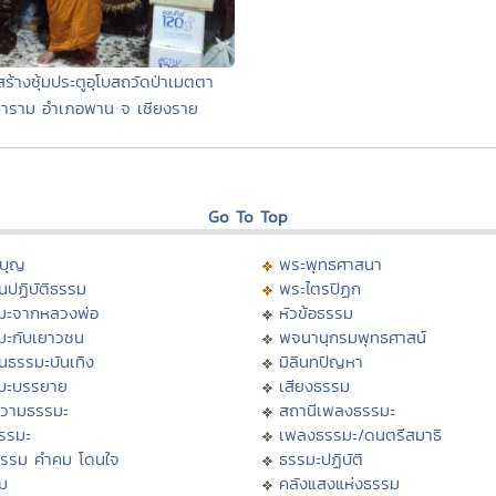
สร้างซุ้มประตูอุโบสถวัดป่าเมตตา
าราม อำเภอพาน จ เชียงราย
Go To Top
บุญ
พระพุทธศาสนา
นปฏิบัติธรรม
พระไตรปิฏก
มะจากหลวงพ่อ
หัวข้อธรรม
มะกับเยาวชน
พจนานุกรมพุทธศาสน์
นธรรมะบันเทิง
มิลินทปัญหา
มะบรรยาย
เสียงธรรม
วามธรรมะ
สถานีเพลงธรรมะ
ธรรมะ
เพลงธรรมะ/ดนตรีสมาธิ
ธรรม คำคม โดนใจ
ธรรมะปฏิบัติ
ม
คลังแสงแห่งธรรม