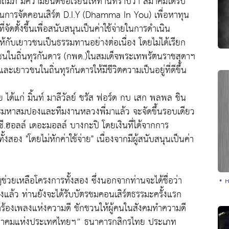
มภ์ มีความยินดีขอเรียนให้ท่านทราบว่า สมาคมได้รับ
ในการจัดคอนเสิร์ต D.I.Y (Dhamma In You) เพื่อหาทุน
จัดตั้งขึ้นเพื่อสนับสนุนเป็นค่าใช้จ่ายในการดำเนิน
ห้กับเยาวชนเป็นธรรมทานอย่างต่อเนื่อง โดยไม่ได้เรียก
ชนในถิ่นทุรกันดาร (กพด.)ในสมเด็จพระเทพรัตนราชสุดาฯ
ละเยาวชนในถิ่นทุรกันดารให้มีชีวิตความเป็นอยู่ที่ดีขึ้น
ย ได้แก่ มิ้นท์ มาลีวัลย์ ชรัส ฟอร์ด กบ เสก พลพล ชิน
ะมหาสมปองและทีมงานหลวงพี่มาแล้ว จะจัดขึ้นรอบเดียว
.ซี.ฮอลล์ เดอะมอลล์ บางกะปิ โดยเงินที่ได้จากการ
งสอง "โดยไม่หักค่าใช้จ่าย" เนื่องจากมีผู้สนับสนุนเป็นค่า
ช่วยเหลือโครงการทั้งสอง ซึ่งนอกจากท่านจะได้ชื่อว่า
• ห
งแล้ว ท่านยังจะได้รับบัตรชมคอนเสิร์ตธรรมะครั้งแรก
้นมาร้องเพลงแห่งความดี ชักชวนให้ผู้คนในสังคมทำความดี
ธิกสมาคมแห่งประเทศไทยฯ” ธนาคารกสิกรไทย ประเภท