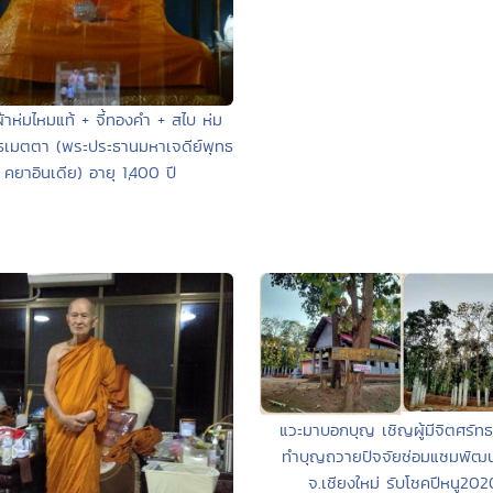
้าห่มไหมแท้ + จี้ทองคำ + สไบ ห่ม
ธเมตตา (พระประธานมหาเจดีย์พุทธ
คยาอินเดีย) อายุ 1,400 ปี
แวะมาบอกบุญ เชิญผู้มีจิตศรัทธ
ทำบุญถวายปัจจัยซ่อมแซมพัฒน
จ.เชียงใหม่ รับโชคปีหนู202