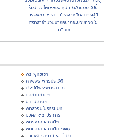
ร้อน วัดไผ่เหลือง รุ่นที่ ๒/๒๕๖๐ (ปีนี้
บรรพชา ๒ รุ่น เนื่องจากมีกุลบุตรผู้มี
ศรัทธาจำนวนมากอยากจะบวชที่วัดไผ่
เหลือง)
พระพุทธเจ้า
ภาพพระพุทธประวัติ
ประวัติพระพุทธสาวก
ทศชาติชาดก
นิทานชาดก
พุทธวจนในธรรมบท
มงคล ๓๘ ประการ
พุทธศาสนสุภาษิต
พุทธศาสนสุภาษิต ๖๒๑
สังเวชนียสถาน ๔ ตำบล