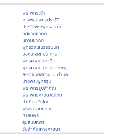
พระพุทธเจ้า
ภาพพระพุทธประวัติ
ประวัติพระพุทธสาวก
ทศชาติชาดก
นิทานชาดก
พุทธวจนในธรรมบท
มงคล ๓๘ ประการ
พุทธศาสนสุภาษิต
พุทธศาสนสุภาษิต ๖๒๑
สังเวชนียสถาน ๔ ตำบล
ปางพระพุทธรูป
พระพุทธรูปสำคัญ
พระพุทธศาสนาในไทย
ทำเนียบวัดไทย
พระอารามหลวง
ศาสนพิธี
อุปสมบทพิธี
วันสำคัญทางศาสนา