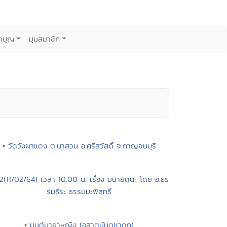
กบุญ
มุมสมาชิก
• วัดวังผาแดง ต.นาสวน อ.ศรีสวัสดิ์ จ.กาญจนบุรี
2(11/02/64) เวลา 10.00 น. เรื่อง มนายตนะ โดย อ.ธร
รมธีระ ธรรมมะพิสุทธิ์
• มนต์มายาหญิง (อสาตมันตชาดก)