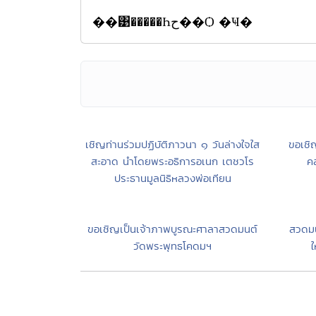
��͹�����Һح��Ѻ �Ҹ�
เชิญท่านร่วมปฏิบัติภาวนา ๑ วันล่างใจใส
ขอเชิ
สะอาด นำโดยพระอธิการอเนก เตชวโร
ค
ประธานมูลนิธิหลวงพ่อเทียน
ขอเชิญเป็นเจ้าภาพบูรณะศาลาสวดมนต์
สวดมนต
วัดพระพุทธโคดมฯ