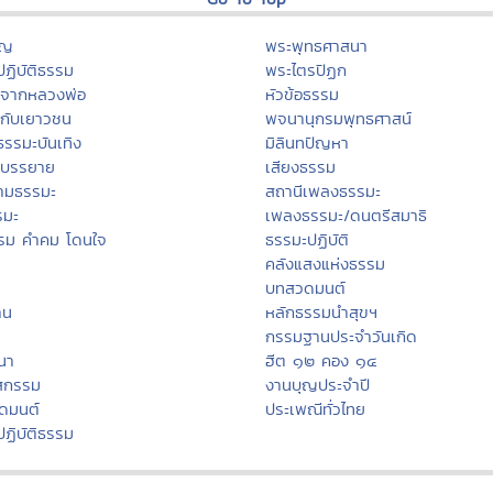
ุญ
พระพุทธศาสนา
ฏิบัติธรรม
พระไตรปิฏก
ะจากหลวงพ่อ
หัวข้อธรรม
กับเยาวชน
พจนานุกรมพุทธศาสน์
ธรรมะบันเทิง
มิลินทปัญหา
ะบรรยาย
เสียงธรรม
ามธรรมะ
สถานีเพลงธรรมะ
รมะ
เพลงธรรมะ/ดนตรีสมาธิ
รม คำคม โดนใจ
ธรรมะปฏิบัติ
คลังแสงแห่งธรรม
บทสวดมนต์
าน
หลักธรรมนำสุขฯ
กรรมฐานประจำวันเกิด
สนา
ฮีต ๑๒ คอง ๑๔
สกรรม
งานบุญประจำปี
ดมนต์
ประเพณีทั่วไทย
ปฏิบัติธรรม