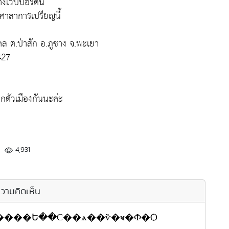
เว็บบอร์ดนี้
ศาลาการเปรียญนี้
คล ต.ป่าสัก อ.ภูซาง จ.พะเยา
427
กตัวเมืองกันนะค่ะ
4,931
วามคิดเห็น
��ԭ�ҵԸ��������ѹ�Ӻح����Ե��С��ѧ��ѷ�ҹ�Ф�Ѻ