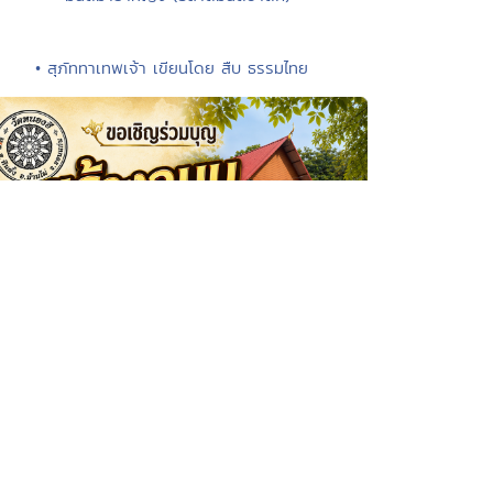
• สุภัททาเทพเจ้า เขียนโดย สืบ ธรรมไทย