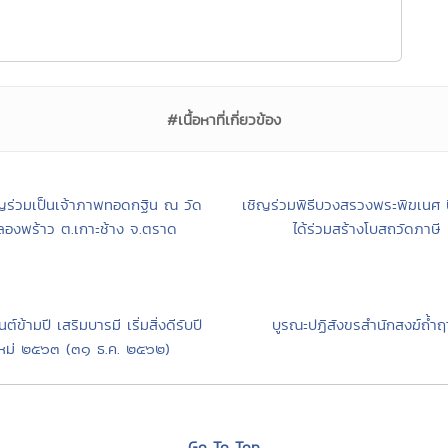
#เนื้อหาที่เกี่ยวข้อง
ญร่วมเป็นเจ้าภาพทอดกฐิน ณ วัด
เชิญร่วมพิธีบวงสรวงพระพิฆเนศ ปั
ลองพร้าว ต.เกาะช้าง จ.ตราด
ได้ร่วมสร้างโบสถวัดภาษี
์ข้ามปี เสริมบารมี เริ่มสิ่งดีรับปี
บูรณะปฏิสังขรสำนักสงฆ์ถ้ำฤ
ใหม่ ๒๕๖๓ (๓๑ ธ.ค. ๒๕๖๒)
Go To Top