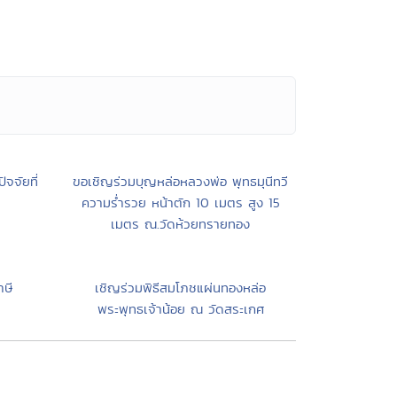
จจัยที่
ขอเชิญร่วมบุญหล่อหลวงพ่อ พุทธมุนีทวี
ความร่ำรวย หน้าตัก 10 เมตร สูง 15
เมตร ณ.วัดห้วยทรายทอง
าษี
เชิญร่วมพิธีสมโภชแผ่นทองหล่อ
พระพุทธเจ้าน้อย ณ วัดสระเกศ