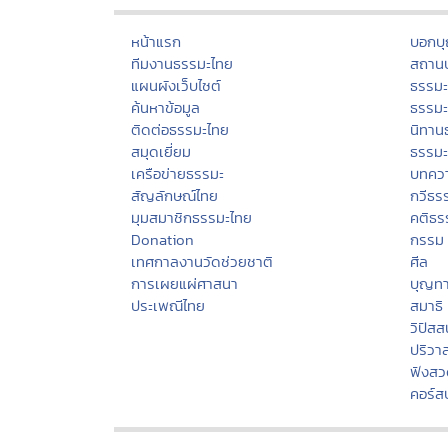
หน้าแรก
บอกบ
ทีมงานธรรมะไทย
สถานป
แผนผังเว็บไซต์
ธรรม
ค้นหาข้อมูล
ธรรมะ
ติดต่อธรรมะไทย
นิทาน
สมุดเยี่ยม
ธรรม
เครือข่ายธรรมะ
บทคว
สัญลักษณ์ไทย
กวีธร
มุมสมาชิกธรรมะไทย
คติธร
Donation
กรรม
เทศกาลงานวัดช่วยชาติ
ศีล
การเผยแผ่ศาสนา
บุญท
ประเพณีไทย
สมาธิ
วิปัส
ปริวา
ฟังสว
คอร์ส