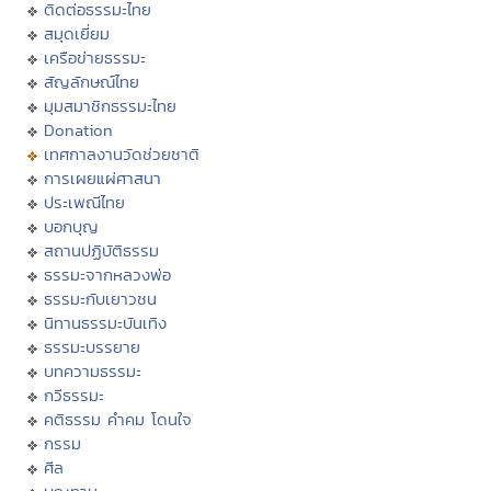
ติดต่อธรรมะไทย
สมุดเยี่ยม
เครือข่ายธรรมะ
สัญลักษณ์ไทย
มุมสมาชิกธรรมะไทย
Donation
เทศกาลงานวัดช่วยชาติ
การเผยแผ่ศาสนา
ประเพณีไทย
บอกบุญ
สถานปฏิบัติธรรม
ธรรมะจากหลวงพ่อ
ธรรมะกับเยาวชน
นิทานธรรมะบันเทิง
ธรรมะบรรยาย
บทความธรรมะ
กวีธรรมะ
คติธรรม คำคม โดนใจ
กรรม
ศีล