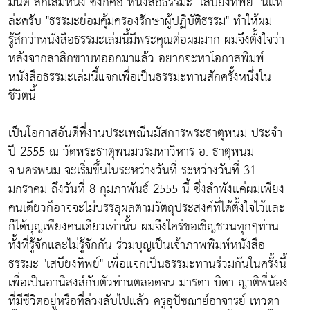
มนต์ สักเล่มหนึ่ง ซึ่งก็คือ หนังสือธรรมะ "เสบียงทิพย์" นี่แห
ล่ะครับ "ธรรมะย่อมคุ้มครองรักษาผู้ปฏิบัติธรรม" ทำให้ผม
รู้สึกว่าหนังสือธรรมะเล่มนี้มีพระคุณต่อผมมาก ผมจึงตั้งใจว่า
หลังจากลาสิกขาบทออกมาแล้ว อยากจะหาโอกาสพิมพ์
หนังสือธรรมะเล่มนี้แจกเพื่อเป็นธรรมะทานสักครั้งหนึ่งใน
ชีวิตนี้
เป็นโอกาสอันดีที่งานประเพณีนมัสการพระธาตุพนม ประจำ
ปี 2555 ณ วัดพระธาตุพนมวรมหาวิหาร อ. ธาตุพนม
จ.นครพนม จะเริ่มขึ้นในระหว่างวันที่ ระหว่างวันที่ 31
มกราคม ถึงวันที่ 8 กุมภาพันธ์ 2555 นี้ ซึ่งลำพังแค่ผมเพียง
คนเดียวก็อาจจะไม่บรรลุผลตามวัตถุประสงค์ที่ได้ตั้งใจไว้และ
ก็ได้บุญเพียงคนเดียวเท่านั้น ผมจึงใคร่ขอเชิญชวนทุกๆท่าน
ทั้งที่รู้จักและไม่รู้จักกัน ร่วมบุญเป็นเจ้าภาพพิมพ์หนังสือ
ธรรมะ "เสบียงทิพย์" เพื่อแจกเป็นธรรมะทานร่วมกันในครั้งนี้
เพื่อเป็นอานิสงส์กับตัวท่านตลอดจน มารดา บิดา ญาติพี่น้อง
ที่มีชีวิตอยู่หรือที่ล่วงลับไปแล้ว ครูอุปัชฌาย์อาจารย์ เทวดา