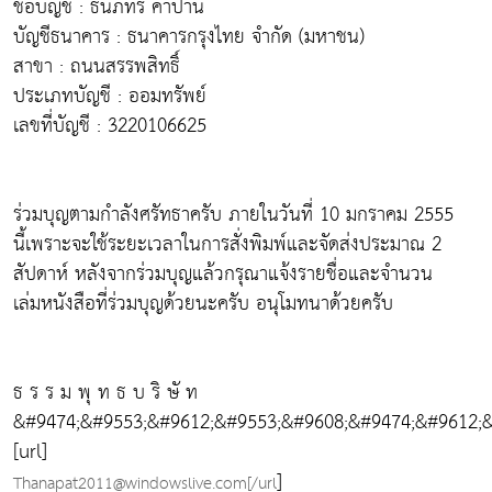
ชื่อบัญชี : ธนภัทร คำปาน
บัญชีธนาคาร : ธนาคารกรุงไทย จำกัด (มหาชน)
สาขา : ถนนสรรพสิทธิ์
ประเภทบัญชี : ออมทรัพย์
เลขที่บัญชี : 3220106625
ร่วมบุญตามกำลังศรัทธาครับ ภายในวันที่ 10 มกราคม 2555
นี้เพราะจะใช้ระยะเวลาในการสั่งพิมพ์และจัดส่งประมาณ 2
สัปดาห์ หลังจากร่วมบุญแล้วกรุณาแจ้งรายชื่อและจำนวน
เล่มหนังสือที่ร่วมบุญด้วยนะครับ อนุโมทนาด้วยครับ
ธ ร ร ม พุ ท ธ บ ริ ษั ท
&#9474;&#9553;&#9612;&#9553;&#9608;&#9474;&#9612;&
[url]
]
Thanapat2011@windowslive.com[/url