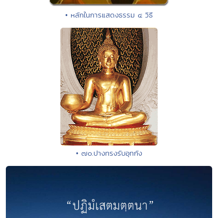
• หลักในการแสดงธรรม ๔ วิธี
• ๗๐.ปางทรงรับอุทกัง