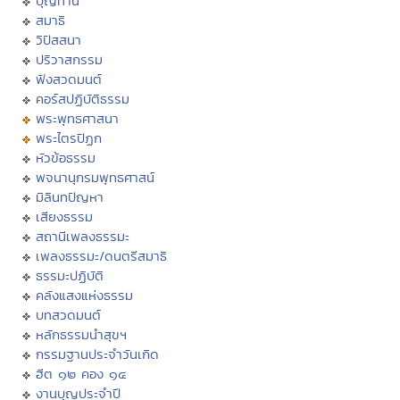
บุญทาน
สมาธิ
วิปัสสนา
ปริวาสกรรม
ฟังสวดมนต์
คอร์สปฏิบัติธรรม
พระพุทธศาสนา
พระไตรปิฏก
หัวข้อธรรม
พจนานุกรมพุทธศาสน์
มิลินทปัญหา
เสียงธรรม
สถานีเพลงธรรมะ
เพลงธรรมะ/ดนตรีสมาธิ
ธรรมะปฏิบัติ
คลังแสงแห่งธรรม
บทสวดมนต์
หลักธรรมนำสุขฯ
กรรมฐานประจำวันเกิด
ฮีต ๑๒ คอง ๑๔
งานบุญประจำปี