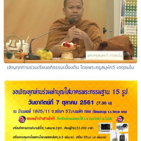
เชิญทุกท่านร่วมเรียนอภิธรรมเบื้องต้น โดยพระครูสมุห์ทวี เกตุธมฺโม