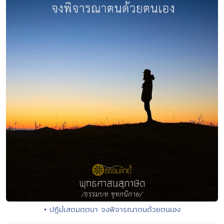
• ปฏิมํเสตมตฺตนา จงพิจารณาตนด้วยตนเอง