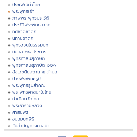
ประเพณีทั่วไทย
พระพุทธเจ้า
ภาพพระพุทธประวัติ
ประวัติพระพุทธสาวก
ทศชาติชาดก
นิทานชาดก
พุทธวจนในธรรมบท
มงคล ๓๘ ประการ
พุทธศาสนสุภาษิต
พุทธศาสนสุภาษิต ๖๒๑
สังเวชนียสถาน ๔ ตำบล
ปางพระพุทธรูป
พระพุทธรูปสำคัญ
พระพุทธศาสนาในไทย
ทำเนียบวัดไทย
พระอารามหลวง
ศาสนพิธี
อุปสมบทพิธี
วันสำคัญทางศาสนา