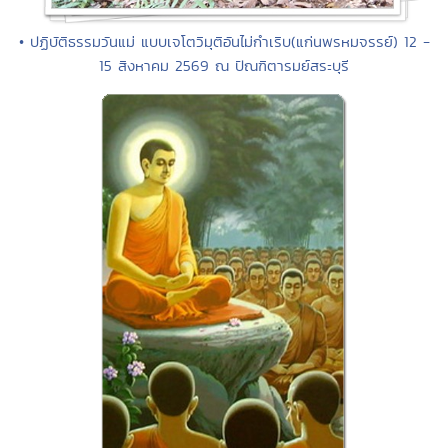
• ปฏิบัติธรรมวันแม่ แบบเจโตวิมุติอันไม่กำเริบ(แก่นพรหมจรรย์) 12 -
15 สิงหาคม 2569 ณ ปัณฑิตารมย์สระบุรี