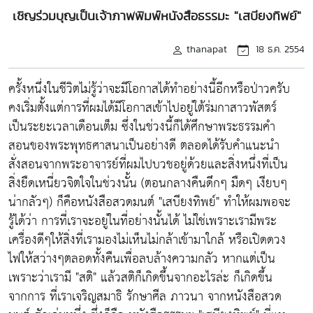
เชิญร่วมบุญเป็นเจ้าภาพพิมพ์หนังสือธรรมะ "เสบียงทิพย์"
thanapat
18 ธ.ค. 2554
ครั้งหนึ่งในชีวิตไม่รู้ว่าจะมีโอกาสได้ทำอย่างนี้อีกหรือป่าวครับ
คงเริ่มตั้งแต่การที่ผมได้มีโอกาสเข้าไปอยู่ใต้ร่มกาสาวพัสตร์
เป็นระยะเวลาเดือนเต็ม ซึ่งในช่วงนี้ก็ได้ศึกษาพระธรรมคำ
สอนของพระพุทธศาสนาเป็นอย่างดี ตลอดได้รับคำแนะนำ
สั่งสอนจากพระอาจารย์ที่ผมไปบวชอยู่ด้วยและสิ่งหนึ่งที่เป็น
สิ่งยืดเหนี่ยวจิตใจในช่วงนั้น (ตอนกลางคืนดึกๆ มืดๆ เงียบๆ
น่ากลัวๆ) ก็คือหนังสือสวดมนต์ "เสบียงทิพย์" ทำให้ผมพอจะ
รู้ได้ว่า การที่เราจะอยู่ในที่อย่างนั้นได้ ไม่ใช่เพราะเรามีพระ
เครื่องดีๆให้สิ่งที่เรามองไม่เห็นไม่กล้าเข้ามาใกล้ หรือเปิดดวง
ไฟให้สว่างๆตลอดทั้งคืนเพื่อลบล้างความกลัว หากแต่เป็น
เพราะว่าเรามี "สติ" แล้วสติก็เกิดขึ้นจากอะไรล่ะ ก็เกิดขึ้น
จากการ ที่เราเจริญสมาธิ รักษาศีล ภาวนา จากหนังสือสวด