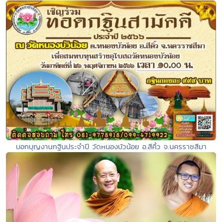
บอกบุญงานกฐินประจำปี วัดหนองบัวน้อย อ.สีคิ้ว จ.นครราชสีมา