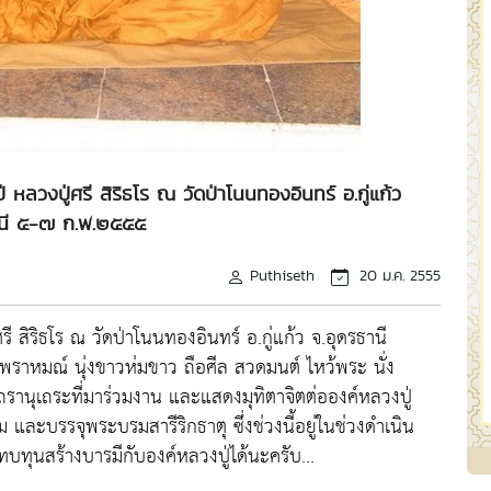
วงปู่ศรี สิริธโร ณ วัดป่าโนนทองอินทร์ อ.กู่แก้ว
านี ๕-๗ ก.พ.๒๕๕๕
Puthiseth
20 ม.ค. 2555
สิริธโร ณ วัดป่าโนนทองอินทร์ อ.กู่แก้ว จ.อุดรธานี
ราหมณ์ นุ่งขาวห่มขาว ถือศีล สวดมนต์ ไหว้พระ นั่ง
านุเถระที่มาร่วมงาน และแสดงมุทิตาจิตต่อองค์หลวงปู่
ม และบรรจุพระบรมสารีริกธาตุ ซึ่งช่วงนี้อยู่ในช่วงดำเนิน
บทุนสร้างบารมีกับองค์หลวงปู่ได้นะครับ...