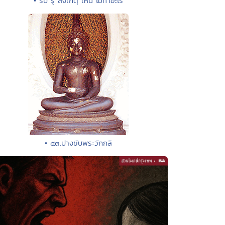
• รับ รู้ สังเกตุ เห็น ไม่ทำอะไร
• ๕๓.ปางขับพระวักกลิ