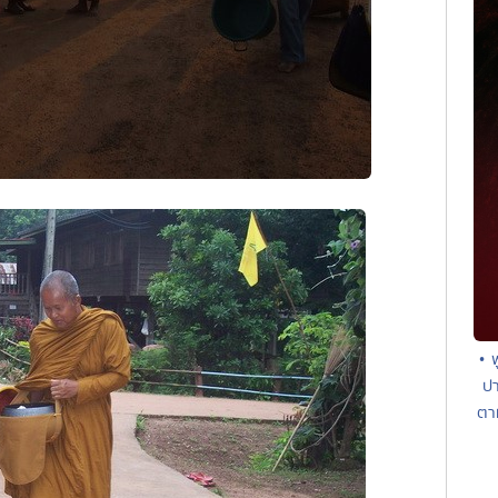
• 
ปา
ตา