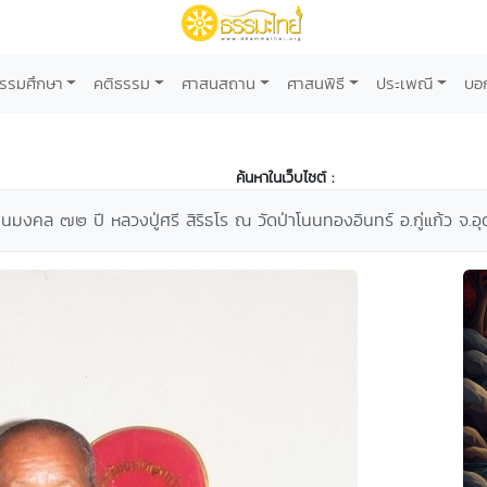
รรมศึกษา
คติธรรม
ศาสนสถาน
ศาสนพิธี
ประเพณี
บอ
ค้นหาในเว็บไซต์ :
มงคล ๗๒ ปี หลวงปู่ศรี สิริธโร ณ วัดป่าโนนทองอินทร์ อ.กู่แก้ว จ