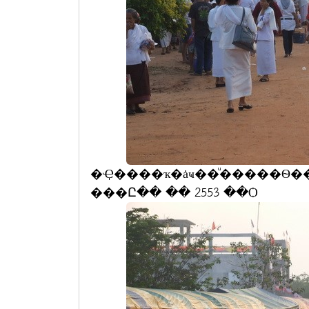
�Ҿ����ҡ�ȧҹ��ͧ�����Ѳ�
���Ը�� �� 2553 ��Ѻ