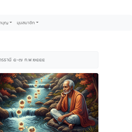
กบุญ
มุมสมาชิก
.อุดรธานี ๕-๗ ก.พ.๒๕๕๕