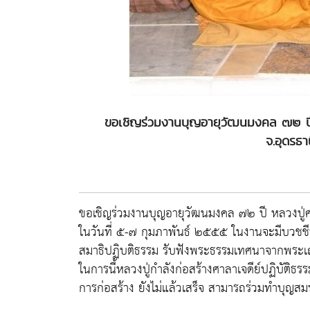
ขอเชิญร่วมงานบุญอายุวัฒนมงคล ๗๒ ปี หล
จ.อุดรธ
ขอเชิญร่วมงานบุญอายุวัฒนมงคล ๗๒ ปี หลวงปู่ศรี 
ในวันที่ ๕-๗ กุมภาพันธ์ ๒๕๕๕ ในงานจะมีบวชชีพ
สมาธิปฏิบติธรรม รับฟังพระธรรมเทศนาจากพระเถร
ในการนี้หลวงปู่กำลังก่อสร้างศาลาเจดีย์ปฏิบัติธรร
การก่อสร้าง ยังไม่แล้วเสร็จ สามารถร่วมทำบุญสมท