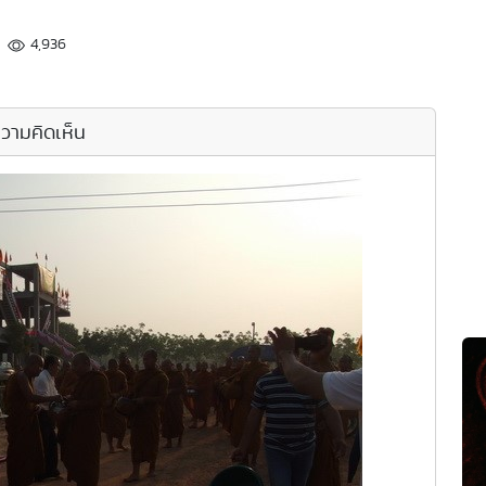
4,936
วามคิดเห็น