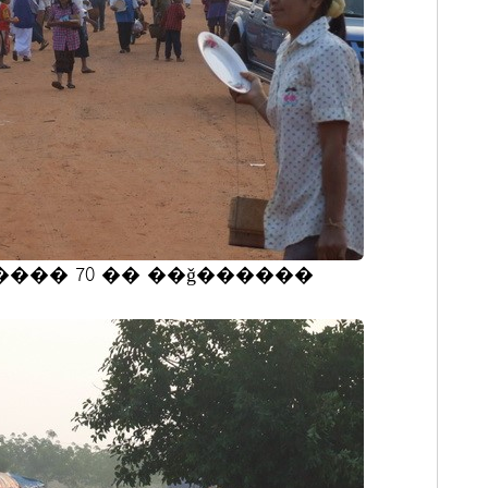
���� 70 �� ��ǧ������