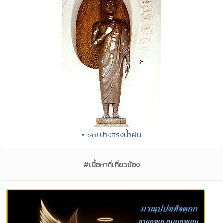
• ๔๗.ปางสรงน้ำฝน
#เนื้อหาที่เกี่ยวข้อง