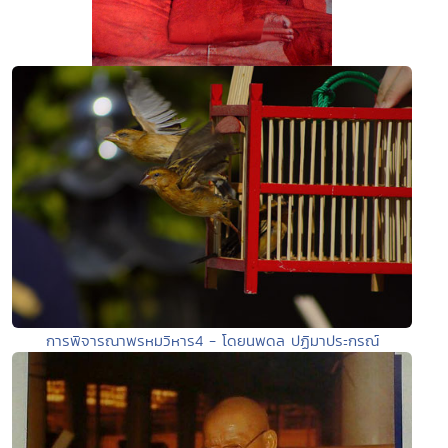
การพิจารณาพรหมวิหาร4 - โดยนพดล ปฏิมาประกรณ์