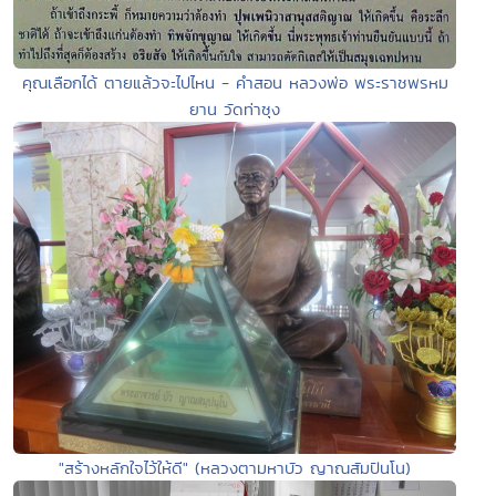
คุณเลือกได้ ตายแล้วจะไปไหน - คำสอน หลวงพ่อ พระราชพรหม
ยาน วัดท่าซุง
"สร้างหลักใจไว้ให้ดี" (หลวงตามหาบัว ญาณสัมปันโน)