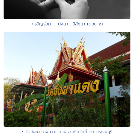
• เชิญร่วม .... ปุจฉา : วิสัชนา (ตอน ๒)
• วัดวังผาแดง ต.นาสวน อ.ศรีสวัสดิ์ จ.กาญจนบุรี