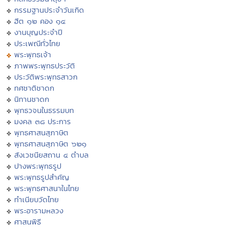
กรรมฐานประจำวันเกิด
ฮีต ๑๒ คอง ๑๔
งานบุญประจำปี
ประเพณีทั่วไทย
พระพุทธเจ้า
ภาพพระพุทธประวัติ
ประวัติพระพุทธสาวก
ทศชาติชาดก
นิทานชาดก
พุทธวจนในธรรมบท
มงคล ๓๘ ประการ
พุทธศาสนสุภาษิต
พุทธศาสนสุภาษิต ๖๒๑
สังเวชนียสถาน ๔ ตำบล
ปางพระพุทธรูป
พระพุทธรูปสำคัญ
พระพุทธศาสนาในไทย
ทำเนียบวัดไทย
พระอารามหลวง
ศาสนพิธี