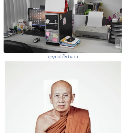
บุญบนโต๊ะทำงาน