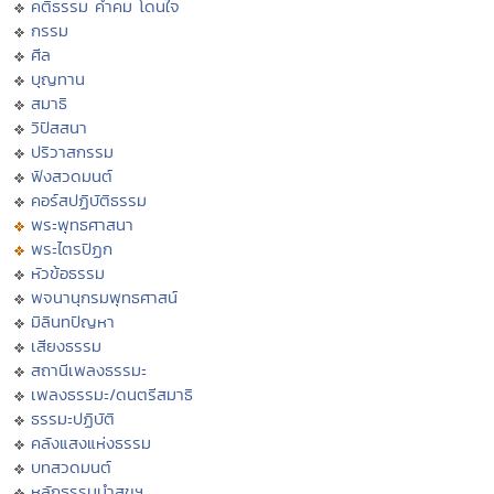
คติธรรม คำคม โดนใจ
กรรม
ศีล
บุญทาน
สมาธิ
วิปัสสนา
ปริวาสกรรม
ฟังสวดมนต์
คอร์สปฏิบัติธรรม
พระพุทธศาสนา
พระไตรปิฏก
หัวข้อธรรม
พจนานุกรมพุทธศาสน์
มิลินทปัญหา
เสียงธรรม
สถานีเพลงธรรมะ
เพลงธรรมะ/ดนตรีสมาธิ
ธรรมะปฏิบัติ
คลังแสงแห่งธรรม
บทสวดมนต์
หลักธรรมนำสุขฯ