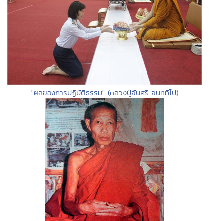
"ผลของการปฏิบัติธรรม" (หลวงปู่จันศรี จนฺททีโป)