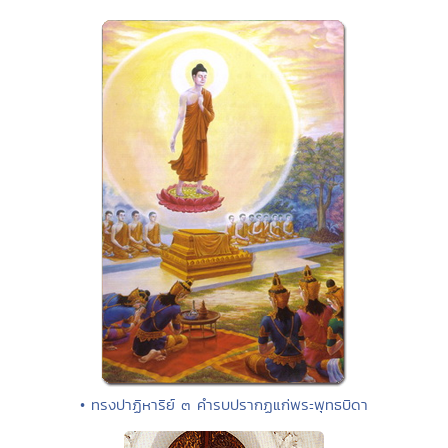
• ทรงปาฏิหาริย์ ๓ คำรบปรากฏแก่พระพุทธบิดา