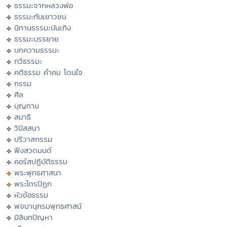
ธรรมะจากหลวงพ่อ
ธรรมะกับเยาวชน
นิทานธรรมะบันเทิง
ธรรมะบรรยาย
บทความธรรมะ
กวีธรรมะ
คติธรรม คำคม โดนใจ
กรรม
ศีล
บุญทาน
สมาธิ
วิปัสสนา
ปริวาสกรรม
ฟังสวดมนต์
คอร์สปฏิบัติธรรม
พระพุทธศาสนา
พระไตรปิฏก
หัวข้อธรรม
พจนานุกรมพุทธศาสน์
มิลินทปัญหา