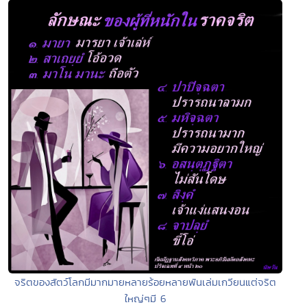
จริตของสัตว์โลกมีมากมายหลายร้อยหลายพันเล่มเกวียนแต่จริต
ใหญ่ๆมี 6