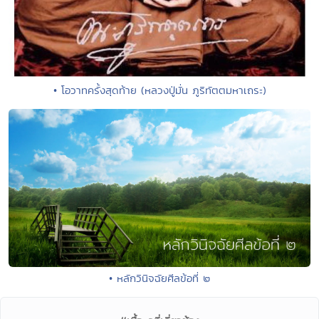
• โอวาทครั้งสุดท้าย (หลวงปู่มั่น ภูริทัตตมหาเถระ)
• หลักวินิจฉัยศีลข้อที่ ๒