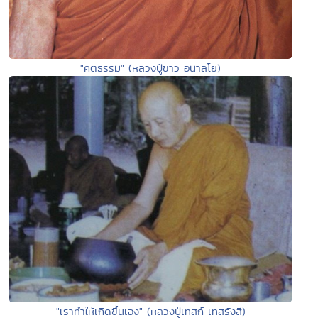
"คติธรรม" (หลวงปู่ขาว อนาลโย)
"เราทำให้เกิดขึ้นเอง" (หลวงปู่เทสก์ เทสรังสี)