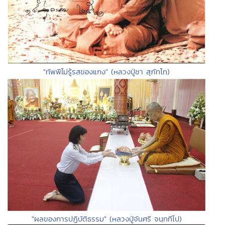
"ทัพพีไม่รู้รสของแกง" (หลวงปู่ชา สุภัทโท)
"ผลของการปฏิบัติธรรม" (หลวงปู่จันศรี จนฺททีโป)