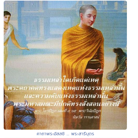
คาถาพระอัสสชิ ... พระสารีบุตร