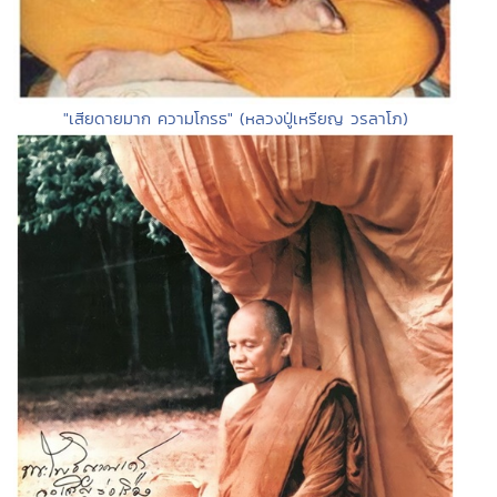
"เสียดายมาก ความโกรธ" (หลวงปู่เหรียญ วรลาโภ)