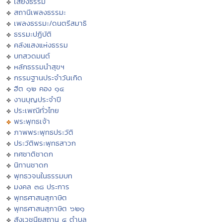
เสียงธรรม
สถานีเพลงธรรมะ
เพลงธรรมะ/ดนตรีสมาธิ
ธรรมะปฏิบัติ
คลังแสงแห่งธรรม
บทสวดมนต์
หลักธรรมนำสุขฯ
กรรมฐานประจำวันเกิด
ฮีต ๑๒ คอง ๑๔
งานบุญประจำปี
ประเพณีทั่วไทย
พระพุทธเจ้า
ภาพพระพุทธประวัติ
ประวัติพระพุทธสาวก
ทศชาติชาดก
นิทานชาดก
พุทธวจนในธรรมบท
มงคล ๓๘ ประการ
พุทธศาสนสุภาษิต
พุทธศาสนสุภาษิต ๖๒๑
สังเวชนียสถาน ๔ ตำบล