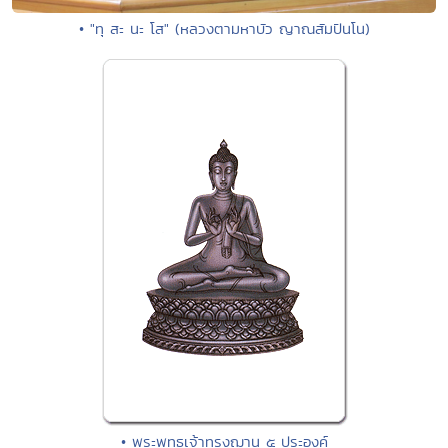
• "ทุ สะ นะ โส" (หลวงตามหาบัว ญาณสัมปันโน)
• พระพุทธเจ้าทรงฌาน ๕ ประองค์