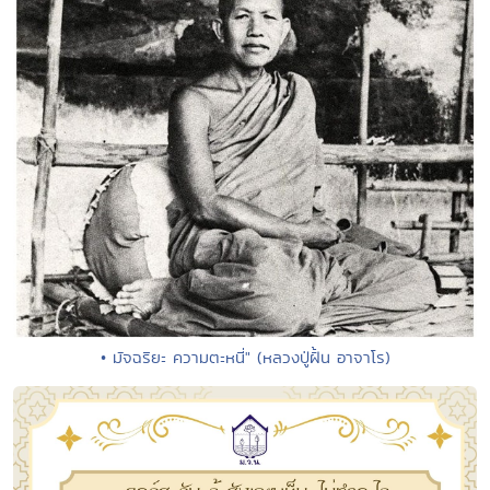
• มัจฉริยะ ความตะหนี่" (หลวงปู่ฝั้น อาจาโร)