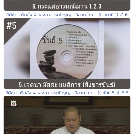
ซีดีชุด อริยสัจ 4 พระอาจารย์ปัญญา นีลวณฺโณ - (( สมาธิ )) # 6
ซีดีชุด อริยสัจ 4 พระอาจารย์ปัญญา นีลวณฺโณ - (( ขันธ์ 5 )) # 5