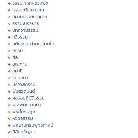
ธรรมะจากหลวงพ่อ
ธรรมะกับเยาวชน
นิทานธรรมะบันเทิง
ธรรมะบรรยาย
บทความธรรมะ
กวีธรรมะ
คติธรรม คำคม โดนใจ
กรรม
ศีล
บุญทาน
สมาธิ
วิปัสสนา
ปริวาสกรรม
ฟังสวดมนต์
คอร์สปฏิบัติธรรม
พระพุทธศาสนา
พระไตรปิฏก
หัวข้อธรรม
พจนานุกรมพุทธศาสน์
มิลินทปัญหา