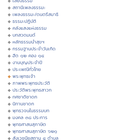
เสียงธรรม
สถานีเพลงธรรมะ
เพลงธรรมะ/ดนตรีสมาธิ
ธรรมะปฏิบัติ
คลังแสงแห่งธรรม
บทสวดมนต์
หลักธรรมนำสุขฯ
กรรมฐานประจำวันเกิด
ฮีต ๑๒ คอง ๑๔
งานบุญประจำปี
ประเพณีทั่วไทย
พระพุทธเจ้า
ภาพพระพุทธประวัติ
ประวัติพระพุทธสาวก
ทศชาติชาดก
นิทานชาดก
พุทธวจนในธรรมบท
มงคล ๓๘ ประการ
พุทธศาสนสุภาษิต
พุทธศาสนสุภาษิต ๖๒๑
สังเวชนียสถาน ๔ ตำบล