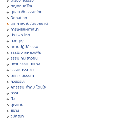
เครือข่ายธรรมะ
สัญลักษณ์ไทย
มุมสมาชิกธรรมะไทย
Donation
เทศกาลงานวัดช่วยชาติ
การเผยแผ่ศาสนา
ประเพณีไทย
บอกบุญ
สถานปฏิบัติธรรม
ธรรมะจากหลวงพ่อ
ธรรมะกับเยาวชน
นิทานธรรมะบันเทิง
ธรรมะบรรยาย
บทความธรรมะ
กวีธรรมะ
คติธรรม คำคม โดนใจ
กรรม
ศีล
บุญทาน
สมาธิ
วิปัสสนา