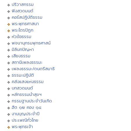
ปริวาสกรรม
ฟังสวดมนต์
คอร์สปฏิบัติธรรม
พระพุทธศาสนา
พระไตรปิฏก
หัวข้อธรรม
พจนานุกรมพุทธศาสน์
มิลินทปัญหา
เสียงธรรม
สถานีเพลงธรรมะ
เพลงธรรมะ/ดนตรีสมาธิ
ธรรมะปฏิบัติ
คลังแสงแห่งธรรม
บทสวดมนต์
หลักธรรมนำสุขฯ
กรรมฐานประจำวันเกิด
ฮีต ๑๒ คอง ๑๔
งานบุญประจำปี
ประเพณีทั่วไทย
พระพุทธเจ้า