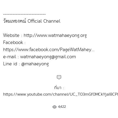
---------------------------
วัดมเหยงคณ์ Official Channel
Website : http://www.watmahaeyong.org​
Facebook :
https://www.facebook.com/PageWatMahey...​
e-mail : watmahaeyong@gmail.com
Line id : @mahaeyong
ที่มา :
https://www.youtube.com/channel/UC_T03mGf0MCkYjaI8CP
4,422