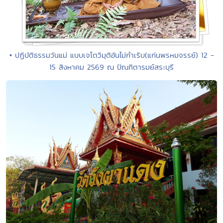
• ปฏิบัติธรรมวันแม่ แบบเจโตวิมุติอันไม่กำเริบ(แก่นพรหมจรรย์) 12 -
15 สิงหาคม 2569 ณ ปัณฑิตารมย์สระบุรี