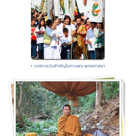
• เทศกาลวันสำคัญในทางพระพุทธศาสนา