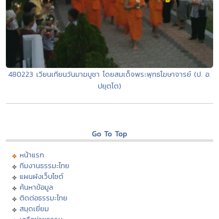
480223 เวียนเทียนวันมาฆบูชา โดยสมเด็จพระพุทธโฆษาจารย์ (ป. อ.
ปยุตฺโต)
Go To Top
หน้าแรก
ทีมงานธรรมะไทย
แผนผังเว็บไซต์
ค้นหาข้อมูล
ติดต่อธรรมะไทย
สมุดเยี่ยม