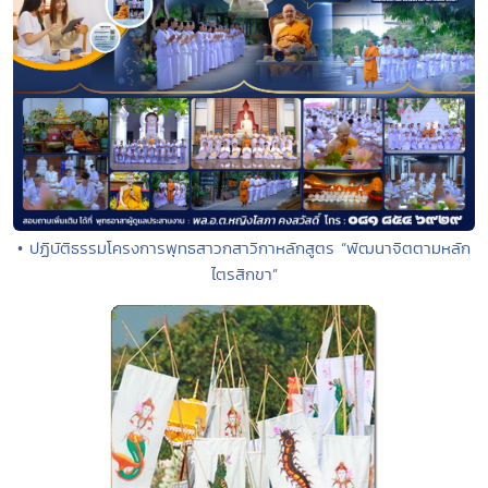
• ปฏิบัติธรรมโครงการพุทธสาวกสาวิกาหลักสูตร “พัฒนาจิตตามหลัก
ไตรสิกขา”