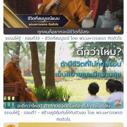
ธรรมให้รู้ : ตอนที่33 - ชีวิตที่สมบูรณ์ โดย พระมหาวรพรต กิตติวโร
ธรรมให้รู้ : ตอนที่7 - สร้างภูมิคุ้มกันให้กับตัวเอง โดย พระมหาวรพรต
กิตติวโร