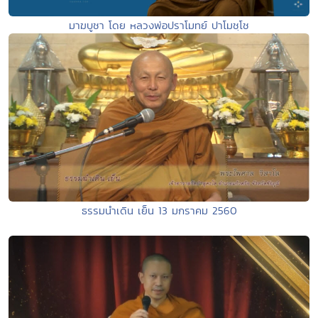
มาฆบูชา โดย หลวงพ่อปราโมทย์ ปาโมชฺโช
ธรรมนำเดิน เย็น 13 มกราคม 2560