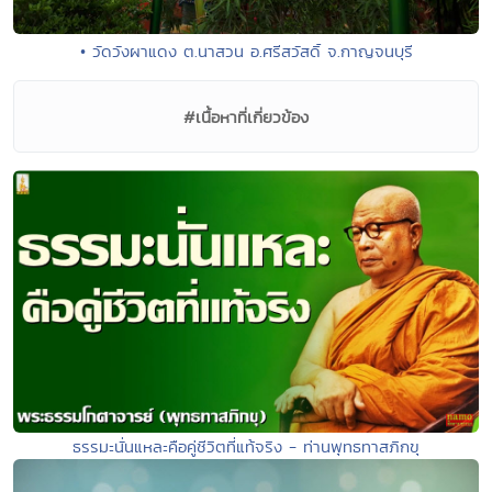
• วัดวังผาแดง ต.นาสวน อ.ศรีสวัสดิ์ จ.กาญจนบุรี
#เนื้อหาที่เกี่ยวข้อง
ธรรมะนั่นแหละคือคู่ชีวิตที่แท้จริง - ท่านพุทธทาสภิกขุ