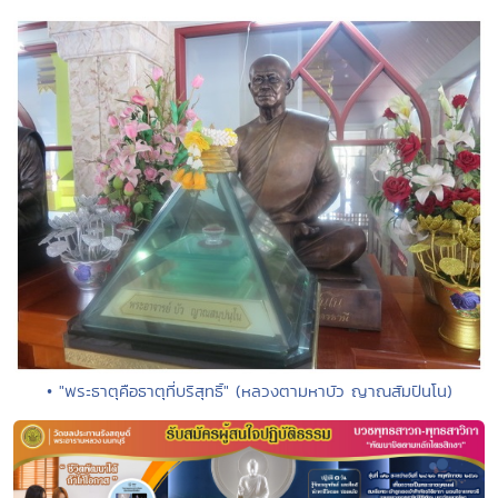
• "พระธาตุคือธาตุที่บริสุทธิ์" (หลวงตามหาบัว ญาณสัมปันโน)