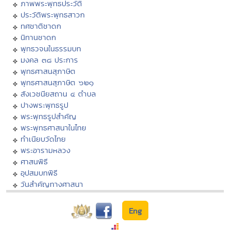
ภาพพระพุทธประวัติ
ประวัติพระพุทธสาวก
ทศชาติชาดก
นิทานชาดก
พุทธวจนในธรรมบท
มงคล ๓๘ ประการ
พุทธศาสนสุภาษิต
พุทธศาสนสุภาษิต ๖๒๑
สังเวชนียสถาน ๔ ตำบล
ปางพระพุทธรูป
พระพุทธรูปสำคัญ
พระพุทธศาสนาในไทย
ทำเนียบวัดไทย
พระอารามหลวง
ศาสนพิธี
อุปสมบทพิธี
วันสำคัญทางศาสนา
Eng