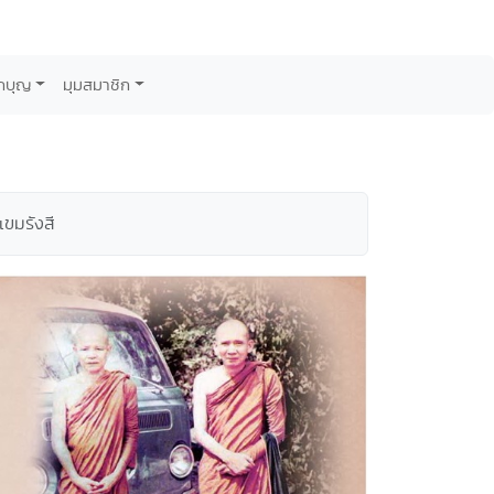
กบุญ
มุมสมาชิก
เขมรังสี