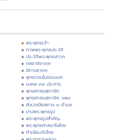
พระพุทธเจ้า
ภาพพระพุทธประวัติ
ประวัติพระพุทธสาวก
ทศชาติชาดก
นิทานชาดก
พุทธวจนในธรรมบท
มงคล ๓๘ ประการ
พุทธศาสนสุภาษิต
พุทธศาสนสุภาษิต ๖๒๑
สังเวชนียสถาน ๔ ตำบล
ปางพระพุทธรูป
พระพุทธรูปสำคัญ
พระพุทธศาสนาในไทย
ทำเนียบวัดไทย
พระอารามหลวง