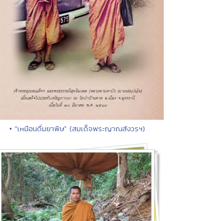
• "เหมือนดื่มยาพิษ" (สมเด็จพระญาณสังวรฯ)