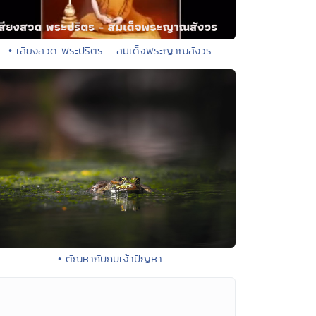
• เสียงสวด พระปริตร - สมเด็จพระญาณสังวร
• ตัณหากับกบเจ้าปัญหา