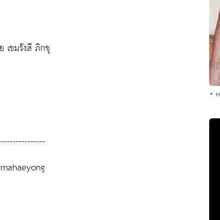
 เขมรังสี ภิกขุ
• ห
----------------
atmahaeyong