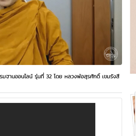
กรรมฐานออนไลน์ รุ่นที่ 32 โดย หลวงพ่อสุรศักดิ์ เขมรังสี