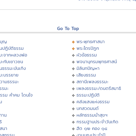
Go To Top
บุญ
พระพุทธศาสนา
นปฏิบัติธรรม
พระไตรปิฏก
มะจากหลวงพ่อ
หัวข้อธรรม
มะกับเยาวชน
พจนานุกรมพุทธศาสน์
นธรรมะบันเทิง
มิลินทปัญหา
มะบรรยาย
เสียงธรรม
วามธรรมะ
สถานีเพลงธรรมะ
ธรรมะ
เพลงธรรมะ/ดนตรีสมาธิ
ธรรม คำคม โดนใจ
ธรรมะปฏิบัติ
ม
คลังแสงแห่งธรรม
บทสวดมนต์
ทาน
หลักธรรมนำสุขฯ
ิ
กรรมฐานประจำวันเกิด
สสนา
ฮีต ๑๒ คอง ๑๔
วาสกรรม
งานบุญประจำปี