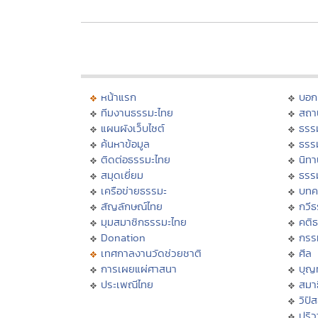
หน้าแรก
บอก
ทีมงานธรรมะไทย
สถา
แผนผังเว็บไซต์
ธรร
ค้นหาข้อมูล
ธรร
ติดต่อธรรมะไทย
นิทา
สมุดเยี่ยม
ธรร
เครือข่ายธรรมะ
บทค
สัญลักษณ์ไทย
กวี
มุมสมาชิกธรรมะไทย
คติ
Donation
กรร
เทศกาลงานวัดช่วยชาติ
ศีล
การเผยแผ่ศาสนา
บุญ
ประเพณีไทย
สมาธ
วิปั
ปริ