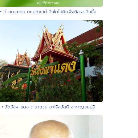
• ตํ คณฺเหยฺย ยทปณฺณกํ สิ่งใดไม่ผิดพึงถือเอาสิ่งนั้น
• วัดวังผาแดง ต.นาสวน อ.ศรีสวัสดิ์ จ.กาญจนบุรี