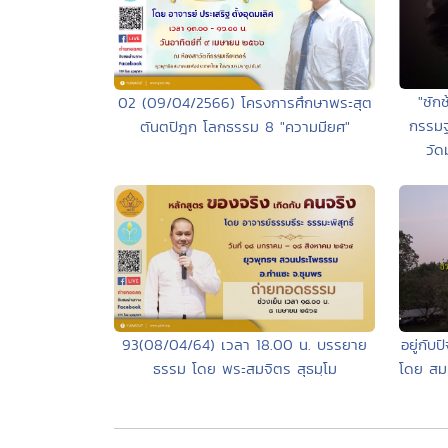
"ซัก
02 (09/04/2566) โครงการศึกษาพระสุต
กรรมฐ
ตันตปิฎก โลกธรรม 8 "ความมียศ"
วัด
93(08/04/64) เวลา 18.00 น. บรรยาย
อยู่กับป
ธรรม โดย พระสมจิตร สุธมฺโม
โดย สมเ