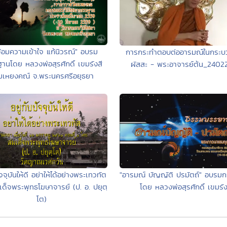
ซ้อมความเข้าใจ แก้นิวรณ์" อบรม
การกระทำตอบต่ออารมณ์ในกระบ
านโดย หลวงพ่อสุรศักดิ์ เขมรังสี
ผัสสะ - พระอาจารย์ต้น_2402
มเหยงคณ์ จ.พระนครศรีอยุธยา
"อารมณ์ บัญญัติ ปรมัตถ์" อบรม
ัจจุบันให้ดี อย่าให้ได้อย่างพระเทวทัต
โดย หลวงพ่อสุรศักดิ์ เขมรัง
ด็จพระพุทธโฆษาจารย์ (ป. อ. ปยุตฺ
โต)