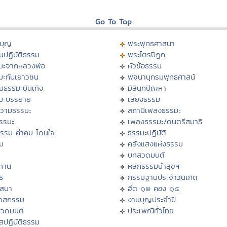
Go To Top
บุญ
พระพุทธศาสนา
นปฏิบัติธรรม
พระไตรปิฏก
มะจากหลวงพ่อ
หัวข้อธรรม
มะกับเยาวชน
พจนานุกรมพุทธศาสน์
นธรรมะบันเทิง
มิลินทปัญหา
มะบรรยาย
เสียงธรรม
วามธรรมะ
สถานีเพลงธรรมะ
ธรรมะ
เพลงธรรมะ/ดนตรีสมาธิ
ธรรม คำคม โดนใจ
ธรรมะปฏิบัติ
ม
คลังแสงแห่งธรรม
บทสวดมนต์
ทาน
หลักธรรมนำสุขฯ
ิ
กรรมฐานประจำวันเกิด
สสนา
ฮีต ๑๒ คอง ๑๔
วาสกรรม
งานบุญประจำปี
สวดมนต์
ประเพณีทั่วไทย
สปฏิบัติธรรม