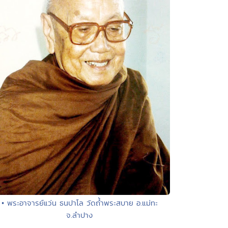
• พระอาจารย์แว่น ธนปาโล วัดถ้ำพระสบาย อ.แม่ทะ
จ.ลำปาง