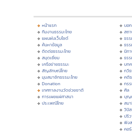
หน้าแรก
บอก
ทีมงานธรรมะไทย
สถา
แผนผังเว็บไซต์
ธรร
ค้นหาข้อมูล
ธรร
ติดต่อธรรมะไทย
นิทา
สมุดเยี่ยม
ธรร
เครือข่ายธรรมะ
บทค
สัญลักษณ์ไทย
กวี
มุมสมาชิกธรรมะไทย
คติ
Donation
กรร
เทศกาลงานวัดช่วยชาติ
ศีล
การเผยแผ่ศาสนา
บุญ
ประเพณีไทย
สมาธ
วิปั
ปริ
ฟัง
คอร์