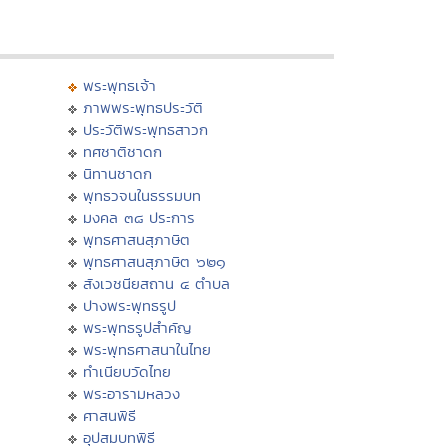
พระพุทธเจ้า
ภาพพระพุทธประวัติ
ประวัติพระพุทธสาวก
ทศชาติชาดก
นิทานชาดก
พุทธวจนในธรรมบท
มงคล ๓๘ ประการ
พุทธศาสนสุภาษิต
พุทธศาสนสุภาษิต ๖๒๑
สังเวชนียสถาน ๔ ตำบล
ปางพระพุทธรูป
พระพุทธรูปสำคัญ
พระพุทธศาสนาในไทย
ทำเนียบวัดไทย
พระอารามหลวง
ศาสนพิธี
อุปสมบทพิธี