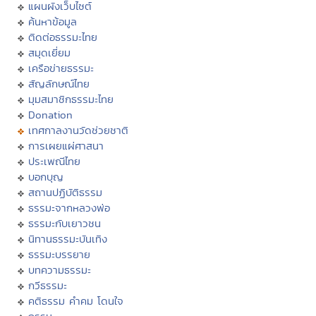
แผนผังเว็บไซต์
ค้นหาข้อมูล
ติดต่อธรรมะไทย
สมุดเยี่ยม
เครือข่ายธรรมะ
สัญลักษณ์ไทย
มุมสมาชิกธรรมะไทย
Donation
เทศกาลงานวัดช่วยชาติ
การเผยแผ่ศาสนา
ประเพณีไทย
บอกบุญ
สถานปฏิบัติธรรม
ธรรมะจากหลวงพ่อ
ธรรมะกับเยาวชน
นิทานธรรมะบันเทิง
ธรรมะบรรยาย
บทความธรรมะ
กวีธรรมะ
คติธรรม คำคม โดนใจ