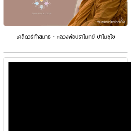
เคล็ดวิธีทำสมาธิ :: หลวงพ่อปราโมทย์ ปาโมชฺโช