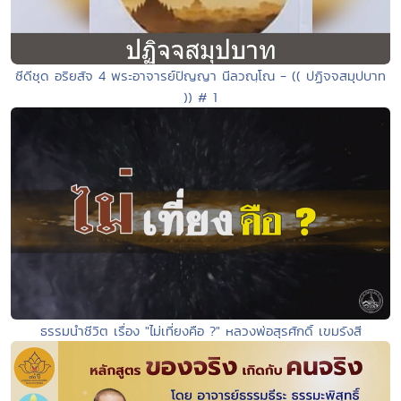
ซีดีชุด อริยสัจ 4 พระอาจารย์ปัญญา นีลวณฺโณ - (( ปฏิจจสมุปบาท
)) # 1
ธรรมนำชีวิต เรื่อง "ไม่เที่ยงคือ ?" หลวงพ่อสุรศักดิ์ เขมรังสี