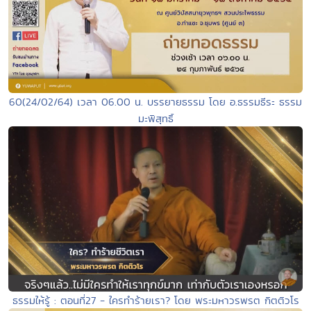
60(24/02/64) เวลา 06.00 น. บรรยายธรรม โดย อ.ธรรมธีระ ธรรม
มะพิสุทธิ์
ธรรมให้รู้ : ตอนที่27 - ใครทำร้ายเรา? โดย พระมหาวรพรต กิตติวโร