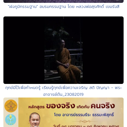
"ผังภูมิกรรมฐาน" อบรมกรรมฐาน โดย หลวงพ่อสุรศักดิ์ เขมรังสี
ทุกข์มีไว้เพื่อกำหนดรู้ เรียนรู้ทุกข์เพื่อความเจริญ สติ ปัญญา - พระ
อาจารย์ต้น_23082019