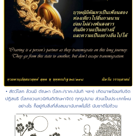
• สัตว์โลก ล้วนมี ตัณหา (โลภะ/ราคะ/นันทิ ฯลฯ) เกิดมาพร้อมกับจิต
ปฏิสนธิ (โลภชวนภวนิกันติตัณหาจิต) ทุกรูปนาม ส่วนเป็นประเภทไหน
อย่างไร ก็อยู่กับสิ่งที่สั่งสมมานับภพไม่ได้ นับชาติไม่ถ้วน