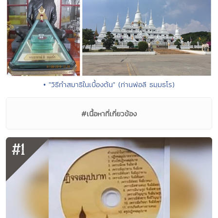
• "วิธีทำสมาธิในเบื้องต้น" (ท่านพ่อลี ธมฺมธโร)
#เนื้อหาที่เกี่ยวข้อง