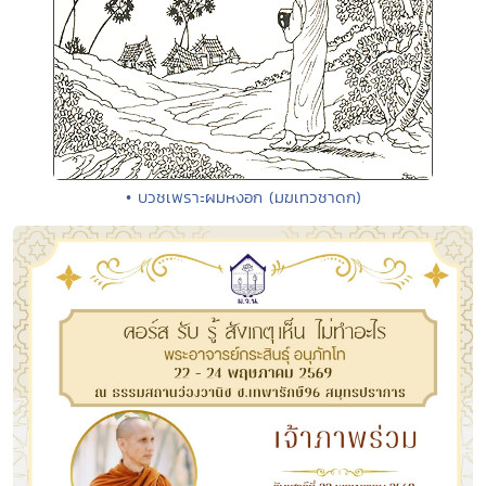
• บวชเพราะผมหงอก (มฆเทวชาดก)