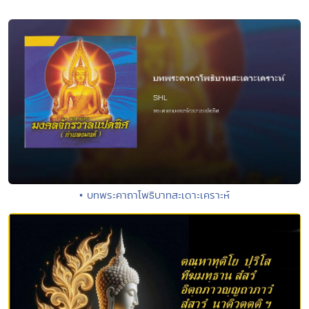
• บทพระคาถาโพธิบาทสะเดาะเคราะห์