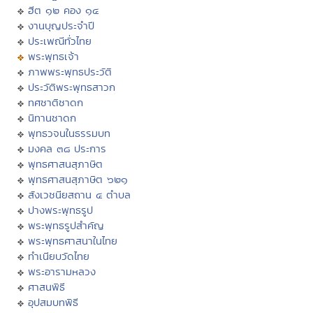
ฮีต ๑๒ คอง ๑๔
งานบุญประจำปี
ประเพณีทั่วไทย
พระพุทธเจ้า
ภาพพระพุทธประวัติ
ประวัติพระพุทธสาวก
ทศชาติชาดก
นิทานชาดก
พุทธวจนในธรรมบท
มงคล ๓๘ ประการ
พุทธศาสนสุภาษิต
พุทธศาสนสุภาษิต ๖๒๑
สังเวชนียสถาน ๔ ตำบล
ปางพระพุทธรูป
พระพุทธรูปสำคัญ
พระพุทธศาสนาในไทย
ทำเนียบวัดไทย
พระอารามหลวง
ศาสนพิธี
อุปสมบทพิธี