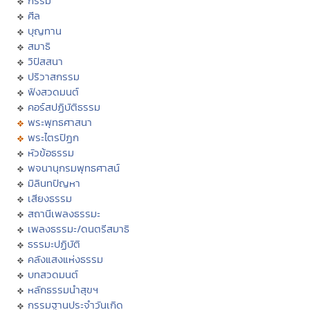
กรรม
ศีล
บุญทาน
สมาธิ
วิปัสสนา
ปริวาสกรรม
ฟังสวดมนต์
คอร์สปฏิบัติธรรม
พระพุทธศาสนา
พระไตรปิฏก
หัวข้อธรรม
พจนานุกรมพุทธศาสน์
มิลินทปัญหา
เสียงธรรม
สถานีเพลงธรรมะ
เพลงธรรมะ/ดนตรีสมาธิ
ธรรมะปฏิบัติ
คลังแสงแห่งธรรม
บทสวดมนต์
หลักธรรมนำสุขฯ
กรรมฐานประจำวันเกิด