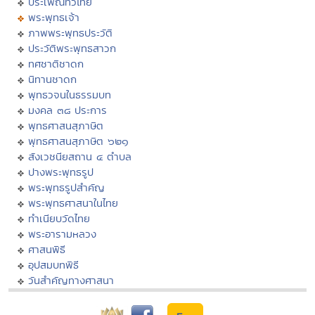
ประเพณีทั่วไทย
พระพุทธเจ้า
ภาพพระพุทธประวัติ
ประวัติพระพุทธสาวก
ทศชาติชาดก
นิทานชาดก
พุทธวจนในธรรมบท
มงคล ๓๘ ประการ
พุทธศาสนสุภาษิต
พุทธศาสนสุภาษิต ๖๒๑
สังเวชนียสถาน ๔ ตำบล
ปางพระพุทธรูป
พระพุทธรูปสำคัญ
พระพุทธศาสนาในไทย
ทำเนียบวัดไทย
พระอารามหลวง
ศาสนพิธี
อุปสมบทพิธี
วันสำคัญทางศาสนา