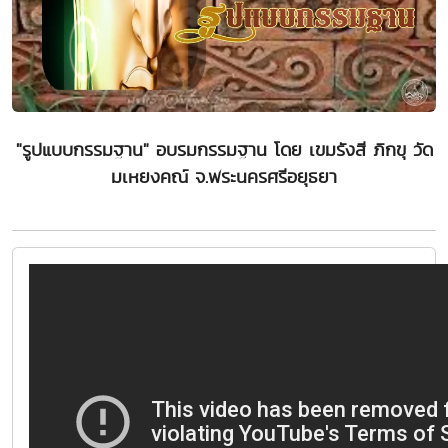
"รูปแบบกรรมฐาน" อบรมกรรมฐาน โดย เขมรังสี ภิกขุ วัด
มเหยงคณ์ จ.พระนครศรีอยุธยา