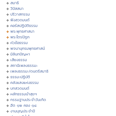
สมาธิ
วิปัสสนา
ปริวาสกรรม
ฟังสวดมนต์
คอร์สปฏิบัติธรรม
พระพุทธศาสนา
พระไตรปิฏก
หัวข้อธรรม
พจนานุกรมพุทธศาสน์
มิลินทปัญหา
เสียงธรรม
สถานีเพลงธรรมะ
เพลงธรรมะ/ดนตรีสมาธิ
ธรรมะปฏิบัติ
คลังแสงแห่งธรรม
บทสวดมนต์
หลักธรรมนำสุขฯ
กรรมฐานประจำวันเกิด
ฮีต ๑๒ คอง ๑๔
งานบุญประจำปี