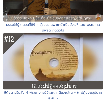
ธรรมให้รู้ : ตอนที่89 - รู้ธรรมเฉพาะหน้าเป็นยังไง? โดย พระมหาว
รพรต กิตติวโร
ซีดีชุด อริยสัจ 4 พระอาจารย์ปัญญา นีลวณฺโณ - (( ปฏิจจสมุปบาท
)) # 12