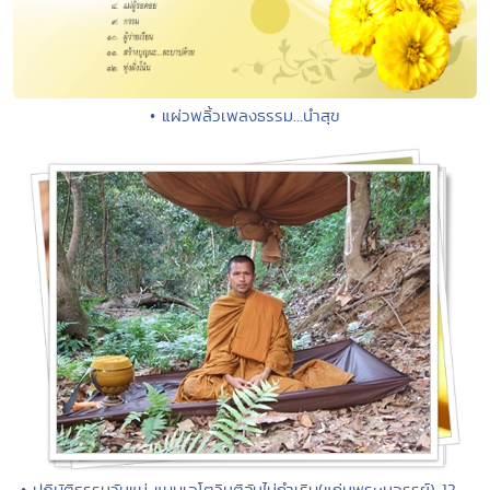
• แผ่วพลิ้วเพลงธรรม...นำสุข
• ปฏิบัติธรรมวันแม่ แบบเจโตวิมุติอันไม่กำเริบ(แก่นพรหมจรรย์) 12 -