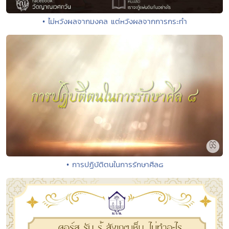
• ไม่หวังผลจากมงคล แต่หวังผลจากการกระทำ
• การปฏิบัติตนในการรักษาศีล๘