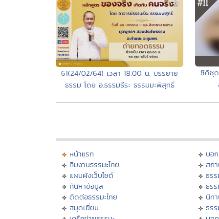
ซีดีช
61(24/02/64) เวลา 18.00 น. บรรยาย
ธรรม โดย อ.ธรรมธีระ ธรรมมะพิสุทธิ์
หน้าแรก
บอก
ทีมงานธรรมะไทย
สถา
แผนผังเว็บไซต์
ธรร
ค้นหาข้อมูล
ธรร
ติดต่อธรรมะไทย
นิทา
สมุดเยี่ยม
ธรร
เครือข่ายธรรมะ
บทค