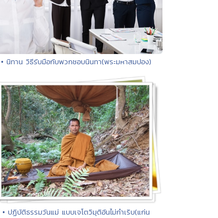
• นิทาน วิธีรับมือกับพวกชอบนินทา(พระมหาสมปอง)
• ปฏิบัติธรรมวันแม่ แบบเจโตวิมุติอันไม่กำเริบ(แก่น