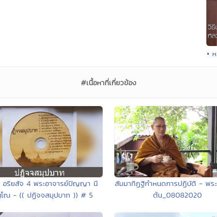
• ห
#เนื้อหาที่เกี่ยวข้อง
สัมมาทิฏฐิกำหนดการปฏิบัติ - พร
ุด อริยสัจ 4 พระอาจารย์ปัญญา นี
ต้น_08082020
โณ - (( ปฏิจจสมุปบาท )) # 5