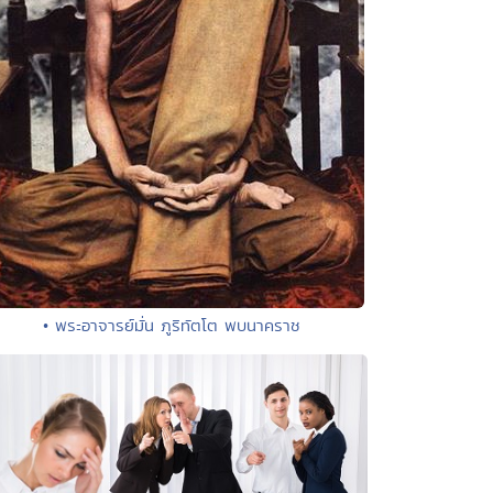
• พระอาจารย์มั่น ภูริทัตโต พบนาคราช