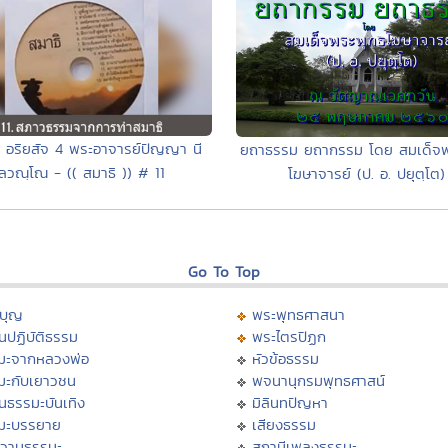
ุด อริยสัจ 4 พระอาจารย์ปัญญา นี
ยถาธรรม ยถากรรม โดย สมเด็จพ
ลวณฺโณ - (( สมาธิ )) # 11
โฆษาจารย์ (ป. อ. ปยุตฺโต)
Go To Top
บุญ
พระพุทธศาสนา
นปฏิบัติธรรม
พระไตรปิฏก
มะจากหลวงพ่อ
หัวข้อธรรม
มะกับเยาวชน
พจนานุกรมพุทธศาสน์
นธรรมะบันเทิง
มิลินทปัญหา
มะบรรยาย
เสียงธรรม
วามธรรมะ
สถานีเพลงธรรมะ