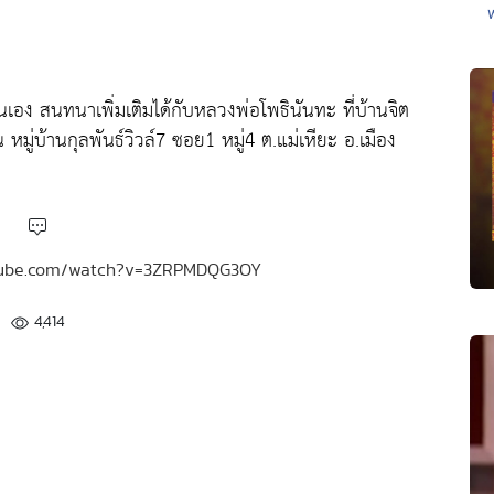
นเอง สนทนาเพิ่มเติมได้กับหลวงพ่อโพธินันทะ ที่บ้านจิต
ู่บ้านกุลพันธ์วิวล์7 ซอย1 หมู่4 ต.แม่เหียะ อ.เมือง
outube.com/watch?v=3ZRPMDQG3OY
4,414