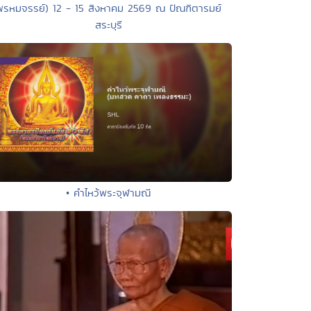
พรหมจรรย์) 12 - 15 สิงหาคม 2569 ณ ปัณฑิตารมย์
สระบุรี
• คำไหว้พระจุฬามณี