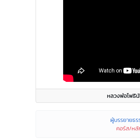
หลวงพ่อโพธิน
ผู้บรรยายธร
คอร์ส/หลั