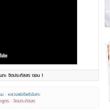
ันทะ จิตประภัสสร ตอน 1
รม : หลวงพ่อโพธินันทะ
กสูตร : จิตประภัสสร