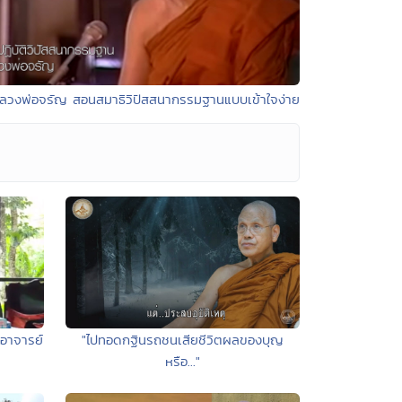
ลวงพ่อจรัญ สอนสมาธิวิปัสสนากรรมฐานแบบเข้าใจง่าย
ะอาจารย์
"ไปทอดกฐินรถชนเสียชีวิตผลของบุญ
หรือ..."