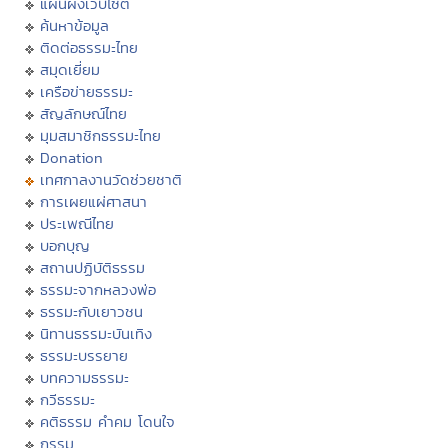
แผนผังเว็บไซต์
ค้นหาข้อมูล
ติดต่อธรรมะไทย
สมุดเยี่ยม
เครือข่ายธรรมะ
สัญลักษณ์ไทย
มุมสมาชิกธรรมะไทย
Donation
เทศกาลงานวัดช่วยชาติ
การเผยแผ่ศาสนา
ประเพณีไทย
บอกบุญ
สถานปฏิบัติธรรม
ธรรมะจากหลวงพ่อ
ธรรมะกับเยาวชน
นิทานธรรมะบันเทิง
ธรรมะบรรยาย
บทความธรรมะ
กวีธรรมะ
คติธรรม คำคม โดนใจ
กรรม