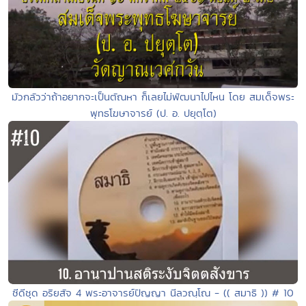
มัวกลัวว่าถ้าอยากจะเป็นตัณหา ก็เลยไม่พัฒนาไปไหน โดย สมเด็จพระ
พุทธโฆษาจารย์ (ป. อ. ปยุตฺโต)
ซีดีชุด อริยสัจ 4 พระอาจารย์ปัญญา นีลวณฺโณ - (( สมาธิ )) # 10