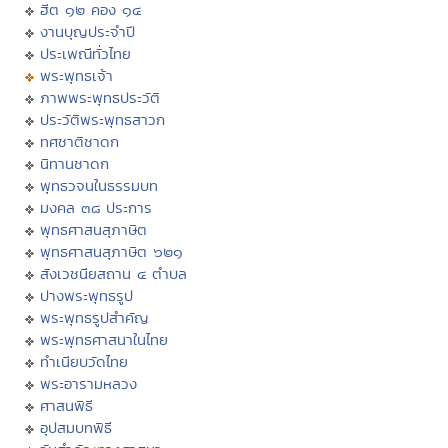
ฮีต ๑๒ คอง ๑๔
งานบุญประจำปี
ประเพณีทั่วไทย
พระพุทธเจ้า
ภาพพระพุทธประวัติ
ประวัติพระพุทธสาวก
ทศชาติชาดก
นิทานชาดก
พุทธวจนในธรรมบท
มงคล ๓๘ ประการ
พุทธศาสนสุภาษิต
พุทธศาสนสุภาษิต ๖๒๑
สังเวชนียสถาน ๔ ตำบล
ปางพระพุทธรูป
พระพุทธรูปสำคัญ
พระพุทธศาสนาในไทย
ทำเนียบวัดไทย
พระอารามหลวง
ศาสนพิธี
อุปสมบทพิธี