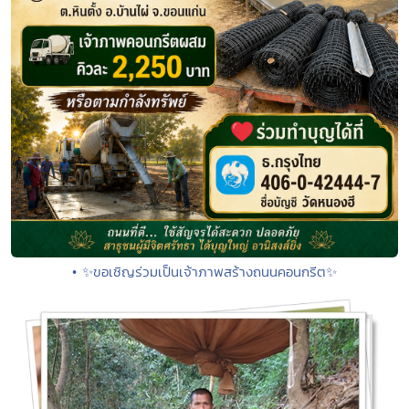
• ✨ขอเชิญร่วมเป็นเจ้าภาพสร้างถนนคอนกรีต✨