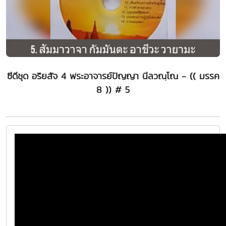
ซีดีชุด อริยสัจ 4 พระอาจารย์ปัญญา นีลวณฺโณ - (( มรรค
8 )) # 5