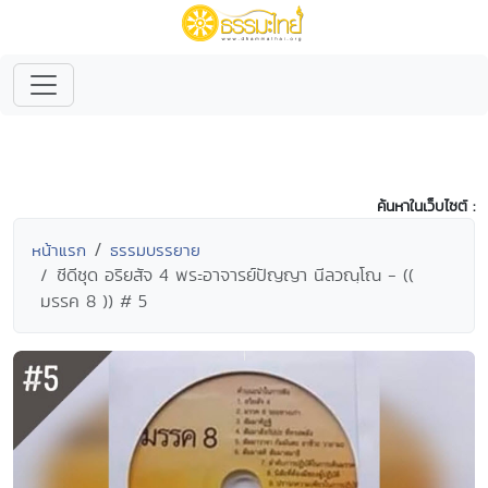
ค้นหาในเว็บไซต์ :
หน้าแรก
ธรรมบรรยาย
ซีดีชุด อริยสัจ 4 พระอาจารย์ปัญญา นีลวณฺโณ - ((
มรรค 8 )) # 5