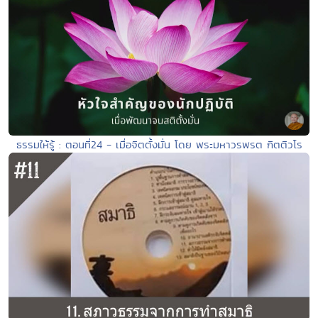
ธรรมให้รู้ : ตอนที่24 - เมื่อจิตตั้งมั่น โดย พระมหาวรพรต กิตติวโร