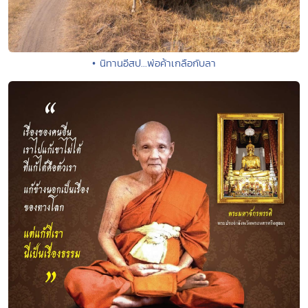
• นิทานอีสป...พ่อค้าเกลือกับลา