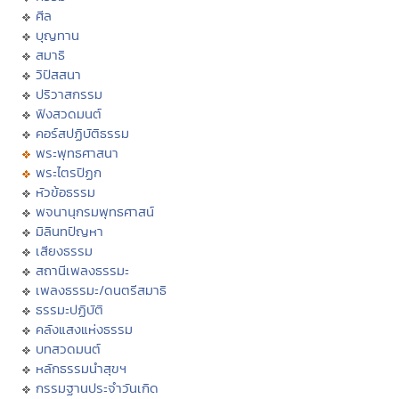
ศีล
บุญทาน
สมาธิ
วิปัสสนา
ปริวาสกรรม
ฟังสวดมนต์
คอร์สปฏิบัติธรรม
พระพุทธศาสนา
พระไตรปิฏก
หัวข้อธรรม
พจนานุกรมพุทธศาสน์
มิลินทปัญหา
เสียงธรรม
สถานีเพลงธรรมะ
เพลงธรรมะ/ดนตรีสมาธิ
ธรรมะปฏิบัติ
คลังแสงแห่งธรรม
บทสวดมนต์
หลักธรรมนำสุขฯ
กรรมฐานประจำวันเกิด