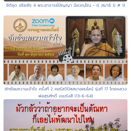
ซีดีชุด อริยสัจ 4 พระอาจารย์ปัญญา นีลวณฺโณ - (( สมาธิ )) # 11
ซักซ้อมความเข้าใจ ครั้งที่ 2 คอร์สวิปัสสนาออนไลน์ รุ่นที่ 17 โดยหลวง
พ่อสุรศักดิ์ เขมรังสี (13-6-64)