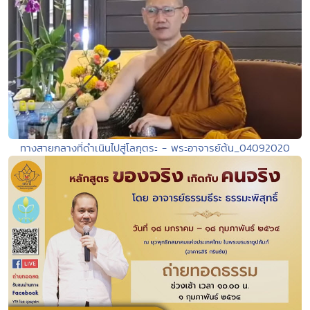
ทางสายกลางที่ดำเนินไปสู่โลกุตระ - พระอาจารย์ต้น_04092020