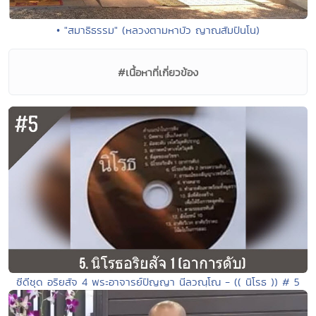
• "สมาธิธรรม" (หลวงตามหาบัว ญาณสัมปันโน)
#เนื้อหาที่เกี่ยวข้อง
ซีดีชุด อริยสัจ 4 พระอาจารย์ปัญญา นีลวณฺโณ - (( นิโรธ )) # 5