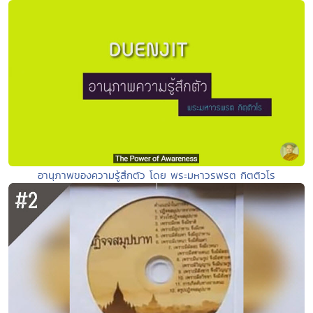
อานุภาพของความรู้สึกตัว โดย พระมหาวรพรต กิตติวโร