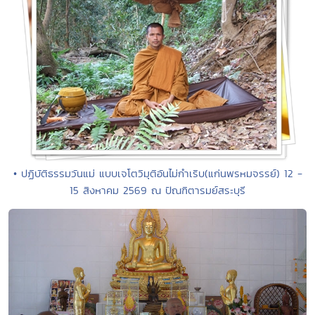
• ปฏิบัติธรรมวันแม่ แบบเจโตวิมุติอันไม่กำเริบ(แก่นพรหมจรรย์) 12 -
15 สิงหาคม 2569 ณ ปัณฑิตารมย์สระบุรี