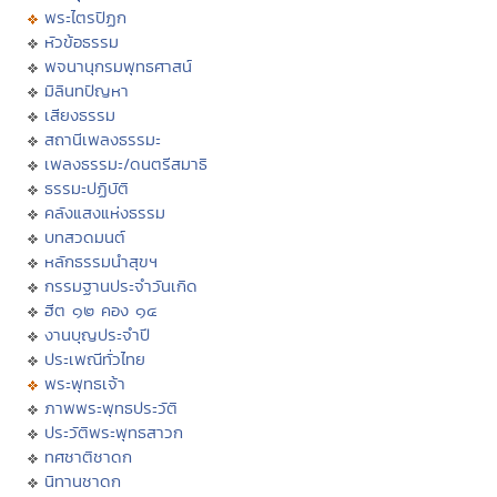
พระไตรปิฏก
หัวข้อธรรม
พจนานุกรมพุทธศาสน์
มิลินทปัญหา
เสียงธรรม
สถานีเพลงธรรมะ
เพลงธรรมะ/ดนตรีสมาธิ
ธรรมะปฏิบัติ
คลังแสงแห่งธรรม
บทสวดมนต์
หลักธรรมนำสุขฯ
กรรมฐานประจำวันเกิด
ฮีต ๑๒ คอง ๑๔
งานบุญประจำปี
ประเพณีทั่วไทย
พระพุทธเจ้า
ภาพพระพุทธประวัติ
ประวัติพระพุทธสาวก
ทศชาติชาดก
นิทานชาดก