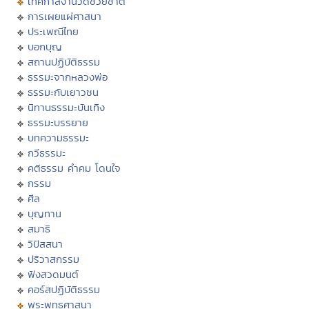
เทศกาลงานวัดช่วยชาติ
การเผยแผ่ศาสนา
ประเพณีไทย
บอกบุญ
สถานปฏิบัติธรรม
ธรรมะจากหลวงพ่อ
ธรรมะกับเยาวชน
นิทานธรรมะบันเทิง
ธรรมะบรรยาย
บทความธรรมะ
กวีธรรมะ
คติธรรม คำคม โดนใจ
กรรม
ศีล
บุญทาน
สมาธิ
วิปัสสนา
ปริวาสกรรม
ฟังสวดมนต์
คอร์สปฏิบัติธรรม
พระพุทธศาสนา