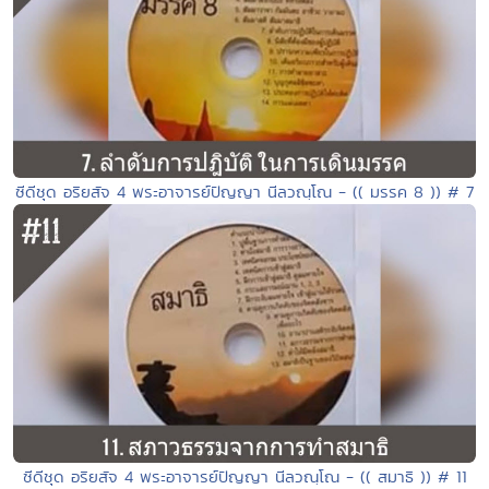
ซีดีชุด อริยสัจ 4 พระอาจารย์ปัญญา นีลวณฺโณ - (( มรรค 8 )) # 7
ซีดีชุด อริยสัจ 4 พระอาจารย์ปัญญา นีลวณฺโณ - (( สมาธิ )) # 11