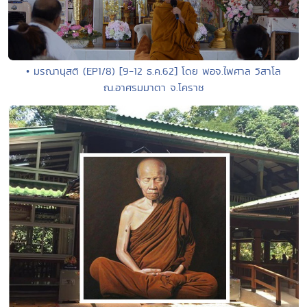
• มรณานุสติ (EP1/8) [9-12 ธ.ค.62] โดย พอจ.ไพศาล วิสาโล
ณ.อาศรมมาตา จ.โคราช