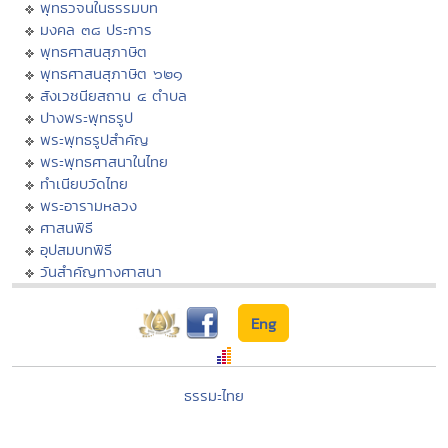
พุทธวจนในธรรมบท
มงคล ๓๘ ประการ
พุทธศาสนสุภาษิต
พุทธศาสนสุภาษิต ๖๒๑
สังเวชนียสถาน ๔ ตำบล
ปางพระพุทธรูป
พระพุทธรูปสำคัญ
พระพุทธศาสนาในไทย
ทำเนียบวัดไทย
พระอารามหลวง
ศาสนพิธี
อุปสมบทพิธี
วันสำคัญทางศาสนา
Eng
ธรรมะไทย