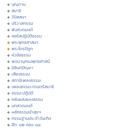
บุญทาน
สมาธิ
วิปัสสนา
ปริวาสกรรม
ฟังสวดมนต์
คอร์สปฏิบัติธรรม
พระพุทธศาสนา
พระไตรปิฏก
หัวข้อธรรม
พจนานุกรมพุทธศาสน์
มิลินทปัญหา
เสียงธรรม
สถานีเพลงธรรมะ
เพลงธรรมะ/ดนตรีสมาธิ
ธรรมะปฏิบัติ
คลังแสงแห่งธรรม
บทสวดมนต์
หลักธรรมนำสุขฯ
กรรมฐานประจำวันเกิด
ฮีต ๑๒ คอง ๑๔