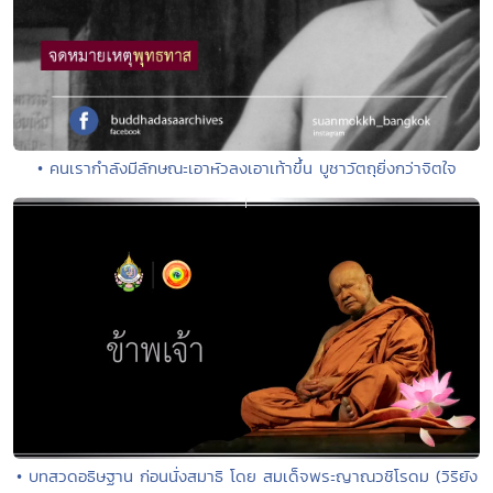
• คนเรากำลังมีลักษณะเอาหัวลงเอาเท้าขึ้น บูชาวัตถุยิ่งกว่าจิตใจ
• บทสวดอธิษฐาน ก่อนนั่งสมาธิ โดย สมเด็จพระญาณวชิโรดม (วิริยัง