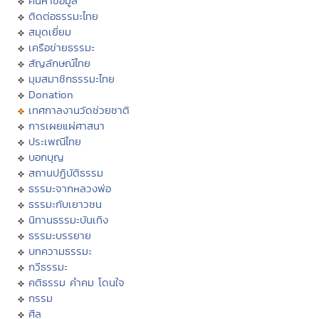
ค้นหาข้อมูล
ติดต่อธรรมะไทย
สมุดเยี่ยม
เครือข่ายธรรมะ
สัญลักษณ์ไทย
มุมสมาชิกธรรมะไทย
Donation
เทศกาลงานวัดช่วยชาติ
การเผยแผ่ศาสนา
ประเพณีไทย
บอกบุญ
สถานปฏิบัติธรรม
ธรรมะจากหลวงพ่อ
ธรรมะกับเยาวชน
นิทานธรรมะบันเทิง
ธรรมะบรรยาย
บทความธรรมะ
กวีธรรมะ
คติธรรม คำคม โดนใจ
กรรม
ศีล