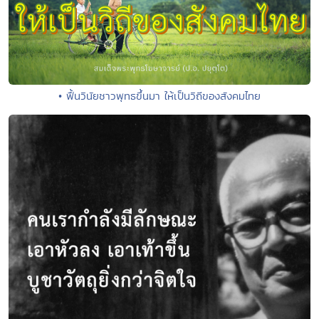
• ฟื้นวินัยชาวพุทธขึ้นมา ให้เป็นวิถีของสังคมไทย