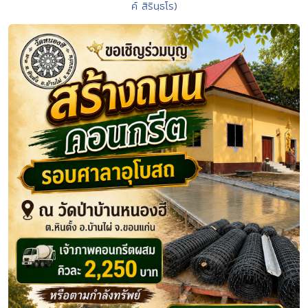
ค์ สิรินฺธโร)