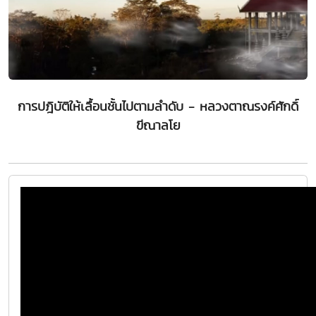
การปฎิบัติให้เลื้อนชั้นไปตามลำดับ - หลวงตาณรงค์ศักดิ์
ขีณาลโย