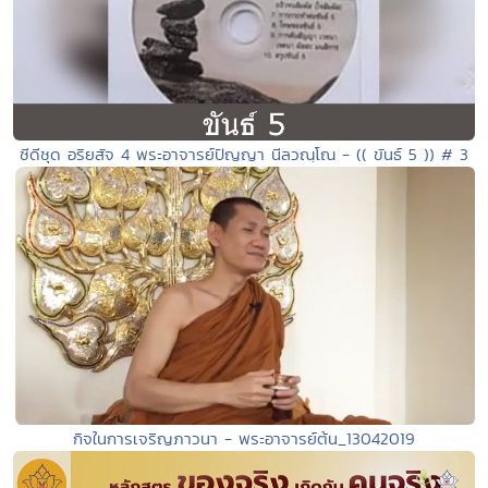
ซีดีชุด อริยสัจ 4 พระอาจารย์ปัญญา นีลวณฺโณ - (( ขันธ์ 5 )) # 3
กิจในการเจริญภาวนา - พระอาจารย์ต้น_13042019