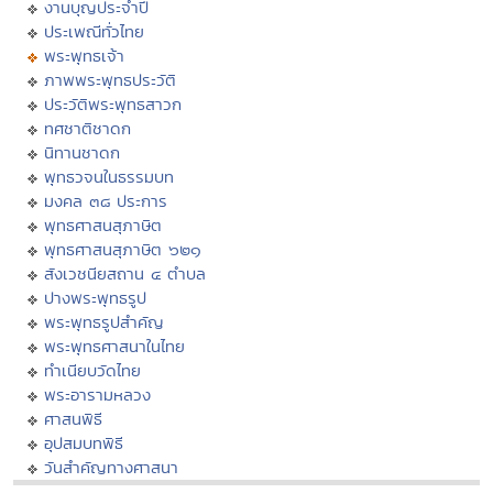
งานบุญประจำปี
ประเพณีทั่วไทย
พระพุทธเจ้า
ภาพพระพุทธประวัติ
ประวัติพระพุทธสาวก
ทศชาติชาดก
นิทานชาดก
พุทธวจนในธรรมบท
มงคล ๓๘ ประการ
พุทธศาสนสุภาษิต
พุทธศาสนสุภาษิต ๖๒๑
สังเวชนียสถาน ๔ ตำบล
ปางพระพุทธรูป
พระพุทธรูปสำคัญ
พระพุทธศาสนาในไทย
ทำเนียบวัดไทย
พระอารามหลวง
ศาสนพิธี
อุปสมบทพิธี
วันสำคัญทางศาสนา