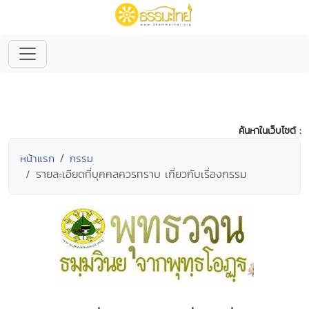
ค้นหาในเว็บไซต์ :
หน้าแรก
กรรม
รายละเอียดที่บุคคลควรทราบ เกี่ยวกับเรื่องกรรม