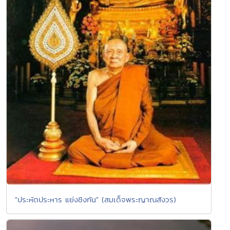
"ประหัตประหาร แย่งชิงกัน" (สมเด็จพระญาณสังวร)