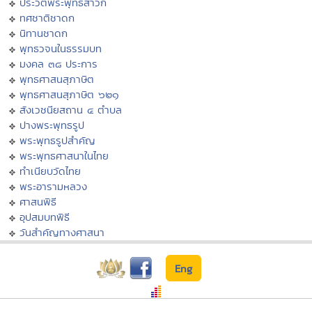
ประวัติพระพุทธสาวก
ทศชาติชาดก
นิทานชาดก
พุทธวจนในธรรมบท
มงคล ๓๘ ประการ
พุทธศาสนสุภาษิต
พุทธศาสนสุภาษิต ๖๒๑
สังเวชนียสถาน ๔ ตำบล
ปางพระพุทธรูป
พระพุทธรูปสำคัญ
พระพุทธศาสนาในไทย
ทำเนียบวัดไทย
พระอารามหลวง
ศาสนพิธี
อุปสมบทพิธี
วันสำคัญทางศาสนา
Eng