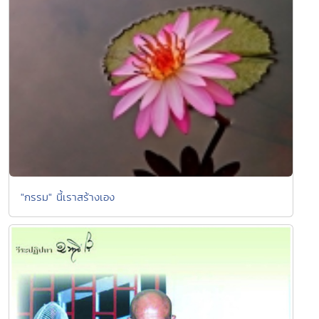
"กรรม" นี้เราสร้างเอง