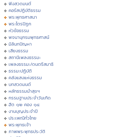
ฟังสวดมนต์
คอร์สปฏิบัติธรรม
พระพุทธศาสนา
พระไตรปิฏก
หัวข้อธรรม
พจนานุกรมพุทธศาสน์
มิลินทปัญหา
เสียงธรรม
สถานีเพลงธรรมะ
เพลงธรรมะ/ดนตรีสมาธิ
ธรรมะปฏิบัติ
คลังแสงแห่งธรรม
บทสวดมนต์
หลักธรรมนำสุขฯ
กรรมฐานประจำวันเกิด
ฮีต ๑๒ คอง ๑๔
งานบุญประจำปี
ประเพณีทั่วไทย
พระพุทธเจ้า
ภาพพระพุทธประวัติ