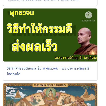
วิธีทำให้กรรมดีส่งผลเร็ว #พุทธวจน | พระอาจารย์คึกฤทธิ์
โสตฺถิผโล