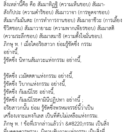
สิ่งเหล่านี้คือ คือ สัมมาทิฏฐิ (ความเห็นชอบ) สัมมา-
สังกัปปะ (ความดำริชอบ) สัมมาวาจา (การพูดจาชอบ)
สัมมากัมมันตะ (การทำการงานชอบ) สัมมาอาชีวะ (การเลี้ยง
ชีวิตชอบ) สัมมาวายามะ (ความพากเพียรชอบ) สัมมาสติ
(ความระลึกชอบ) สัมมาสมาธิ (ความตั้งใจมั่นชอบ).
ภิกษุ ท. ! เมื่อใดอริยสาวก ย่อมรู้ชัดซึ่ง กรรม
อย่างนี้,
รู้ชัดซึ่ง นิทานสัมภวะแห่งกรรม อย่างนี้,
รู้ชัดซึ่ง เวมัตตตาแห่งกรรม อย่างนี้,
รู้ชัดซึ่ง วิบากแห่งกรรม อย่างนี้,
รู้ชัดซึ่ง กัมมนิโรธ อย่างนี้,
รู้ชัดซึ่ง กัมมนิโรธคามินีปฏิปทา อย่างนี้ ;
อริยสาวกนั้น ย่อม รู้ชัดซึ่งพรหมจรรย์นี้ว่าเป็น
เครื่องเจาะแทงกิเลส เป็นที่ดับไม่เหลือแห่งกรรม.
ภิกษุ ท. ! ข้อที่เรากล่าวแล้วว่า &#8220;กรรม เป็นสิ่ง
ที่บุคคลควรทราบ, นิทานสัมภวะแห่งกรรม เป็นสิ่งที่