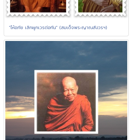
"ให้อภัย เลิกผูกเวรต่อกัน" (สมเด็จพระญาณสังวรฯ)