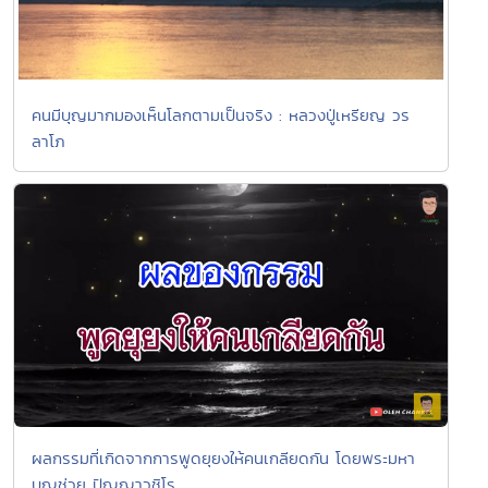
คนมีบุญมากมองเห็นโลกตามเป็นจริง : หลวงปู่เหรียญ วร
ลาโภ
ผลกรรมที่เกิดจากการพูดยุยงให้คนเกลียดกัน โดยพระมหา
บุญช่วย ปัญญาวชิโร