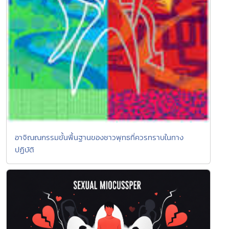
อาจิณณกรรมขั้นพื้นฐานของชาวพุทธที่ควรทราบในทาง
ปฏิบัติ