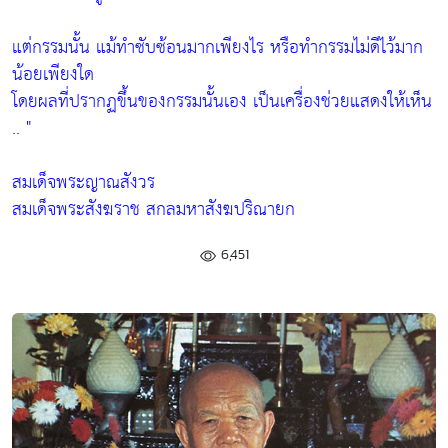
แต่กรรมนั้น แม้ทำซับซ้อนมากเพียงไร หรือทำกรรมไม่ดีไว้มาก
น้อยเพียงใด
โดยผลที่ปรากฏขึ้นของกรรมนั้นเอง เป็นเครื่องช่วยแสดงให้เห็น
.. "
สมเด็จพระญาณสังวร
สมเด็จพระสังฆราช สกลมหาสังฆปริณายก
6,451