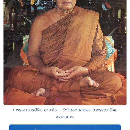
• พระอาจารย์ฝั้น อาจาโร - วัดป่าอุดมสมพร อ.พรรณานิคม
จ.สกลนคร