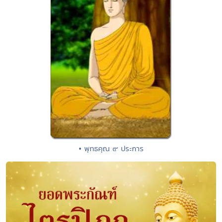
• พุทธคุณ ๙ ประการ