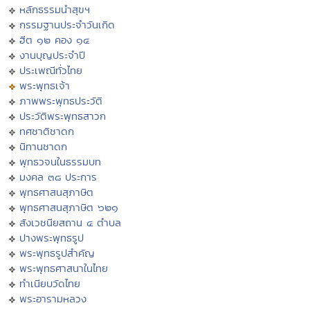
หลักธรรมนำสุขฯ
กรรมฐานประจำวันเกิด
ฮีต ๑๒ คอง ๑๔
งานบุญประจำปี
ประเพณีทั่วไทย
พระพุทธเจ้า
ภาพพระพุทธประวัติ
ประวัติพระพุทธสาวก
ทศชาติชาดก
นิทานชาดก
พุทธวจนในธรรมบท
มงคล ๓๘ ประการ
พุทธศาสนสุภาษิต
พุทธศาสนสุภาษิต ๖๒๑
สังเวชนียสถาน ๔ ตำบล
ปางพระพุทธรูป
พระพุทธรูปสำคัญ
พระพุทธศาสนาในไทย
ทำเนียบวัดไทย
พระอารามหลวง