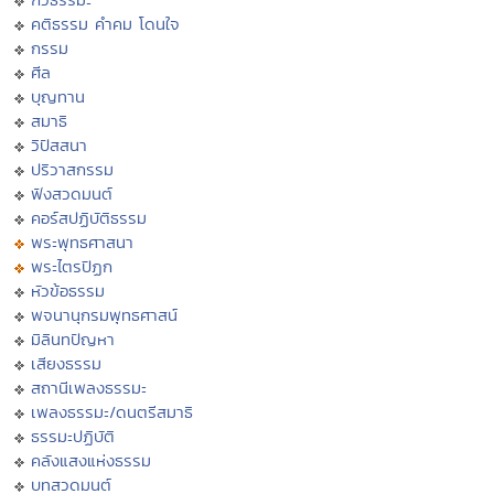
คติธรรม คำคม โดนใจ
กรรม
ศีล
บุญทาน
สมาธิ
วิปัสสนา
ปริวาสกรรม
ฟังสวดมนต์
คอร์สปฏิบัติธรรม
พระพุทธศาสนา
พระไตรปิฏก
หัวข้อธรรม
พจนานุกรมพุทธศาสน์
มิลินทปัญหา
เสียงธรรม
สถานีเพลงธรรมะ
เพลงธรรมะ/ดนตรีสมาธิ
ธรรมะปฏิบัติ
คลังแสงแห่งธรรม
บทสวดมนต์