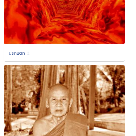
นรกแตก !!!