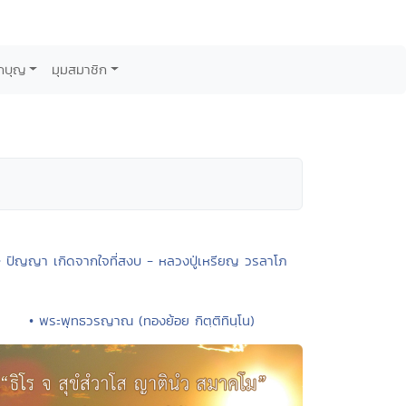
กบุญ
มุมสมาชิก
• ปัญญา เกิดจากใจที่สงบ - หลวงปู่เหรียญ วรลาโภ
• พระพุทธวรญาณ (ทองย้อย กิตฺติทินฺโน)