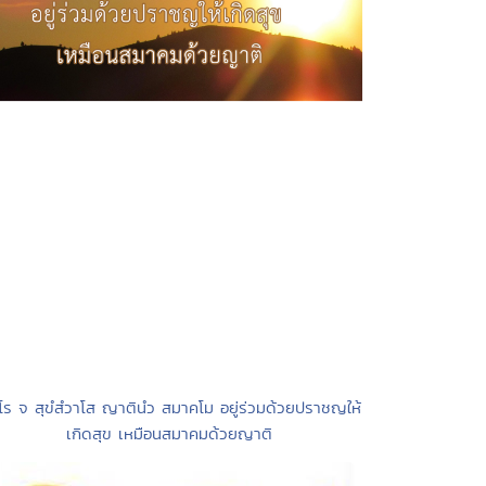
ิโร จ สุขํสํวาโส ญาตินํว สมาคโม อยู่ร่วมด้วยปราชญให้
เกิดสุข เหมือนสมาคมด้วยญาติ