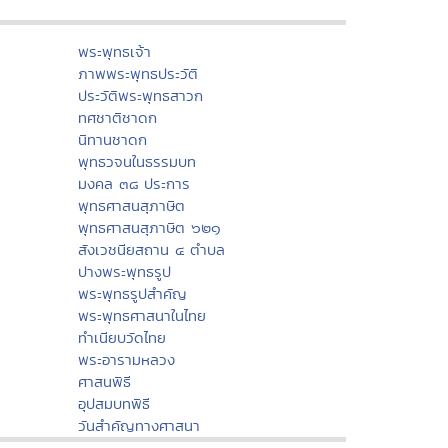
พระพุทธเจ้า
ภาพพระพุทธประวัติ
ประวัติพระพุทธสาวก
ทศชาติชาดก
นิทานชาดก
พุทธวจนในธรรมบท
มงคล ๓๘ ประการ
พุทธศาสนสุภาษิต
พุทธศาสนสุภาษิต ๖๒๑
สังเวชนียสถาน ๔ ตำบล
ปางพระพุทธรูป
พระพุทธรูปสำคัญ
พระพุทธศาสนาในไทย
ทำเนียบวัดไทย
พระอารามหลวง
ศาสนพิธี
อุปสมบทพิธี
วันสำคัญทางศาสนา