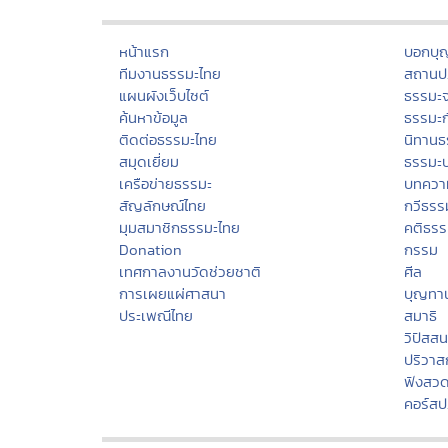
หน้าแรก
บอกบุ
ทีมงานธรรมะไทย
สถานปฏ
แผนผังเว็บไซต์
ธรรมะ
ค้นหาข้อมูล
ธรรมะ
ติดต่อธรรมะไทย
นิทานธ
สมุดเยี่ยม
ธรรมะ
เครือข่ายธรรมะ
บทควา
สัญลักษณ์ไทย
กวีธรร
มุมสมาชิกธรรมะไทย
คติธร
Donation
กรรม
เทศกาลงานวัดช่วยชาติ
ศีล
การเผยแผ่ศาสนา
บุญทา
ประเพณีไทย
สมาธิ
วิปัสส
ปริวา
ฟังสว
คอร์สป