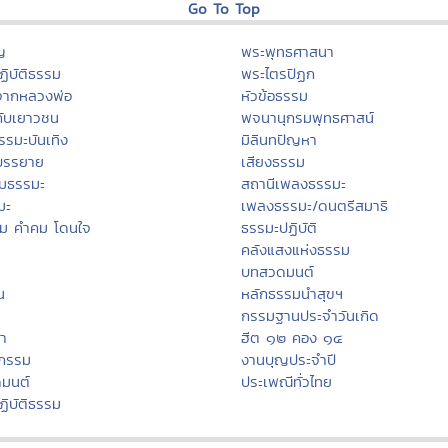
Go To Top
ญ
พระพุทธศาสนา
ิบัติธรรม
พระไตรปิฏก
จากหลวงพ่อ
หัวข้อธรรม
กับเยาวชน
พจนานุกรมพุทธศาสน์
รรมะบันเทิง
มิลินทปัญหา
บรรยาย
เสียงธรรม
มธรรมะ
สถานีเพลงธรรมะ
มะ
เพลงธรรมะ/ดนตรีสมาธิ
รม คำคม โดนใจ
ธรรมะปฏิบัติ
คลังแสงแห่งธรรม
บทสวดมนต์
น
หลักธรรมนำสุขฯ
กรรมฐานประจำวันเกิด
นา
ฮีต ๑๒ คอง ๑๔
สกรรม
งานบุญประจำปี
ดมนต์
ประเพณีทั่วไทย
ฏิบัติธรรม