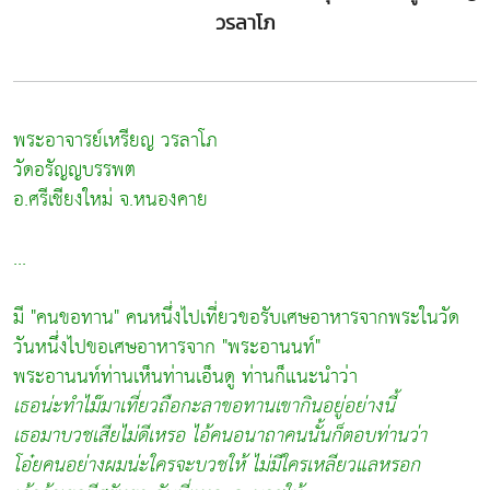
วรลาโภ
พระอาจารย์เหรียญ วรลาโภ
วัดอรัญญบรรพต
อ.ศรีเชียงใหม่ จ.หนองคาย
...
มี
"คนขอทาน"
คนหนึ่งไปเที่ยวขอรับเศษอาหารจากพระในวัด
วันหนึ่งไปขอเศษอาหารจาก
"พระอานนท์"
พระอานนท์ท่านเห็นท่านเอ็นดู ท่านก็แนะนำว่า
เธอน่ะทำไม๊มาเที่ยวถือกะลาขอทานเขากินอยู่อย่างนี้
เธอมาบวชเสียไม่ดีเหรอ ไอ้คนอนาถาคนนั้นก็ตอบท่านว่า
โอ๋ยคนอย่างผมน่ะใครจะบวชให้ ไม่มีใครเหลียวแลหรอก