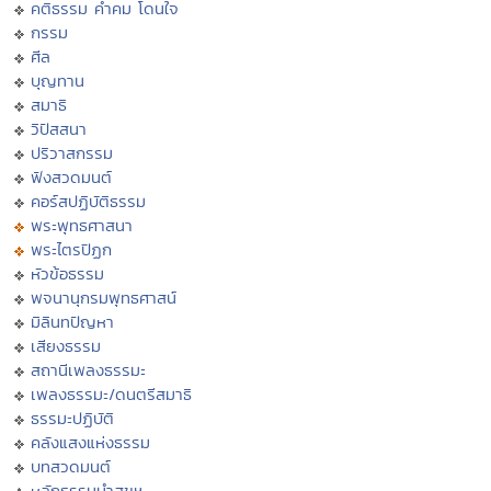
คติธรรม คำคม โดนใจ
กรรม
ศีล
บุญทาน
สมาธิ
วิปัสสนา
ปริวาสกรรม
ฟังสวดมนต์
คอร์สปฏิบัติธรรม
พระพุทธศาสนา
พระไตรปิฏก
หัวข้อธรรม
พจนานุกรมพุทธศาสน์
มิลินทปัญหา
เสียงธรรม
สถานีเพลงธรรมะ
เพลงธรรมะ/ดนตรีสมาธิ
ธรรมะปฏิบัติ
คลังแสงแห่งธรรม
บทสวดมนต์
หลักธรรมนำสุขฯ