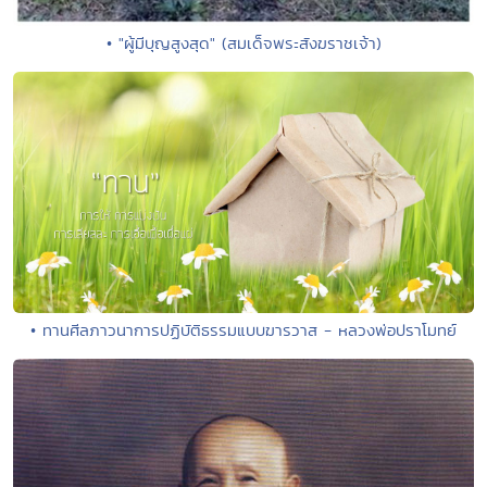
• "ผู้มีบุญสูงสุด" (สมเด็จพระสังฆราชเจ้า)
• ทานศีลภาวนาการปฏิบัติธรรมแบบฆารวาส - หลวงพ่อปราโมทย์