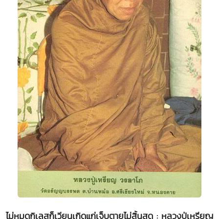
ไม่หมดกิเลสก็เวียนเกิดแก่เจ็บตายไม่สิ้นสุด : หลวงปู่เหรียญ