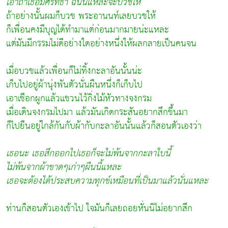
เอ้าถ้าเธอมีศรัทธา ฉันนี่แหละจะบวชให้
ถ้าอย่างนั้นผมก็บวช พระอานนท์เลยบวชให้
ก็เพื่อนคงมีบุญได้ทำมาแต่ก่อนมากมายน่ะแหละ
แต่มันมีกรรมไม่ดีอย่างใดอย่างหนึ่งให้ผลกลายเป็นคนจน
เมื่อบวชแล้วเพื่อนก็ไม่ทิ้งกะลาอันนั้นน่ะ
เก็บไปอยู่ผ้านุ่งพันตัวนั่นผืนหนึ่งก็เก็บไป
เอาเชือกผูกแล้วแขวนไว้กิ่งไม้หัวทางจงกรม
เมื่อเดินจงกรมไปมา แล้วมันเกิดกระสันอยากสึกขึ้นมา
ก็ไปยืนอยู่ใกล้กันกับผ้ากับกะลาอันนั้นแล้วก็สอนตัวเองว่า
เธอนะ เธอสึกออกไปเธอก็จะไม่พ้นจากกะลาใบนี้
ไม่พ้นจากผ้าขาดๆเก่าๆผืนนี้แหละ
เธอจะต้องได้ประสบความทุกข์เหมือนที่เป็นมาแล้วนั่นแหละ
ท่านก็สอนตัวเองเข้าไป ใจมันก็เลยถอยหั่นนิไม่อยากสึก