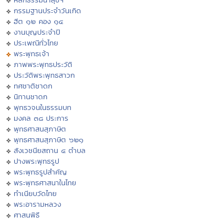
กรรมฐานประจำวันเกิด
ฮีต ๑๒ คอง ๑๔
งานบุญประจำปี
ประเพณีทั่วไทย
พระพุทธเจ้า
ภาพพระพุทธประวัติ
ประวัติพระพุทธสาวก
ทศชาติชาดก
นิทานชาดก
พุทธวจนในธรรมบท
มงคล ๓๘ ประการ
พุทธศาสนสุภาษิต
พุทธศาสนสุภาษิต ๖๒๑
สังเวชนียสถาน ๔ ตำบล
ปางพระพุทธรูป
พระพุทธรูปสำคัญ
พระพุทธศาสนาในไทย
ทำเนียบวัดไทย
พระอารามหลวง
ศาสนพิธี