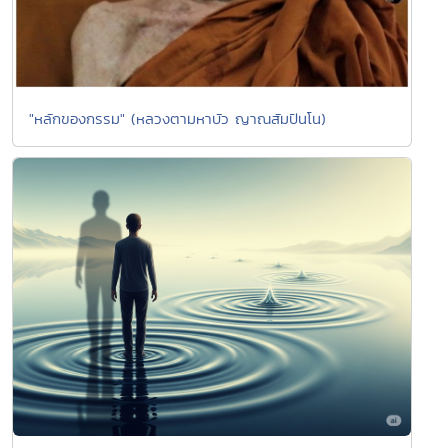
"หลักของกรรม" (หลวงตามหาบัว ญาณสัมปันโน)