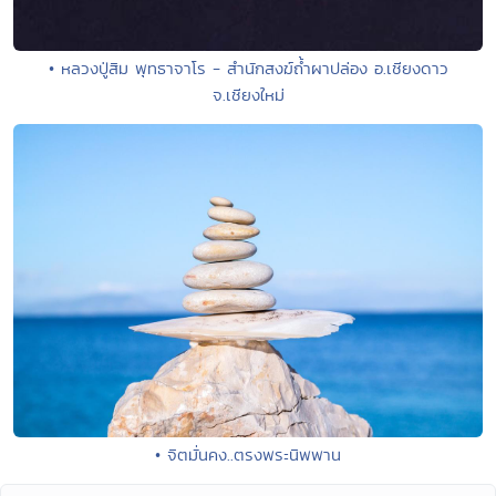
• หลวงปู่สิม พุทธาจาโร - สำนักสงฆ์ถ้ำผาปล่อง อ.เชียงดาว
จ.เชียงใหม่
• จิตมั่นคง..ตรงพระนิพพาน