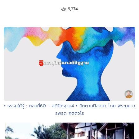
6,374
• ธรรมให้รู้ : ตอนที่60 - สติปัฏฐาน4 • จิตตานุปัสสนา โดย พระมหาว
รพรต กิตติวโร