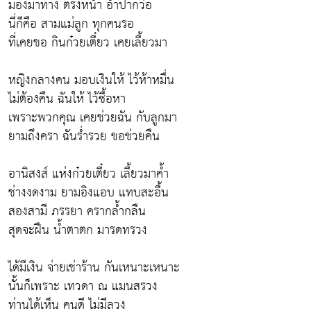
มองมาทาง ตรงหน้า อ้าปากว๋อ
นี่ก็คือ สามแม่ลูก ทุกคนรอ
ที่เคยขอ กินก๋วยเตี๋ยว เคยเลี้ยวมา
หญิงกลางคน มอบเงินให้ ไว้ห้าหมื่น
ไม่ต้องคืน ฉันให้ ไว้ซื้อหา
เพราะพวกคุณ เคยช่วยฉัน กับลูกมา
ยามถึงครา ฉันร่ำรวย ขอช่วยคืน
อานิสงส์ แห่งก๋วยเตี๋ยว เลี้ยวมาค้ำ
ช่างงดงาม ยามอิงแอบ แทบสะอื้น
สองสามี ภรรยา ครากล้ำกลืน
สุดจะฝืน น้ำตาตก มารดทรวง
ได้มีเงิน จ่ายเช่าร้าน กันเหนาะเหนาะ
นั้นก็เพราะ เทวดา ณ แมนสรวง
ท่านได้เห็น คนดี ไม่มีลวง