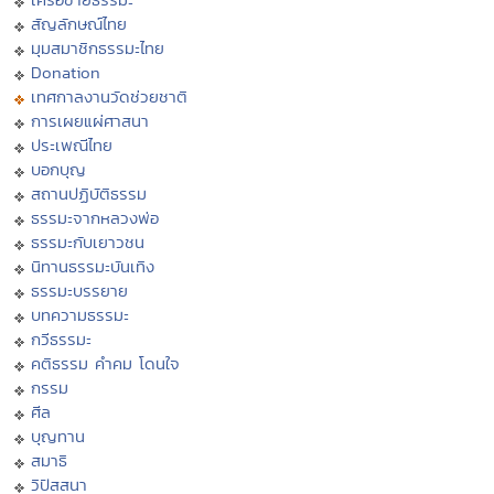
สัญลักษณ์ไทย
มุมสมาชิกธรรมะไทย
Donation
เทศกาลงานวัดช่วยชาติ
การเผยแผ่ศาสนา
ประเพณีไทย
บอกบุญ
สถานปฏิบัติธรรม
ธรรมะจากหลวงพ่อ
ธรรมะกับเยาวชน
นิทานธรรมะบันเทิง
ธรรมะบรรยาย
บทความธรรมะ
กวีธรรมะ
คติธรรม คำคม โดนใจ
กรรม
ศีล
บุญทาน
สมาธิ
วิปัสสนา