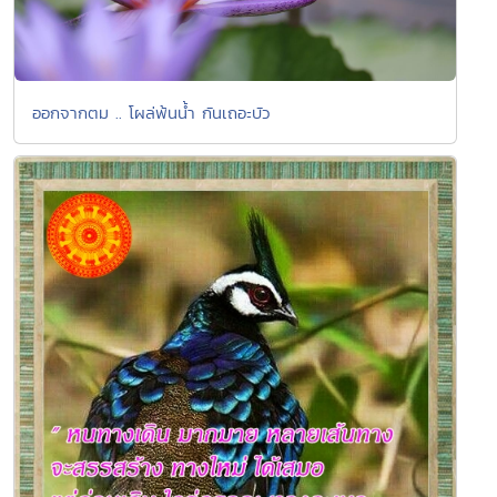
ออกจากตม .. โผล่พ้นน้ำ กันเถอะบัว