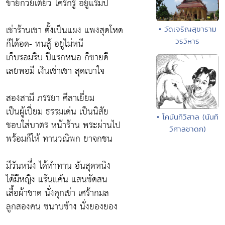
ขายก๋วยเตี๋ยว ใครก็รู้ อยู่แรมปี
เช่าร้านเขา ตั้งเป็นแผง แพงสุดโหด
• วัดเจริญสุขาราม
วรวิหาร
ก็ได้อด- ทนสู้ อยู่ไม่หนี
เก็บรอมริบ ปีแรกหนอ ก็ขายดี
เลยพอมี เงินเช่าเขา สุดเบาใจ
สองสามี ภรรยา ศีลาเยี่ยม
เป็นผู้เปี่ยม ธรรมเด่น เป็นนิสัย
• โคนันทิวิสาล (นันทิ
ชอบใส่บาตร หน้าร้าน พระผ่านไป
วิศาลชาดก)
พร้อมก็ให้ ทานวณิพก ยาจกชน
มีวันหนึ่ง ได้ทำทาน อันสุดหนิง
ได้มีหญิง แร้นแค้น แสนขัดสน
เสื้อผ้าขาด นั่งคุกเข่า เศร้ากมล
ลูกสองคน ขนาบข้าง นั่งยองยอง