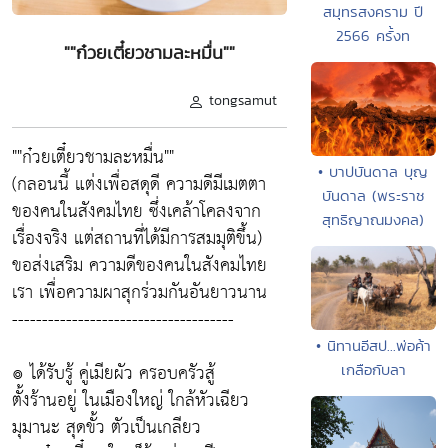
สมุทรสงคราม ปี
2566 ครั้งท
""ก๋วยเตี๋ยวชามละหมื่น""
tongsamut
""ก๋วยเตี๋ยวชามละหมื่น""
• บาปบันดาล บุญ
(กลอนนี้ แต่งเพื่อสดุดี ความดีมีเมตตา
บันดาล (พระราช
ของคนในสังคมไทย ซึ่งเคล้าโคลงจาก
สุทธิญาณมงคล)
เรื่องจริง แต่สถานที่ได้มีการสมมุติขึ้น)
ขอส่งเสริม ความดีของคนในสังคมไทย
เรา เพื่อความผาสุกร่วมกันอันยาวนาน
-------------------------------------
• นิทานอีสป...พ่อค้า
๏ ได้รับรู้ คู่เมียผัว ครอบครัวสู้
เกลือกับลา
ตั้งร้านอยู่ ในเมืองใหญ่ ใกล้หัวเฉียว
มุมานะ สุดขั้ว ตัวเป็นเกลียว