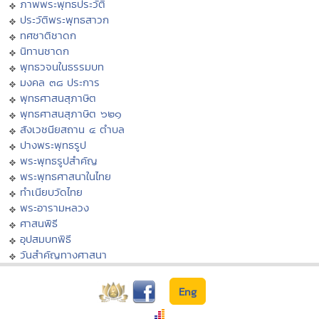
ภาพพระพุทธประวัติ
ประวัติพระพุทธสาวก
ทศชาติชาดก
นิทานชาดก
พุทธวจนในธรรมบท
มงคล ๓๘ ประการ
พุทธศาสนสุภาษิต
พุทธศาสนสุภาษิต ๖๒๑
สังเวชนียสถาน ๔ ตำบล
ปางพระพุทธรูป
พระพุทธรูปสำคัญ
พระพุทธศาสนาในไทย
ทำเนียบวัดไทย
พระอารามหลวง
ศาสนพิธี
อุปสมบทพิธี
วันสำคัญทางศาสนา
Eng