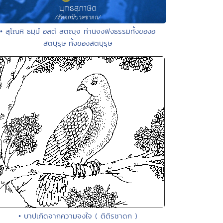
• สุโณหิ ธมฺมํ อสตํ สตญฺจ ท่านจงฟังธรรมทั้งของอ
สัตบุรุษ ทั้งของสัตบุรุษ
• บาปเกิดจากความจงใจ ( ติติรชาดก )