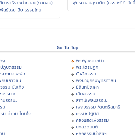
ตีมาราธิราชคำกลอน(ภาคจบ)
พุทธศาสนสุภาษิต (ธรรมะดีดี วันนี้
พันธ์โดย สืบ ธรรมไทย
Go To Top
บุญ
พระพุทธศาสนา
ปฏิบัติธรรม
พระไตรปิฏก
ะจากหลวงพ่อ
หัวข้อธรรม
ะกับเยาวชน
พจนานุกรมพุทธศาสน์
ธรรมะบันเทิง
มิลินทปัญหา
ะบรรยาย
เสียงธรรม
ามธรรมะ
สถานีเพลงธรรมะ
รรมะ
เพลงธรรมะ/ดนตรีสมาธิ
รรม คำคม โดนใจ
ธรรมะปฏิบัติ
ม
คลังแสงแห่งธรรม
บทสวดมนต์
าน
หลักธรรมนำสุขฯ