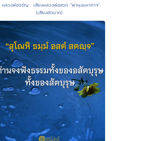
• หลวงพ่อจรัญ : เสียงหลวงพ่อสวด "พาหุงมหากาฯ"
(เสียงชัดมาก)