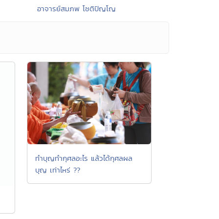
อาจารย์สมภพ โชติปัญโญ
ทำบุญทำกุศลอะไร แล้วได้กุศลผล
บุญ เท่าไหร่ ??