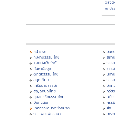
วสวัต
๓ ประ
หน้าแรก
บอก
ทีมงานธรรมะไทย
สถาน
แผนผังเว็บไซต์
ธรรม
ค้นหาข้อมูล
ธรรม
ติดต่อธรรมะไทย
นิทาน
สมุดเยี่ยม
ธรรม
เครือข่ายธรรมะ
บทคว
สัญลักษณ์ไทย
กวีธ
มุมสมาชิกธรรมะไทย
คติธ
Donation
กรร
เทศกาลงานวัดช่วยชาติ
ศีล
การเผยแผ่ศาสนา
บุญท