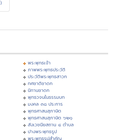
)
พระพุทธเจ้า
ภาพพระพุทธประวัติ
ประวัติพระพุทธสาวก
ทศชาติชาดก
นิทานชาดก
พุทธวจนในธรรมบท
มงคล ๓๘ ประการ
พุทธศาสนสุภาษิต
พุทธศาสนสุภาษิต ๖๒๑
สังเวชนียสถาน ๔ ตำบล
ปางพระพุทธรูป
พระพุทธรูปสำคัญ