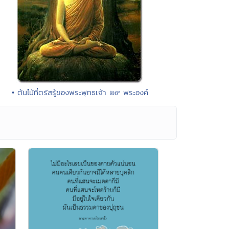
• ต้นไม้ที่ตรัสรู้ของพระพุทธเจ้า ๒๙ พระองค์