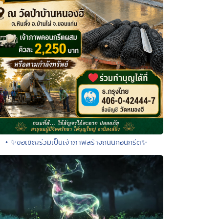
• ✨ขอเชิญร่วมเป็นเจ้าภาพสร้างถนนคอนกรีต✨