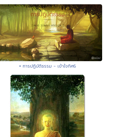
• การปฏิบัติธรรม - เข้าใจทิศ6