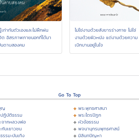
ม่รู้เท่าทันตัวเองและไม่ฝึกฝน
ไม่ใช่งามด้วยสังขารร่างกาย ไม่ใช่
ิต อิสรภาพภายนอกที่ได้มา
งามด้วยผิวหนัง แต่งามด้วยความ
ป็นดาบสองคม
เบิกบานอยู่ในใจ
Go To Top
บุญ
พระพุทธศาสนา
ปฏิบัติธรรม
พระไตรปิฏก
ะจากหลวงพ่อ
หัวข้อธรรม
ะกับเยาวชน
พจนานุกรมพุทธศาสน์
ธรรมะบันเทิง
มิลินทปัญหา