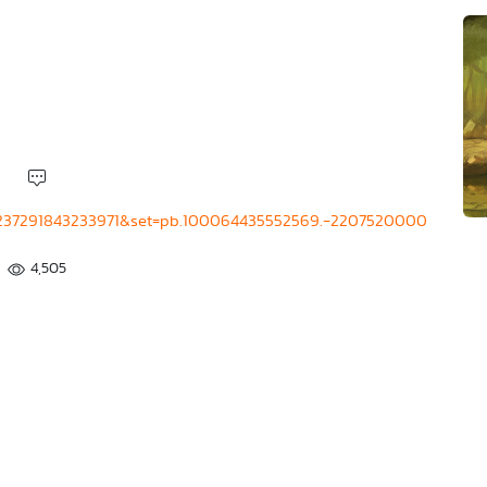
=2237291843233971&set=pb.100064435552569.-2207520000
4,505