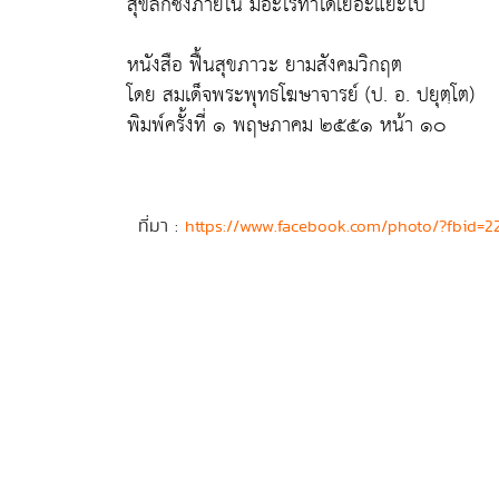
สุขลึกซึ้งภายใน มีอะไรทำได้เยอะแยะไป
หนังสือ ฟื้นสุขภาวะ ยามสังคมวิกฤต
โดย สมเด็จพระพุทธโฆษาจารย์ (ป. อ. ปยุตฺโต)
พิมพ์ครั้งที่ ๑ พฤษภาคม ๒๕๕๑ หน้า ๑๐
ที่มา :
https://www.facebook.com/photo/?fbid