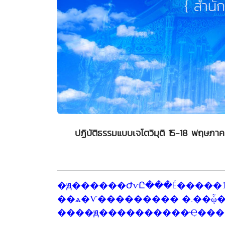
ปฏิบัติธรรมแบบเจโตวิมุติ 15-18 พฤษภา
�ԭ������ԺѵԸ���Ẻ�����ص� 15-18 ����Ҥ� 2558
��ѧ�Ѵ��������� �.��ᾧ�ʹ
����ԭ����������Ҿ���