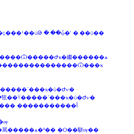
���¹��úԹ �.��ᾧ�ʹ �.��û��
˵���觺ح �źح��������Ѿ�����Ժҡ�繼������ѧ
�ҧ�����ѹ���˵ء�͹�֧���������������Ѿ���ҡ
͡�û�ԺѵԸ������¤����آ㹸�����ʹ���ҡ�û�Ժѵ�
������ມ��㹡��Ÿ�����ʹ���ҡ�û�Ժѵ�
���� �����������آ
�ѹ
�駡�����ѧ�ª�� �Ѻ��駢ѹ��