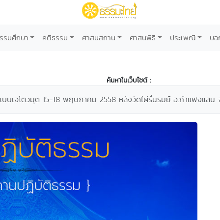
รรมศึกษา
คติธรรม
ศาสนสถาน
ศาสนพิธี
ประเพณี
บอ
ค้นหาในเว็บไซต์ :
มแบบเจโตวิมุติ 15-18 พฤษภาคม 2558 หลังวัดไผ่รื่นรมย์ อ.กำแพงแส