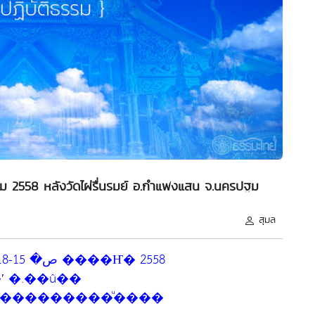
คม 2558 หลังวัดไผ่รื่นรมย์ อ.กำแพงแสน จ.นครปฐม
สุมล
 �.��û��
���������ͧ����