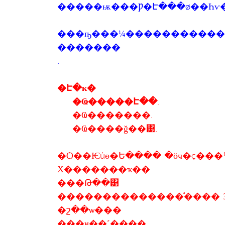
�����ѭ���Ƿ�Է���ø��Һѵ
���ҧ���¼�����������ԺѵԨк���ب�ص
�������
.
�Է�ҡ�
�Ҩ�����Է��.
�Ҩ�������.
�Ҩ����ǧ��͹.
�Ѻ��Ѥúѳ�Ե���� �ӧҹ�ç���
Ӿ�������ҡ��
���Թ��͹
��������������ͧ���� 
�շ��ѡ���
���ҹ��˹����