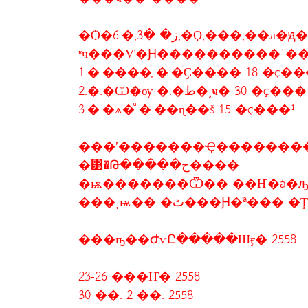
ʶҹ���Ѵ�Ԩ����������¹�
1.�.����֧ �.�Ҫ���� 18 �ç��
2.�.�Ѿ�ѹ �.�ط�¸ҹ� 30 �ç���
3.�.�ѧ�ͧ �.��ɳ��š 15 �ç���¹
���ʹ�������Ҿ�������
�͹�Թ�����ح����
�ѭ�������Ѿ�� ��Ҥ�á�ԡ
���ͺѭ�� �ٹ���Ԩ�ª��
���ҧ��ԺѵԸ�����Шӻ� 2558
23-26 ���Ҥ� 2558
30 ��.-2 ��. 2558