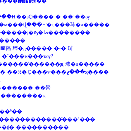
���͹���麹��
���Ҥ��зѺ���� � ��ʻ��ѹ
�м���վ���Ҥ�ç���㺻�д�����
¡�ԡ�ط��������
�䩹 㺻�д����� �-� 㺷
�˹���ҡ���ҡѹ?
��ʹ��½�Ҿ���ѵ���ջ���ҳ����
.
���������ҡ
��ª��
������������ͤ���˹���
��ʧ� ����������