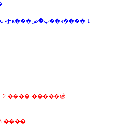
�
��ҹ���� 1
¹ 2 ���� �����硡
3 ����