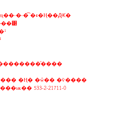
�Ѻ�ز� �3,�.6,�Ǫ,���,��л�ԭ�ҵ��-�-�͡ �ء�Ң��Ԫ�
���͹
�¹
¹
��������ͧ����
��� �Ң� �ŵ�� �ѷ����
� �Ţ���ѭ�� 533-2-21711-0