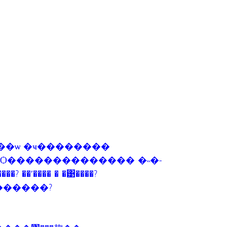
�ҷ��ѡ �ҹ��������
��Ѻ�������������� �˵�-
��ʹ���� � �͹����?
�? ��оط���ʹҤ������?