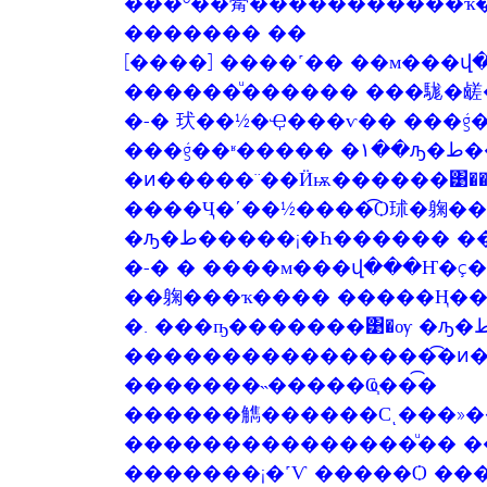
���º��觷�����������ҡ�
������� ��
[����] ����˹�� ��м���վ
������ͧ������ ���駹�鹾
�-� 㺴��½�Ҿ���ѵ�� ���ǵ������
���ǵ��ʶ����� �١��ԡ�ط������
�ͷ�����¨��Ӥѭ������͹���
����Ҷ�ʹ��½����͡Ѻ㺷�躹�� 
�ԡ�ط�����¡�Һ������ �������ͧ������ԭ 㺻�д�����
�-� � ����м���վ���Ҥ�ç
��躹���ҡ���� �����Ң��
�. ���ҧ�������͹�ѹ �ԡ�ط������ ��觷
����������������͡�ͷ
�������˵�����Ҩ֧���͡
������觹������Сͺ���»�
���������������ͧ�� �
�������¡�˹Ѵ �����Ѻ ��