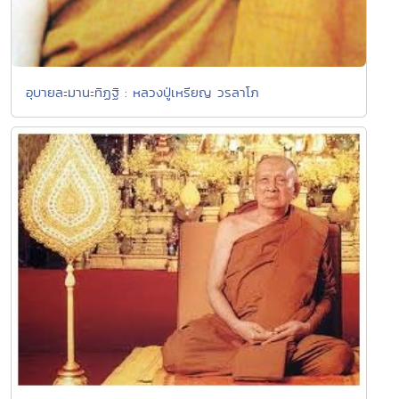
อุบายละมานะทิฏฐิ : หลวงปู่เหรียญ วรลาโภ