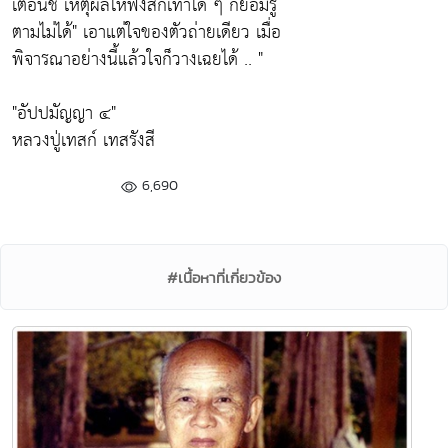
เตือนชี้ เหตุผลให้ฟังสักเท่าใด ๆ ก็ย่อมรู้
ตามไม่ได้"
เอาแต่ใจของตัวถ่ายเดียว เมื่อ
พิจารณาอย่างนี้แล้วใจก็วางเฉยได้ .. "
"อัปปมัญญา ๔"
หลวงปู่เทสก์ เทสรังสี
6,690
#เนื้อหาที่เกี่ยวข้อง