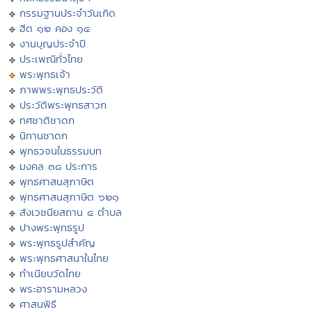
กรรมฐานประจำวันเกิด
ฮีต ๑๒ คอง ๑๔
งานบุญประจำปี
ประเพณีทั่วไทย
พระพุทธเจ้า
ภาพพระพุทธประวัติ
ประวัติพระพุทธสาวก
ทศชาติชาดก
นิทานชาดก
พุทธวจนในธรรมบท
มงคล ๓๘ ประการ
พุทธศาสนสุภาษิต
พุทธศาสนสุภาษิต ๖๒๑
สังเวชนียสถาน ๔ ตำบล
ปางพระพุทธรูป
พระพุทธรูปสำคัญ
พระพุทธศาสนาในไทย
ทำเนียบวัดไทย
พระอารามหลวง
ศาสนพิธี