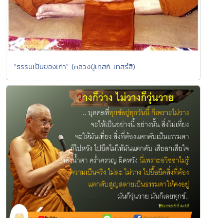
"ธรรมเป็นของเก่า" (หลวงปู่เทสก์ เทสฺรํสี)