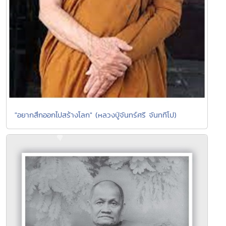
"อยากสึกออกไปสร้างโลก" (หลวงปู่จันทร์ศรี จันททีโป)