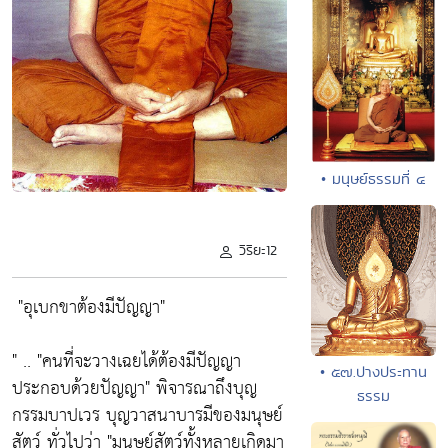
• มนุษย์ธรรมที่ ๔
วิริยะ12
"อุเบกขาต้องมีปัญญา"
" ..
"คนที่จะวางเฉยได้ต้องมีปัญญา
• ๕๗.ปางประทาน
ประกอบด้วยปัญญา"
พิจารณาถึงบุญ
ธรรม
กรรมบาปเวร บุญวาสนาบารมีของมนุษย์
สัตว์ ทั่วไปว่า
"มนุษย์สัตว์ทั้งหลายเกิดมา