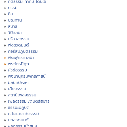
คติธรรม คำคม โดนใจ
กรรม
ศีล
บุญทาน
สมาธิ
วิปัสสนา
ปริวาสกรรม
ฟังสวดมนต์
คอร์สปฏิบัติธรรม
พระพุทธศาสนา
พระไตรปิฏก
หัวข้อธรรม
พจนานุกรมพุทธศาสน์
มิลินทปัญหา
เสียงธรรม
สถานีเพลงธรรมะ
เพลงธรรมะ/ดนตรีสมาธิ
ธรรมะปฏิบัติ
คลังแสงแห่งธรรม
บทสวดมนต์
หลักธรรมนำสุขฯ