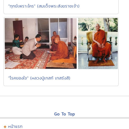
"ทุกข์เพราะใคร" (สมเด็จพระสังฆราชเจ้า)
"โรคของใจ" (หลวงปู่เทสก์ เทสรังสี)
Go To Top
หน้าแรก