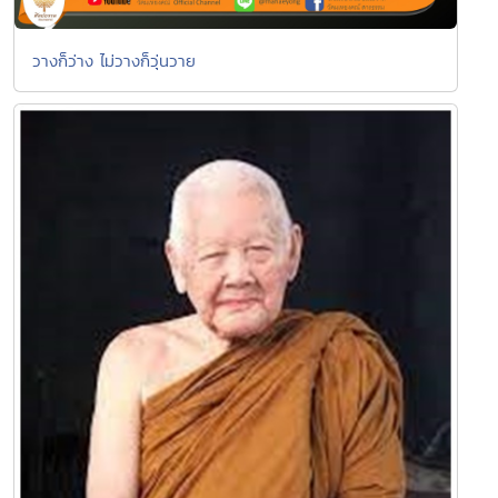
วางก็ว่าง ไม่วางก็วุ่นวาย