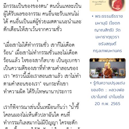
มีกรรมเป็นของของตน"
ตนนั่นแหละเป็น
ผู้ได้รับผลของกรรม คนอื่นจะรับแทนไม่
• พระธรรมธีรราช
ได้ คนอื่นเป็นแต่ผู้ช่วยเมตตาแนะนำและ
มหามุนี (โชดก
ตักเตือนให้เขาเว้นจากความชั่ว
ญาณสิทฺธิ) วัด
มหาธาตุยุวรา
"เมื่อเขาไม่ได้ทำกรรมชั่ว เขาก็ไม่เดือด
ชรังสฤษดิ์
กรุงเทพมหานคร
ร้อน"
เมื่อเขาไม่ทำกรรมชั่วและไม่เดือด
ร้อนแล้ว ใจของเขาก็สบาย เป็นอุเบกขา
เป็นความดีของเขาที่ทำตามคำสอนของ
เรา
"คราวนี้เมื่อเราสอนเขาแล้ว เขาไม่ทำ
ตามคำสอนของเรา"
จนกระทั่งเขา
• รู้ทันความปรุงแต่ง
ของจิต :: หลวงพ่อ
ทำความผิด ได้รับโทษนานาประการ
ปราโมทย์ ปาโมชฺโช
20 ก.พ. 2565
เราก็พิจารณาเช่นนั้นเหมือนกันว่า
"น้ำขี้
โคลนมองไม่เห็นตัวปลาฉันใด คนที่
ทำกรรมกิเลสมากไม่มีปัญญา ใครจะตัก