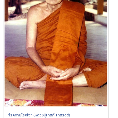
"โรคกายโรคใจ" (หลวงปู่เทสก์ เทสรังสี)