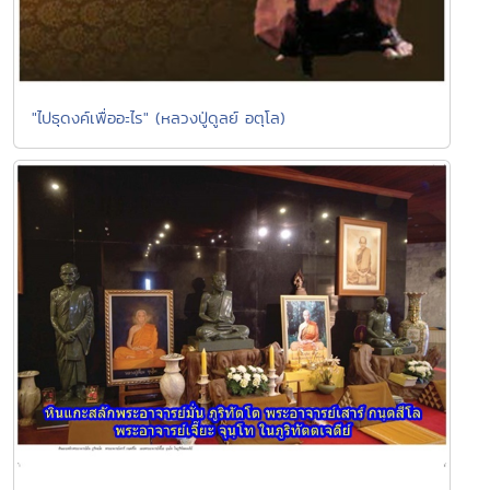
"ไปธุดงค์เพื่ออะไร" (หลวงปู่ดูลย์ อตุโล)