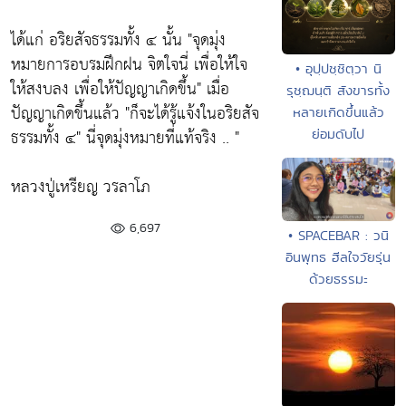
ได้แก่ อริยสัจธรรมทั้ง ๔ นั้น
"จุดมุ่ง
หมายการอบรมฝึกฝน จิตใจนี่ เพื่อให้ใจ
• อุปฺปชฺชิตฺวา นิ
ให้สงบลง เพื่อให้ปัญญาเกิดขึ้น"
เมื่อ
รุชฺฌนฺติ สังขารทั้ง
ปัญญาเกิดขึ้นแล้ว
"ก็จะได้รู้แจ้งในอริยสัจ
หลายเกิดขึ้นแล้ว
ธรรมทั้ง ๔"
นี่จุดมุ่งหมายที่แท้จริง .. "
ย่อมดับไป
หลวงปู่เหรียญ วรลาโภ
6,697
• SPACEBAR : วนิ
อินพุทธ ฮีลใจวัยรุ่น
ด้วยธรรมะ