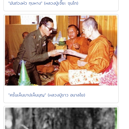
"มันถ่วงหัว ทุบหาง" (หลวงปู่เจี๊ยะ จุนโท)
"ครั้นเห็นบาปเห็นบุญ" (หลวงปู่ขาว อนาลโย)