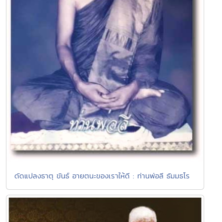
ดัดแปลงธาตุ ขันธ์ อายตนะของเราให้ดี : ท่านพ่อลี ธัมมธโร