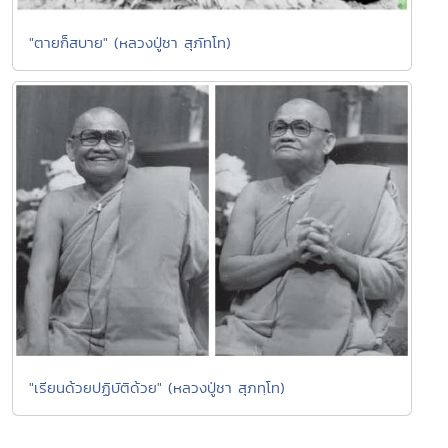
"ตายก็สบาย" (หลวงปู่ชา สุภัทโท)
"เรียนด้วยปฏิบัติด้วย" (หลวงปู่ชา สุภทฺโท)