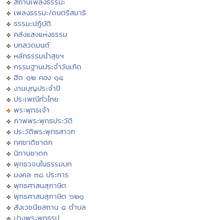
สถานีเพลงธรรมะ
เพลงธรรมะ/ดนตรีสมาธิ
ธรรมะปฏิบัติ
คลังแสงแห่งธรรม
บทสวดมนต์
หลักธรรมนำสุขฯ
กรรมฐานประจำวันเกิด
ฮีต ๑๒ คอง ๑๔
งานบุญประจำปี
ประเพณีทั่วไทย
พระพุทธเจ้า
ภาพพระพุทธประวัติ
ประวัติพระพุทธสาวก
ทศชาติชาดก
นิทานชาดก
พุทธวจนในธรรมบท
มงคล ๓๘ ประการ
พุทธศาสนสุภาษิต
พุทธศาสนสุภาษิต ๖๒๑
สังเวชนียสถาน ๔ ตำบล
ปางพระพุทธรูป