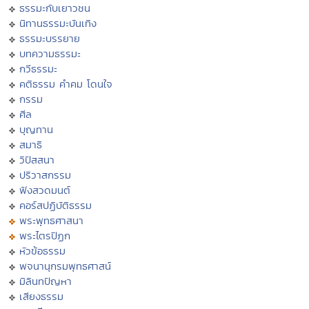
ธรรมะกับเยาวชน
นิทานธรรมะบันเทิง
ธรรมะบรรยาย
บทความธรรมะ
กวีธรรมะ
คติธรรม คำคม โดนใจ
กรรม
ศีล
บุญทาน
สมาธิ
วิปัสสนา
ปริวาสกรรม
ฟังสวดมนต์
คอร์สปฏิบัติธรรม
พระพุทธศาสนา
พระไตรปิฏก
หัวข้อธรรม
พจนานุกรมพุทธศาสน์
มิลินทปัญหา
เสียงธรรม