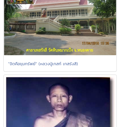
"จิตคือขุมทรัพย์" (หลวงปู่เทสก์ เทสรังสี)