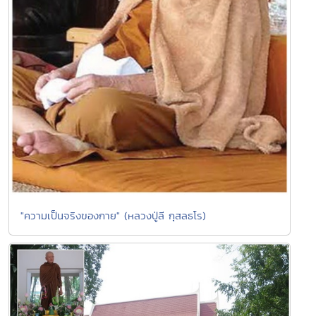
"ความเป็นจริงของกาย" (หลวงปู่ลี กุสลธโร)