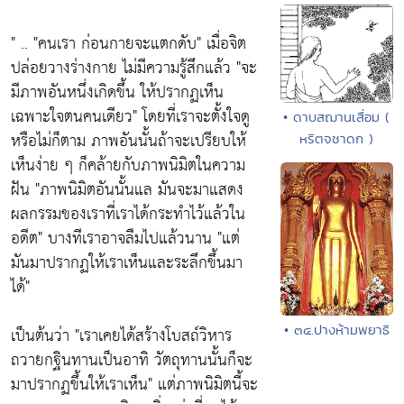
" ..
"คนเรา ก่อนกายจะแตกดับ"
เมื่อจิต
ปล่อยวางร่างกาย ไม่มีความรู้สึกแล้ว
"จะ
มีภาพอันหนึ่งเกิดขึ้น ให้ปรากฏเห็น
เฉพาะใจตนคนเดียว"
โดยที่เราจะตั้งใจดู
• ดาบสฌานเสื่อม (
หรือไม่ก็ตาม ภาพอันนั้นถ้าจะเปรียบให้
หริตจชาดก )
เห็นง่าย ๆ ก็คล้ายกับภาพนิมิตในความ
ฝัน
"ภาพนิมิตอันนั้นแล มันจะมาแสดง
ผลกรรมของเราที่เราได้กระทำไว้แล้วใน
อดีต"
บางทีเราอาจลืมไปแล้วนาน
"แต่
มันมาปรากฏให้เราเห็นและระลึกขึ้นมา
ได้"
• ๓๔.ปางห้ามพยาธิ
เป็นต้นว่า
"เราเคยได้สร้างโบสถ์วิหาร
ถวายกฐินทานเป็นอาทิ วัตถุทานนั้นก็จะ
มาปรากฏขึ้นให้เราเห็น"
แต่ภาพนิมิตนี้จะ