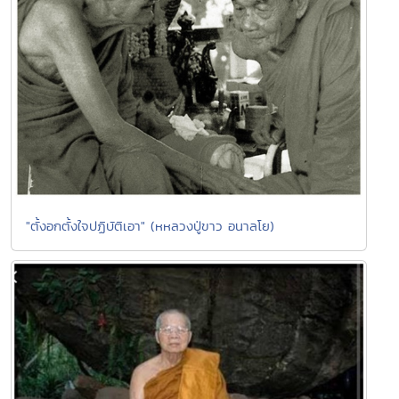
"ตั้งอกตั้งใจปฏิบัติเอา" (หหลวงปู่ขาว อนาลโย)