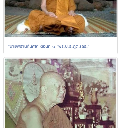
"นายพรานคืนศีล" ตอนที่ ๑ "พระชะระภูตะเถระ"