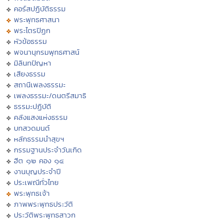
คอร์สปฏิบัติธรรม
พระพุทธศาสนา
พระไตรปิฏก
หัวข้อธรรม
พจนานุกรมพุทธศาสน์
มิลินทปัญหา
เสียงธรรม
สถานีเพลงธรรมะ
เพลงธรรมะ/ดนตรีสมาธิ
ธรรมะปฏิบัติ
คลังแสงแห่งธรรม
บทสวดมนต์
หลักธรรมนำสุขฯ
กรรมฐานประจำวันเกิด
ฮีต ๑๒ คอง ๑๔
งานบุญประจำปี
ประเพณีทั่วไทย
พระพุทธเจ้า
ภาพพระพุทธประวัติ
ประวัติพระพุทธสาวก