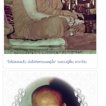
"ใจไม่สงบแล้ว มันไปก่อกรรมอยู่งั้น" (หลวงปู่ฝั้น อาจาโร)