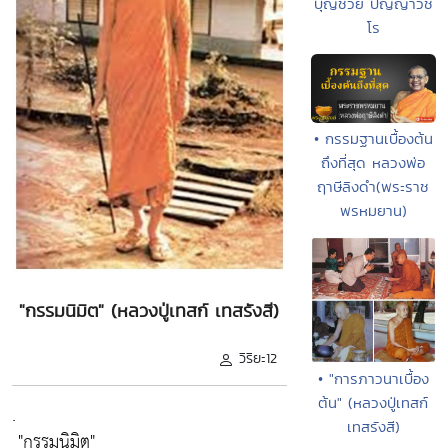
บุญช่วย ปัญญาวชิ
โร
• กรรมฐานเบื้องต้น
ถึงที่สุด หลวงพ่อ
ฤาษีลิงดำ(พระราช
พรหมยาน)
"กรรมนิมิต" (หลวงปู่เทสก์ เทสรังสี)
วิริยะ12
• "การภาวนาเบื้อง
ต้น" (หลวงปู่เทสก์
.
เทสรังสี)
"กรรมนิมิต"