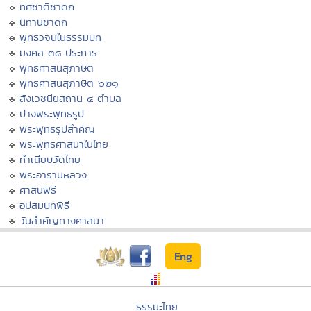
ทศชาติชาดก
นิทานชาดก
พุทธวจนในธรรมบท
มงคล ๓๘ ประการ
พุทธศาสนสุภาษิต
พุทธศาสนสุภาษิต ๖๒๑
สังเวชนียสถาน ๔ ตำบล
ปางพระพุทธรูป
พระพุทธรูปสำคัญ
พระพุทธศาสนาในไทย
ทำเนียบวัดไทย
พระอารามหลวง
ศาสนพิธี
อุปสมบทพิธี
วันสำคัญทางศาสนา
Eng
ธรรมะไทย