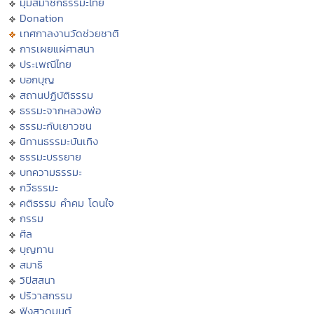
มุมสมาชิกธรรมะไทย
Donation
เทศกาลงานวัดช่วยชาติ
การเผยแผ่ศาสนา
ประเพณีไทย
บอกบุญ
สถานปฏิบัติธรรม
ธรรมะจากหลวงพ่อ
ธรรมะกับเยาวชน
นิทานธรรมะบันเทิง
ธรรมะบรรยาย
บทความธรรมะ
กวีธรรมะ
คติธรรม คำคม โดนใจ
กรรม
ศีล
บุญทาน
สมาธิ
วิปัสสนา
ปริวาสกรรม
ฟังสวดมนต์