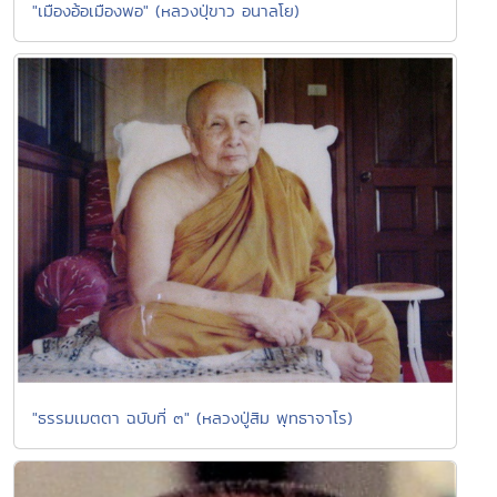
"เมืองอ้อเมืองพอ" (หลวงปุ่ขาว อนาลโย)
"ธรรมเมตตา ฉบับที่ ๓" (หลวงปู่สิม พุทธาจาโร)