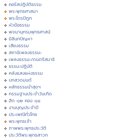
คอร์สปฏิบัติธรรม
พระพุทธศาสนา
พระไตรปิฏก
หัวข้อธรรม
พจนานุกรมพุทธศาสน์
มิลินทปัญหา
เสียงธรรม
สถานีเพลงธรรมะ
เพลงธรรมะ/ดนตรีสมาธิ
ธรรมะปฏิบัติ
คลังแสงแห่งธรรม
บทสวดมนต์
หลักธรรมนำสุขฯ
กรรมฐานประจำวันเกิด
ฮีต ๑๒ คอง ๑๔
งานบุญประจำปี
ประเพณีทั่วไทย
พระพุทธเจ้า
ภาพพระพุทธประวัติ
ประวัติพระพุทธสาวก