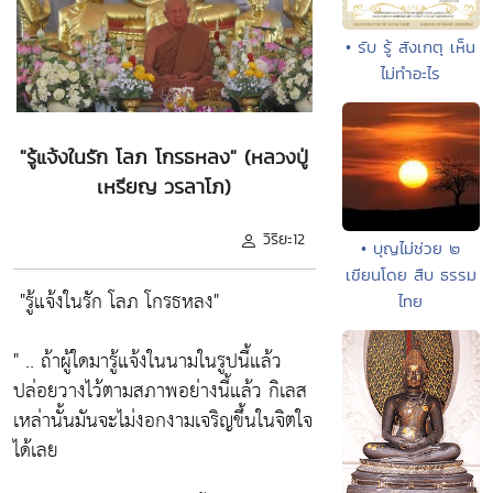
• รับ รู้ สังเกตุ เห็น
ไม่ทำอะไร
"รู้แจ้งในรัก โลภ โกรธหลง" (หลวงปู่
เหรียญ วรลาโภ)
วิริยะ12
• บุญไม่ช่วย ๒
เขียนโดย สืบ ธรรม
"รู้แจ้งในรัก โลภ โกรธหลง"
ไทย
" .. ถ้าผู้ใดมารู้แจ้งในนามในรูปนี้แล้ว
ปล่อยวางไว้ตามสภาพอย่างนี้แล้ว กิเลส
เหล่านั้นมันจะไม่งอกงามเจริญขึ้นในจิตใจ
ได้เลย