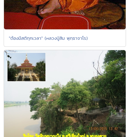
"ต้องมีสติทุกเวลา" (หลวงปู่สิม พุทฺธาจาโร)