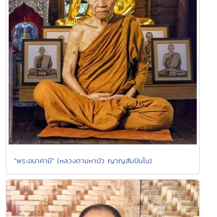
"พระอนาคามี" (หลวงตามหาบัว ญาญสัมปันโน)