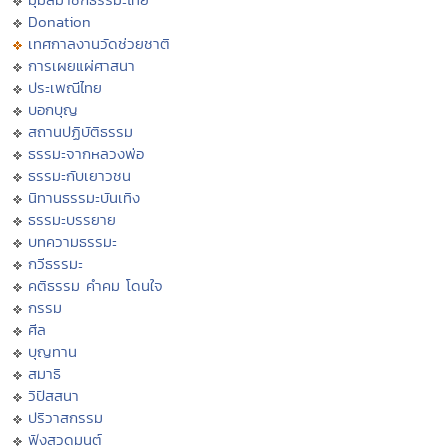
Donation
เทศกาลงานวัดช่วยชาติ
การเผยแผ่ศาสนา
ประเพณีไทย
บอกบุญ
สถานปฏิบัติธรรม
ธรรมะจากหลวงพ่อ
ธรรมะกับเยาวชน
นิทานธรรมะบันเทิง
ธรรมะบรรยาย
บทความธรรมะ
กวีธรรมะ
คติธรรม คำคม โดนใจ
กรรม
ศีล
บุญทาน
สมาธิ
วิปัสสนา
ปริวาสกรรม
ฟังสวดมนต์