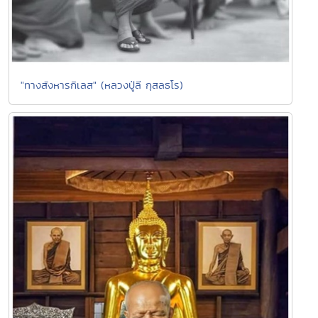
"ทางสังหารกิเลส" (หลวงปู่ลี กุสลธโร)