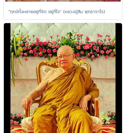
"ทุกข์ทั้งหลายอยู่ที่จิต อยู่ที่ใจ" (หลวงปู่สิม พุทฺธาจาโร)