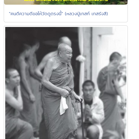
"คนดีความดีขอให้วัดดูตรงนี้" (หลวงปู่เทสก์ เทสรังสี)