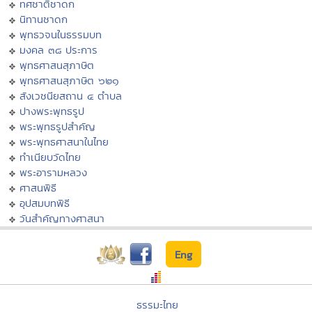
ทศชาติชาดก
นิทานชาดก
พุทธวจนในธรรมบท
มงคล ๓๘ ประการ
พุทธศาสนสุภาษิต
พุทธศาสนสุภาษิต ๖๒๑
สังเวชนียสถาน ๔ ตำบล
ปางพระพุทธรูป
พระพุทธรูปสำคัญ
พระพุทธศาสนาในไทย
ทำเนียบวัดไทย
พระอารามหลวง
ศาสนพิธี
อุปสมบทพิธี
วันสำคัญทางศาสนา
Eng
ธรรมะไทย