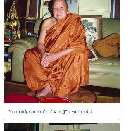
"ภาวนาได้ทุกลมหายใจ" (หลวงปู่สิม พุทธาจาโร)