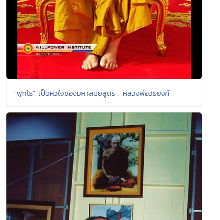
"พุทโธ" เป็นหัวใจของมหาสมัยสูตร : หลวงพ่อวิริยังค์