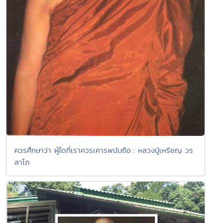
ควรศึกษาว่า ผู้ใดที่เราควรเคารพนับถือ : หลวงปู่เหรียญ วร
ลาโภ