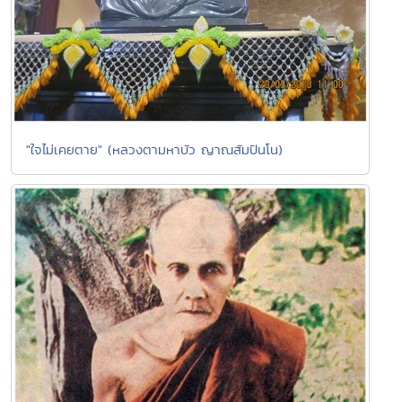
"ใจไม่เคยตาย" (หลวงตามหาบัว ญาณสัมปันโน)