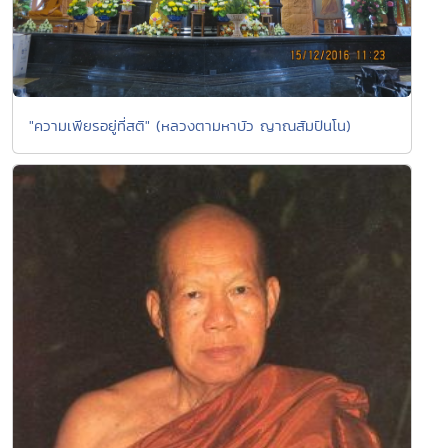
"ความเพียรอยู่ที่สติ" (หลวงตามหาบัว ญาณสัมปันโน)