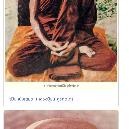
"เป็นหนึ่งเสมอ" (หลวงปู่มั่น ภูริทัตโต)