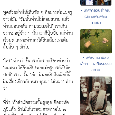
• เทศกาลวันสำคัญ
พูดตัวอย่างให้เห็นชัด ๆ ก็อย่างพ่อแม่ครู
ในทางพระพุทธ
จารย์มั่น
"วันนั้นท่านไม่ค่อยสบาย แล้ว
ศาสนา
ท่านนอนหลับ ท่านละเมอไป"
เราเดิน
จงกรมอยู่ข้าง ๆ นั่น เราก็ปุ๊บปั๊บ แต่ท่าน
เร็วนะ เพราะท่านคงได้ยินเสียงเราเดิน
ฉั๊บฉั๊บ ๆ เข้าไป
• เพลง ความสุข
"ใคร"
ท่านว่างั้น เราก็กราบเรียนท่านว่า
เล็กๆ - เสถียรธรรม
"ผมมหา ได้ยินเสียงพ่อแม่ครูจารย์ดังผิด
สถาน
ปกติ"
เราว่างั้น
"อ๋อ! ฝันละสิ ฝันเมื่อกี้นี้
ฝันเรื่องเกี่ยวกับหมา ดุหมา ไล่หมา"
ท่าน
ว่า
ที่ว่า
"ถ้าสำเร็จธรรมขั้นสูงสุด คืออรหัต
ภูมิแล้ว ถ้าไม่ได้บวชจะตายภายใน ๗