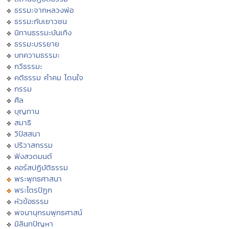
ธรรมะจากหลวงพ่อ
ธรรมะกับเยาวชน
นิทานธรรมะบันเทิง
ธรรมะบรรยาย
บทความธรรมะ
กวีธรรมะ
คติธรรม คำคม โดนใจ
กรรม
ศีล
บุญทาน
สมาธิ
วิปัสสนา
ปริวาสกรรม
ฟังสวดมนต์
คอร์สปฏิบัติธรรม
พระพุทธศาสนา
พระไตรปิฏก
หัวข้อธรรม
พจนานุกรมพุทธศาสน์
มิลินทปัญหา