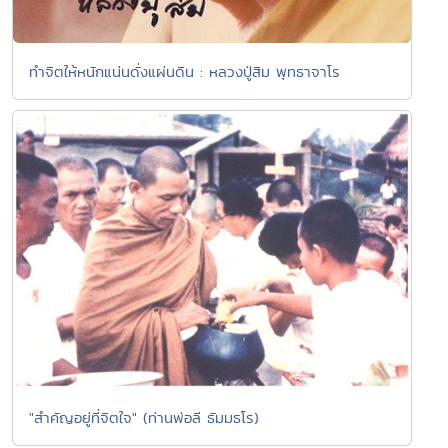
ทำจิตให้หนักแน่นดั่งแผ่นดิน : หลวงปู่สิม พุทธาจาโร
"สำคัญอยู่ที่จิตใจ" (ท่านพ่อลี ธัมมธโร)