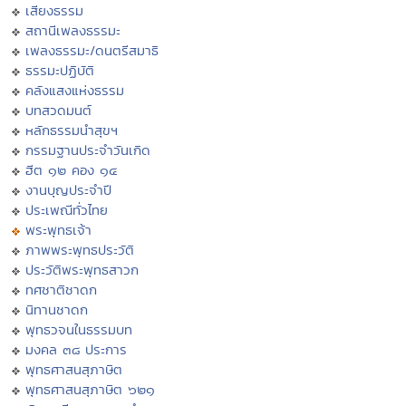
เสียงธรรม
สถานีเพลงธรรมะ
เพลงธรรมะ/ดนตรีสมาธิ
ธรรมะปฏิบัติ
คลังแสงแห่งธรรม
บทสวดมนต์
หลักธรรมนำสุขฯ
กรรมฐานประจำวันเกิด
ฮีต ๑๒ คอง ๑๔
งานบุญประจำปี
ประเพณีทั่วไทย
พระพุทธเจ้า
ภาพพระพุทธประวัติ
ประวัติพระพุทธสาวก
ทศชาติชาดก
นิทานชาดก
พุทธวจนในธรรมบท
มงคล ๓๘ ประการ
พุทธศาสนสุภาษิต
พุทธศาสนสุภาษิต ๖๒๑