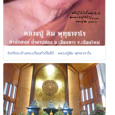
จิตที่กระด้างกระเดื่องทำดีไม่ได้ : หลวงปู่สิม พุทธาจาโร