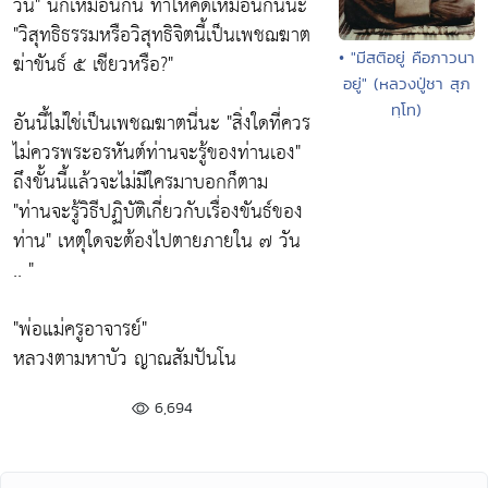
วัน
" นี้ก็เหมือนกัน ทำให้คิดเหมือนกันนะ
"วิสุทธิธรรมหรือวิสุทธิจิตนี้เป็นเพชฌฆาต
• "มีสติอยู่ คือภาวนา
ฆ่าขันธ์ ๕ เชียวหรือ?
"
อยู่" (หลวงปู่ชา สุภ
ทฺโท)
อันนี้ไม่ใช่เป็นเพชฌฆาตนี่นะ
"สิ่งใดที่ควร
ไม่ควรพระอรหันต์ท่านจะรู้ของท่านเอง"
ถึงขั้นนี้แล้วจะไม่มีใครมาบอกก็ตาม
"ท่านจะรู้วิธีปฏิบัติเกี่ยวกับเรื่องขันธ์ของ
ท่าน"
เหตุใดจะต้องไปตายภายใน ๗ วัน
.. "
"พ่อแม่ครูอาจารย์"
หลวงตามหาบัว ญาณสัมปันโน
6,694