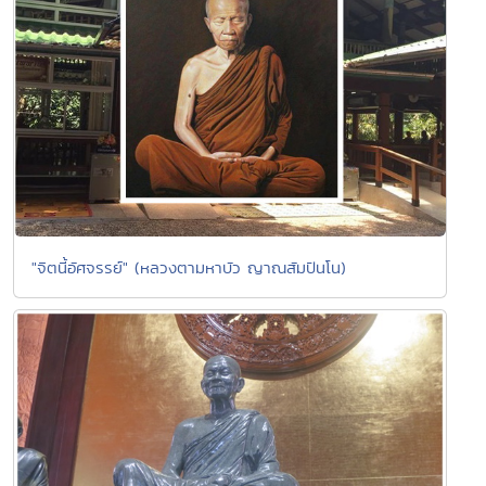
"จิตนี้อัศจรรย์" (หลวงตามหาบัว ญาณสัมปันโน)