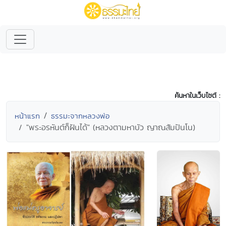
ค้นหาในเว็บไซต์ :
หน้าแรก
ธรรมะจากหลวงพ่อ
"พระอรหันต์ก็ฝันได้" (หลวงตามหาบัว ญาณสัมปันโน)