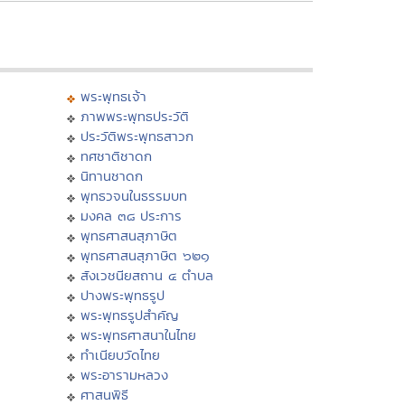
พระพุทธเจ้า
ภาพพระพุทธประวัติ
ประวัติพระพุทธสาวก
ทศชาติชาดก
นิทานชาดก
พุทธวจนในธรรมบท
มงคล ๓๘ ประการ
พุทธศาสนสุภาษิต
พุทธศาสนสุภาษิต ๖๒๑
สังเวชนียสถาน ๔ ตำบล
ปางพระพุทธรูป
พระพุทธรูปสำคัญ
พระพุทธศาสนาในไทย
ทำเนียบวัดไทย
พระอารามหลวง
ศาสนพิธี