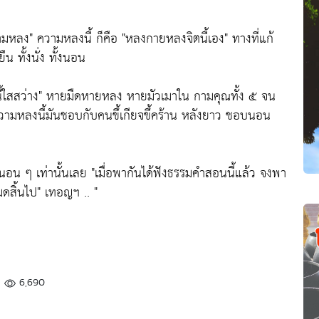
วามหลง"
ความหลงนี้ ก็คือ
"หลงกายหลงจิตนี้เอง"
ทางที่แก้
ืน ทั้งนั่ง ทั้งนอน
ี้ใสสว่าง"
หายมืดหายหลง หายมัวเมาใน กามคุณทั้ง ๕ จน
วามหลงนี้มันชอบกับคนขึ้เกียจขึ้คร้าน หลังยาว ชอบนอน
็นอน ๆ เท่านั้นเลย
"เมื่อพากันได้ฟังธรรมคำสอนนี้แล้ว จงพา
ดสิ้นไป"
เทอญฯ .. "
6,690