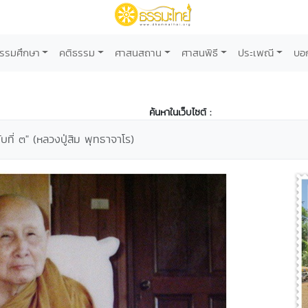
รรมศึกษา
คติธรรม
ศาสนสถาน
ศาสนพิธี
ประเพณี
บอ
ค้นหาในเว็บไซต์ :
ที่ ๓" (หลวงปู่สิม พุทธาจาโร)