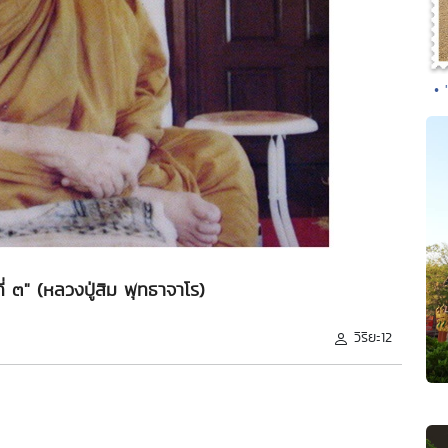
•
่ ๓" (หลวงปู่สิม พุทธาจาโร)
วิริยะ12