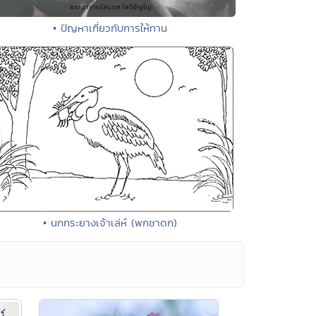
• ปัญหาเกี่ยวกับการให้ทาน
• นกกระยางเจ้าเล่ห์ (พกชาดก)