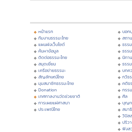
หน้าแรก
บอก
ทีมงานธรรมะไทย
สถาน
แผนผังเว็บไซต์
ธรรม
ค้นหาข้อมูล
ธรรม
ติดต่อธรรมะไทย
นิทาน
สมุดเยี่ยม
ธรรม
เครือข่ายธรรมะ
บทคว
สัญลักษณ์ไทย
กวีธ
มุมสมาชิกธรรมะไทย
คติธ
Donation
กรร
เทศกาลงานวัดช่วยชาติ
ศีล
การเผยแผ่ศาสนา
บุญท
ประเพณีไทย
สมาธิ
วิปัส
ปริว
ฟังส