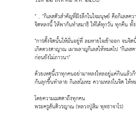
วันที่ ๒๒ สิงหาคม พ.ศ. ๒๕๐๖
" ..
"กิเลสตัวสำคัญที่ฝังลึกในใจมนุษย์ คือกิเลสค
จิตหลงนี้ ให้พากันทำสมาธิ ให้ได้ทุกวัน ทุกคืน ทั้งย
"การตั้งจิตนั้นให้มั่นอยู่ที่ ลมหายใจเข้าออก จนจิตน
เกิดดวงตาญาณ เผาผลาญกิเลสให้หมดไป
"กิเลสค
ก่อนยังไม่ภาวนา"
ด้วยเหตุนี้เราทุกคนอย่ามาหลงใหลอยู่แค่กินแล้วก
กันลุกขึ้นทำลาย กิเลสโมหะ ความหลงในจิต ให้หม
โดยความเมตตาถึงทุกคน
พระครูสันติวรญาณ (หลวงปู่สิม พุทธาจาโร)