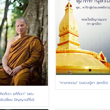
"ภาษาธรรม" (หลวงปู่ชา สุภทฺโท)
เกิดที่เรา แก้ที่เรา" (พระ
ย์เปลี่ยน ปัญญาปทีโป)