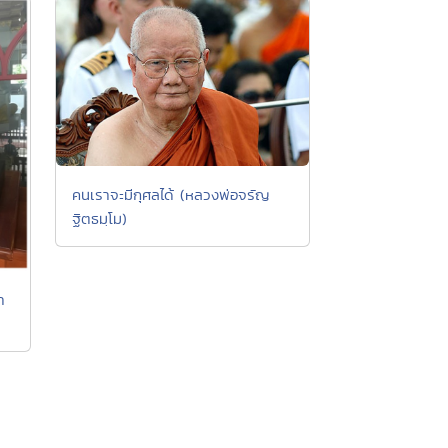
คนเราจะมีกุศลได้ (หลวงพ่อจรัญ
ฐิตธมฺโม)
า