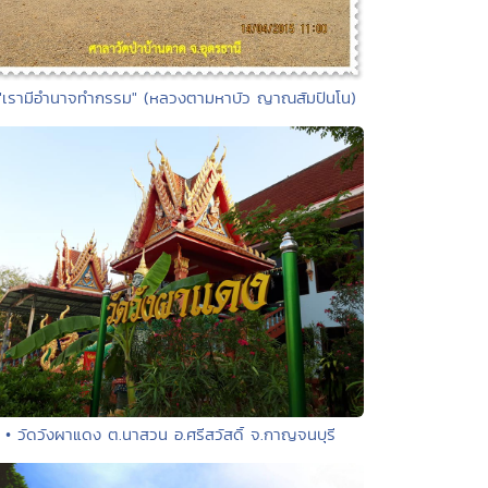
 "เรามีอำนาจทำกรรม" (หลวงตามหาบัว ญาณสัมปันโน)
• วัดวังผาแดง ต.นาสวน อ.ศรีสวัสดิ์ จ.กาญจนบุรี