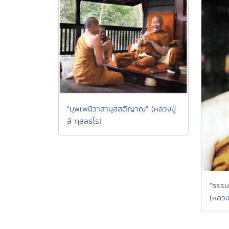
"บุพเพนิวาสานุสสติญาณ" (หลวงปู่
ลี กุสลธโร)
"ธรรม
(หลวง