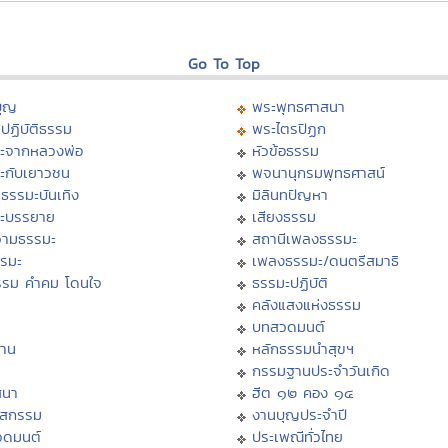
Go To Top
บุญ
พระพุทธศาสนา
ปฏิบัติธรรม
พระไตรปิฏก
ะจากหลวงพ่อ
หัวข้อธรรม
ะกับเยาวชน
พจนานุกรมพุทธศาสน์
ธรรมะบันเทิง
มิลินทปัญหา
ะบรรยาย
เสียงธรรม
ามธรรมะ
สถานีเพลงธรรมะ
รรมะ
เพลงธรรมะ/ดนตรีสมาธิ
รรม คำคม โดนใจ
ธรรมะปฏิบัติ
ม
คลังแสงแห่งธรรม
บทสวดมนต์
าน
หลักธรรมนำสุขฯ
กรรมฐานประจำวันเกิด
สนา
ฮีต ๑๒ คอง ๑๔
าสกรรม
งานบุญประจำปี
วดมนต์
ประเพณีทั่วไทย