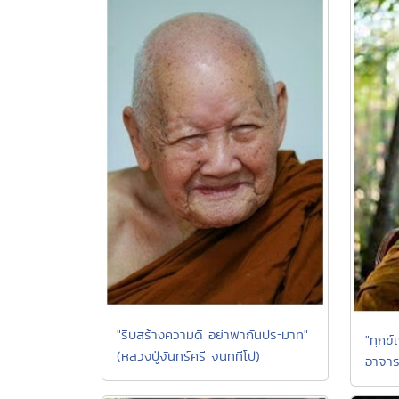
"รีบสร้างความดี อย่าพากันประมาท"
"ทุกข์
(หลวงปู่จันทร์ศรี จนฺททีโป)
อาจาร