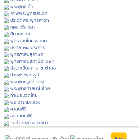
พระพุทธเจ้า
ภาพพระพุทธประวัติ
ประวัติพระพุทธสาวก
ทศชาติชาดก
นิทานชาดก
พุทธวจนในธรรมบท
มงคล ๓๘ ประการ
พุทธศาสนสุภาษิต
พุทธศาสนสุภาษิต ๖๒๑
สังเวชนียสถาน ๔ ตำบล
ปางพระพุทธรูป
พระพุทธรูปสำคัญ
พระพุทธศาสนาในไทย
ทำเนียบวัดไทย
พระอารามหลวง
ศาสนพิธี
อุปสมบทพิธี
วันสำคัญทางศาสนา
Eng