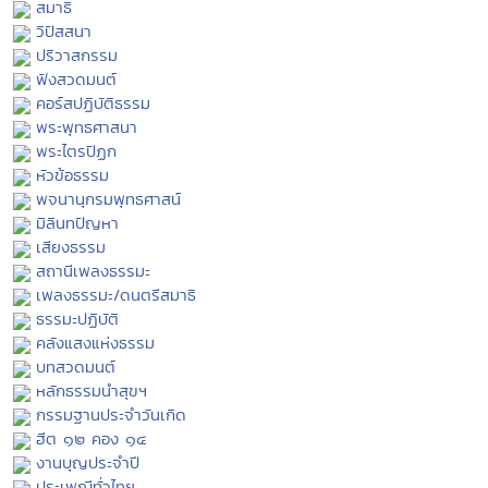
สมาธิ
วิปัสสนา
ปริวาสกรรม
ฟังสวดมนต์
คอร์สปฏิบัติธรรม
พระพุทธศาสนา
พระไตรปิฏก
หัวข้อธรรม
พจนานุกรมพุทธศาสน์
มิลินทปัญหา
เสียงธรรม
สถานีเพลงธรรมะ
เพลงธรรมะ/ดนตรีสมาธิ
ธรรมะปฏิบัติ
คลังแสงแห่งธรรม
บทสวดมนต์
หลักธรรมนำสุขฯ
กรรมฐานประจำวันเกิด
ฮีต ๑๒ คอง ๑๔
งานบุญประจำปี
ประเพณีทั่วไทย