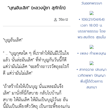
วันออกพรรษา
"บุญอันเลิศ" (หลวงปู่ชา สุภัทโท)
• 106(21/04/64)
วิริยะ12
เวลา 18.00 น.
บรรยายธรรม โดย
พระสมจิตร สุธมฺโม
"บุญอันเลิศ"
" ..
"บุญกุศลใด ๆ ที่เราทำให้มันมีไว้ในใจ
• เพลง กำแพงบุญ
แล้ว นั่นล่ะมันเลิศ"
ที่ทำบุญกันวันนี้ก็ดี
แต่ว่ามันไม่เลิศ
"จะสร้างถาวรวัตถุอะไรก็
• สากจฺฉาย ปญฺญา
ดี แต่ว่ามันไม่เลิศ"
เวทิตพฺพา ปัญญา
พึงรู้ได้ด้วยการ
"ถ้าสร้างใจให้เป็นบุญ นั่นแหละมันจึง
สนทนา
เลิศ"
มานั่งที่นี่ก็สบาย กลับไปบ้านก็
สบาย ให้มันเลิศ ให้มันเป็นบุญไว้นะ อัน
นี้มันเป็นเพียงตัววัตถุ เป็นกระพี้ของแก่น