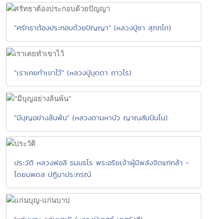
"ศรัทธาต้องประกอบด้วยปัญญา" (หลวงปู่ชา สุภทฺโท)
"เราเคยทำเขาไว้" (หลวงปู่บุดดา ถาวโร)
"มีบุญอย่างล้นพ้น" (หลวงตามหาบัว ญาณสัมปันโน)
ประวัติ หลวงพ่อลี ธมฺมธโร พระอริยเจ้าผู้มีพลังจิตแก่กล้า -
โดยนพดล ปฏิมาประกรณ์