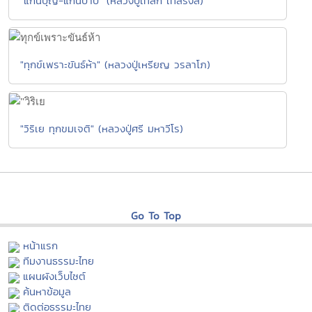
"แก่นบุญ-แก่นบาป" (หลวงปู่เทสก์ เทสรังสี)
"ทุกข์เพราะขันธ์ห้า" (หลวงปู่เหรียญ วรลาโภ)
"วิริเย ทุกขมเจติ" (หลวงปู่ศรี มหาวีโร)
Go To Top
หน้าแรก
ทีมงานธรรมะไทย
แผนผังเว็บไซต์
ค้นหาข้อมูล
ติดต่อธรรมะไทย