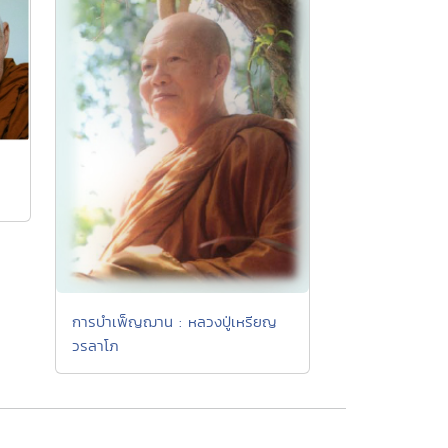
การบำเพ็ญฌาน : หลวงปู่เหรียญ
วรลาโภ