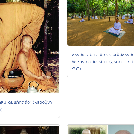
ธรรมชาติมีความเกิดดับเป็นธรรม
พระครูเกษมธรรมทัต(สุรศักดิ์ เขม
รังสี)
ก้ลม ดมแก้คิดถึง" (หลวงปู่ชา
ท)