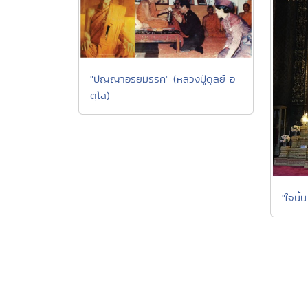
"ปัญญาอริยมรรค" (หลวงปู่ดูลย์ อ
ตุโล)
"ใจนั้