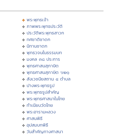
พระพุทธเจ้า
ภาพพระพุทธประวัติ
ประวัติพระพุทธสาวก
ทศชาติชาดก
นิทานชาดก
พุทธวจนในธรรมบท
มงคล ๓๘ ประการ
พุทธศาสนสุภาษิต
พุทธศาสนสุภาษิต ๖๒๑
สังเวชนียสถาน ๔ ตำบล
ปางพระพุทธรูป
พระพุทธรูปสำคัญ
พระพุทธศาสนาในไทย
ทำเนียบวัดไทย
พระอารามหลวง
ศาสนพิธี
อุปสมบทพิธี
วันสำคัญทางศาสนา