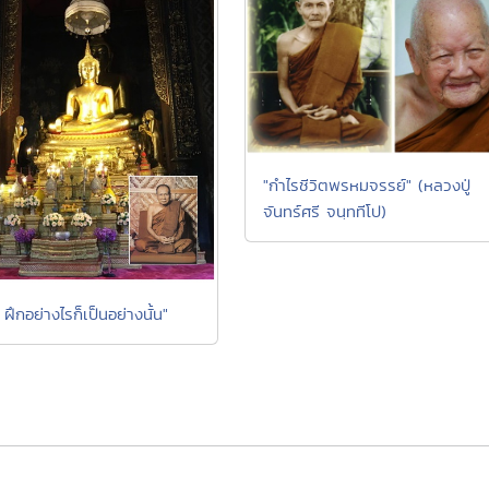
"กำไรชีวิตพรหมจรรย์" (หลวงปู่
จันทร์ศรี จนฺททีโป)
น ฝึกอย่างไรก็เป็นอย่างนั้น"