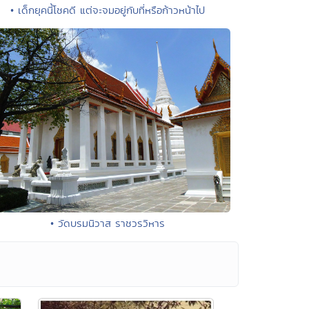
• เด็กยุคนี้โชคดี แต่จะจมอยู่กับที่หรือก้าวหน้าไป
• วัดบรมนิวาส ราชวรวิหาร