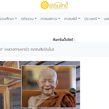
รรมศึกษา
คติธรรม
ศาสนสถาน
ศาสนพิธี
ประเพณี
บอ
ค้นหาในเว็บไซต์ :
งใจ" (หลวงตามหาบัว ญาณสัมปันโน)