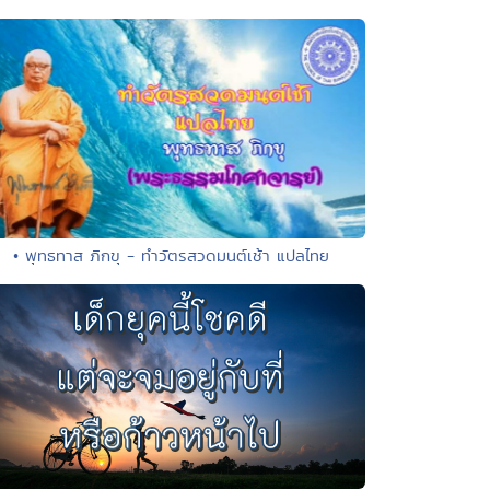
• พุทธทาส ภิกขุ - ทำวัตรสวดมนต์เช้า แปลไทย