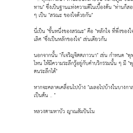
ทาน"
ซึ่งเป็นฐานแห่งความดีในเบื้องต้น
"ท่านก็สอน
ๆ เป็น
"สรณะ ของใจด้วยกัน"
นี่เป็น
"ขั้นหนึ่งของสรณะ"
คือ
"หลักใจ ที่พึ่งของใ
เลิศ
"ซึ่งเป็นหลักของใจ"
เช่นเดียวกัน
นอกจากนั้น
"ก็เจริญจิตตภาวนา"
เช่น กำหนด
"พุ
ไหน ให้มีความระลึกรู้อยู่กับคำบริกรรมนั้น ๆ มี
"พ
ตนระลึกได้"
หากจะคลาดเคลื่อนไปบ้าง
"เผลอไปบ้างในบางกา
เป็นต้น .. "
หลวงตามหาบัว ญาณสัมปันโน