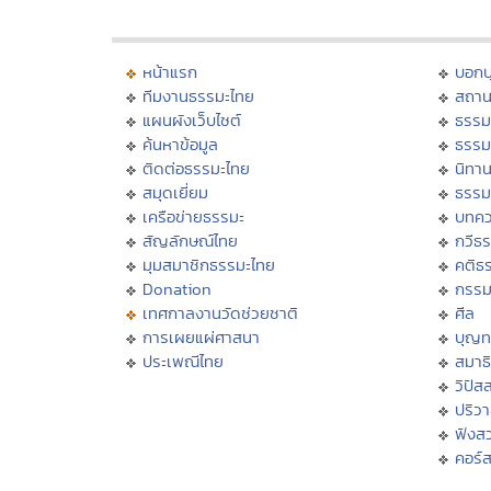
หน้าแรก
บอก
ทีมงานธรรมะไทย
สถาน
แผนผังเว็บไซต์
ธรรม
ค้นหาข้อมูล
ธรรม
ติดต่อธรรมะไทย
นิทาน
สมุดเยี่ยม
ธรรม
เครือข่ายธรรมะ
บทคว
สัญลักษณ์ไทย
กวีธ
มุมสมาชิกธรรมะไทย
คติธ
Donation
กรร
เทศกาลงานวัดช่วยชาติ
ศีล
การเผยแผ่ศาสนา
บุญท
ประเพณีไทย
สมาธิ
วิปัส
ปริว
ฟังส
คอร์ส