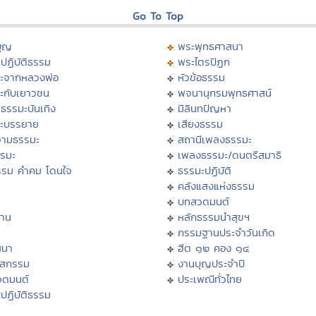
Go To Top
บุญ
พระพุทธศาสนา
ปฏิบัติธรรม
พระไตรปิฏก
ะจากหลวงพ่อ
หัวข้อธรรม
ะกับเยาวชน
พจนานุกรมพุทธศาสน์
ธรรมะบันเทิง
มิลินทปัญหา
ะบรรยาย
เสียงธรรม
ามธรรมะ
สถานีเพลงธรรมะ
รรมะ
เพลงธรรมะ/ดนตรีสมาธิ
รรม คำคม โดนใจ
ธรรมะปฏิบัติ
ม
คลังแสงแห่งธรรม
บทสวดมนต์
าน
หลักธรรมนำสุขฯ
กรรมฐานประจำวันเกิด
สนา
ฮีต ๑๒ คอง ๑๔
าสกรรม
งานบุญประจำปี
วดมนต์
ประเพณีทั่วไทย
ปฏิบัติธรรม