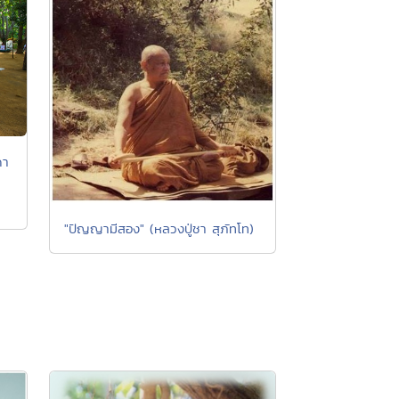
ดา
"ปัญญามีสอง" (หลวงปู่ชา สุภัทโท)