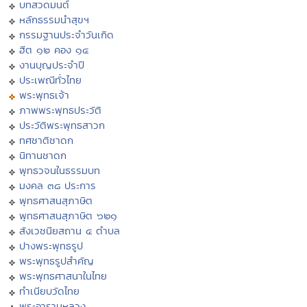
บทสวดมนต์
หลักธรรมนำสุขฯ
กรรมฐานประจำวันเกิด
ฮีต ๑๒ คอง ๑๔
งานบุญประจำปี
ประเพณีทั่วไทย
พระพุทธเจ้า
ภาพพระพุทธประวัติ
ประวัติพระพุทธสาวก
ทศชาติชาดก
นิทานชาดก
พุทธวจนในธรรมบท
มงคล ๓๘ ประการ
พุทธศาสนสุภาษิต
พุทธศาสนสุภาษิต ๖๒๑
สังเวชนียสถาน ๔ ตำบล
ปางพระพุทธรูป
พระพุทธรูปสำคัญ
พระพุทธศาสนาในไทย
ทำเนียบวัดไทย
พระอารามหลวง