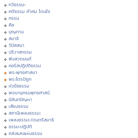
กวีธรรมะ
คติธรรม คำคม โดนใจ
กรรม
ศีล
บุญทาน
สมาธิ
วิปัสสนา
ปริวาสกรรม
ฟังสวดมนต์
คอร์สปฏิบัติธรรม
พระพุทธศาสนา
พระไตรปิฏก
หัวข้อธรรม
พจนานุกรมพุทธศาสน์
มิลินทปัญหา
เสียงธรรม
สถานีเพลงธรรมะ
เพลงธรรมะ/ดนตรีสมาธิ
ธรรมะปฏิบัติ
คลังแสงแห่งธรรม