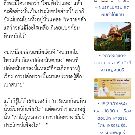
ถึงจะมีใครบอกว่า
"โยนทิ้งไปเถอะ แล้ว
• ผมรักแม่ครับ แต่
จะดีอย่างนั้นเป็นประโยชน์อย่างนี้"
เราก็
ผมทำได้แค่นี้
ยังไม่ยอมโยนทิ้งอยู่นั่นแหละ
"เพราะกลัว
แต่ว่าจะไม่มีอะไรเหลือ ก็เลยแบกก้อน
หินหนักไว้"
จนเหนื่อยอ่อนเพลียเต็มที
"จนแบกไม่
• วัดวังผาแดง
ไหวแล้ว ก็เลยปล่อยมันตกลง"
ตอนที่
ต.นาสวน อ.ศรีสวัสดิ์
ปล่อยมันตกลงนี่แหละ"ก็จะเกิดความรู้
จ.กาญจนบุรี
เรื่อง การปล่อยวางขึ้นมาเลยเราจะรู้สึก
เบาสบาย"
แล้วก็รู้ได้ด้วยตนเองว่า
"การแบกก้อนหิน
• 18(29/01/64)
นั้นมันหนักเพียงใด"
แต่ตอนที่เราแบกอยู่
เวลา 18.30 น. เรื่อง
นั้น
"เราไม่รู้หรอกว่า การปล่อยวาง มันมี
ตอบปัญหาธรรม
ประโยชน์เพียงใด"
.. "
โดย อ.ธรรมธีระ
ธรรมมะพิสุทธิ์