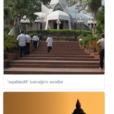
"มนุษย์สมบัติ" (หลวงปู่ขาว อนาลโย)