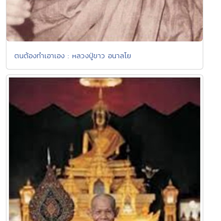
ตนต้องทำเอาเอง : หลวงปู่ขาว อนาลโย