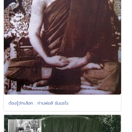
ต้องรู้จักเลือก : ท่านพ่อลี ธัมมธโร