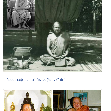
"ธรรมะอยู่ตรงไหน" (หลวงปู่ชา สุภัทโท)