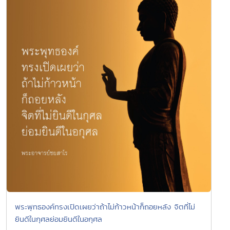
พระพุทธองค์ทรงเปิดเผยว่าถ้าไม่ก้าวหน้าก็ถอยหลัง จิตที่ไม่
ยินดีในกุศลย่อมยินดีในอกุศล