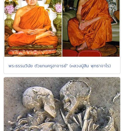
พระธรรมวินัย ตัวแทนครูอาจารย์" (หลวงปู่สิม พุทธาจาโร)