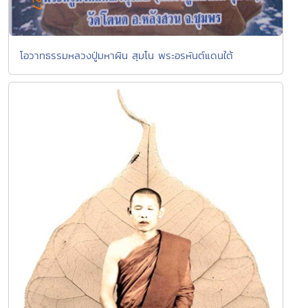
โอวาทธรรมหลวงปู่มหาผิน สุมโน พระอรหันต์แดนใต้