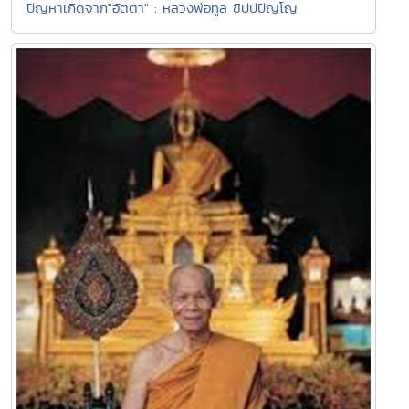
ปัญหาเกิดจาก"อัตตา" : หลวงพ่อทูล ขิปปปัญโญ