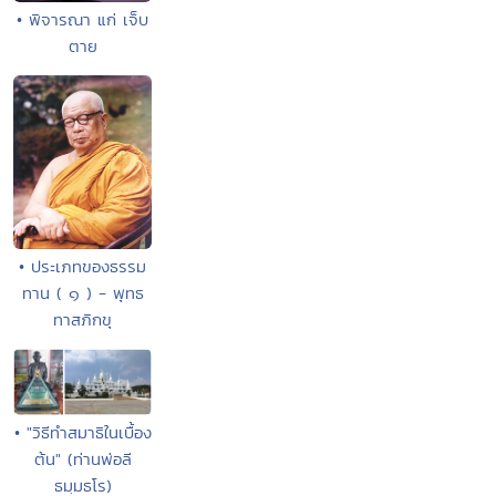
• พิจารณา แก่ เจ็บ
ตาย
• ประเภทของธรรม
ทาน ( ๑ ) - พุทธ
ทาสภิกขุ
• "วิธีทำสมาธิในเบื้อง
ต้น" (ท่านพ่อลี
ธมฺมธโร)