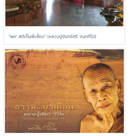
"๒๙ สติเป็นพี่เลี้ยง" (หลวงปู่จันทร์ศรี จนฺททีโป)