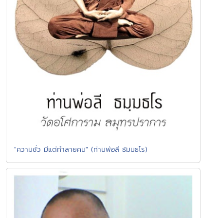
"ความชั่ว มีแต่ทำลายคน" (ท่านพ่อลี ธัมมธโร)