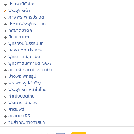
ประเพณีทั่วไทย
พระพุทธเจ้า
ภาพพระพุทธประวัติ
ประวัติพระพุทธสาวก
ทศชาติชาดก
นิทานชาดก
พุทธวจนในธรรมบท
มงคล ๓๘ ประการ
พุทธศาสนสุภาษิต
พุทธศาสนสุภาษิต ๖๒๑
สังเวชนียสถาน ๔ ตำบล
ปางพระพุทธรูป
พระพุทธรูปสำคัญ
พระพุทธศาสนาในไทย
ทำเนียบวัดไทย
พระอารามหลวง
ศาสนพิธี
อุปสมบทพิธี
วันสำคัญทางศาสนา