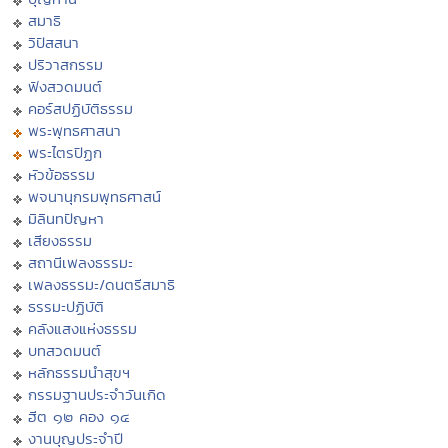
สมาธิ
วิปัสสนา
ปริวาสกรรม
ฟังสวดมนต์
คอร์สปฏิบัติธรรม
พระพุทธศาสนา
พระไตรปิฏก
หัวข้อธรรม
พจนานุกรมพุทธศาสน์
มิลินทปัญหา
เสียงธรรม
สถานีเพลงธรรมะ
เพลงธรรมะ/ดนตรีสมาธิ
ธรรมะปฏิบัติ
คลังแสงแห่งธรรม
บทสวดมนต์
หลักธรรมนำสุขฯ
กรรมฐานประจำวันเกิด
ฮีต ๑๒ คอง ๑๔
งานบุญประจำปี