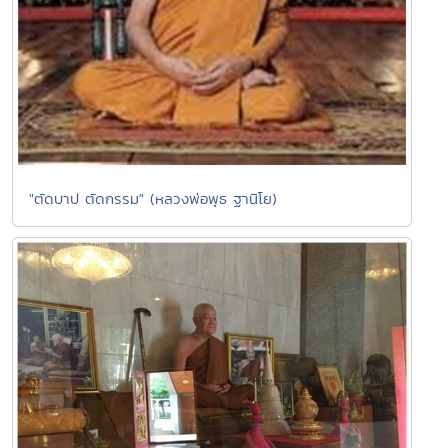
"ตัดบาป ตัดกรรม" (หลวงพ่อพุธ ฐานิโย)