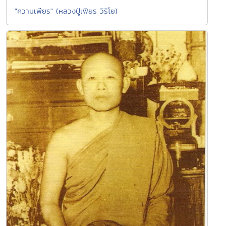
"ความเพียร" (หลวงปู่เพียร วิริโย)