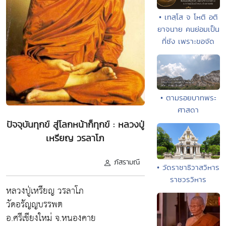
• เทสฺโส จ โหติ อติ
ยาจนาย คนย่อมเป็น
ที่ชัง เพราะขอจัด
• ตามรอยบาทพระ
ศาสดา
ปัจจุบันทุกข์ สู่โลกหน้าก็ทุกข์ : หลวงปู่
เหรียญ วรลาโภ
ภัสรามณี
• วัดราชาธิวาสวิหาร
ราชวรวิหาร
หลวงปู่เหรียญ วรลาโภ
วัดอรัญญบรรพต
อ.ศรีเชียงใหม่ จ.หนองคาย