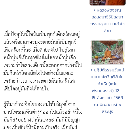
• หลวงพ่อจรัญ
สอนสมาธิวิปัสสนา
กรรมฐานแบบเข้าใจ
ง่าย
เมื่อปัจจุบันนี้ใจมันเป็นทุกข์เดือดร้อนอยู่
แล้วหรือเวลาจวนจะตายมันก็เป็นทุกข์
เดือดร้อนนี้นะ เมื่อตายลงไป ไปสู่โลก
หน้านู่นก็เป็นทุกข์ไปในโลกหน้านู่นอีก
เพราะว่าใจดวงเดียวนี้ละออกจากร่างนี้ไป
• ปฏิบัติธรรมวันแม่
มันก็เศร้าโศกเสียใจไปอย่างนั้่นแหละ
แบบเจโตวิมุติอันไม่
เพราะว่าเวลาจวนจะตายมันก็เศร้าโศก
กำเริบ(แก่น
เสียใจอยู่มันถึงได้ตายไป
พรหมจรรย์) 12 -
15 สิงหาคม 2569
ผู้ที่มาชำระจิตใจของตนให้บริสุทธิ์จาก
ณ ปัณฑิตารมย์
บาปโทษมลทินต่างๆออกไปแล้วอย่างนี้ใจ
สระบุรี
มันก็สงบอย่างว่านั่นแหละ มันก็มีปัญญา
มองเห็นขันธ์ห้านี้ตามเป็นจริง เมื่อขันธ์