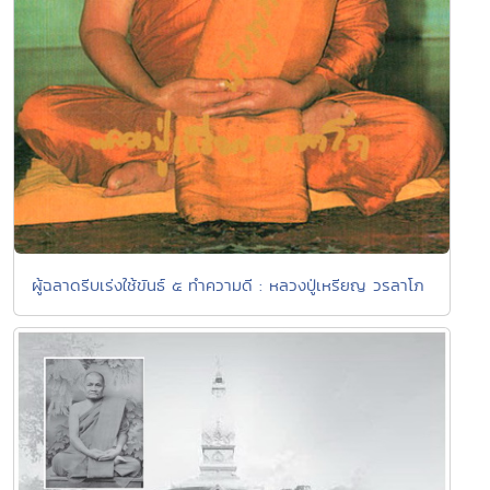
ผู้ฉลาดรีบเร่งใช้ขันธ์ ๕ ทำความดี : หลวงปู่เหรียญ วรลาโภ