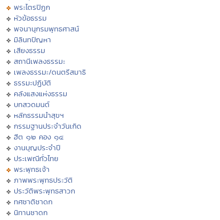
พระไตรปิฏก
หัวข้อธรรม
พจนานุกรมพุทธศาสน์
มิลินทปัญหา
เสียงธรรม
สถานีเพลงธรรมะ
เพลงธรรมะ/ดนตรีสมาธิ
ธรรมะปฏิบัติ
คลังแสงแห่งธรรม
บทสวดมนต์
หลักธรรมนำสุขฯ
กรรมฐานประจำวันเกิด
ฮีต ๑๒ คอง ๑๔
งานบุญประจำปี
ประเพณีทั่วไทย
พระพุทธเจ้า
ภาพพระพุทธประวัติ
ประวัติพระพุทธสาวก
ทศชาติชาดก
นิทานชาดก