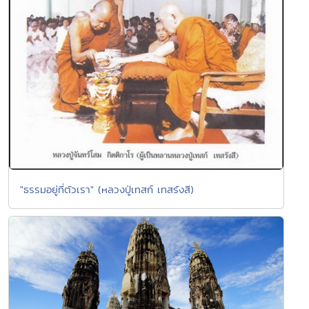
"ธรรมอยู่ที่ตัวเรา" (หลวงปู่เทสก์ เทสรังสี)