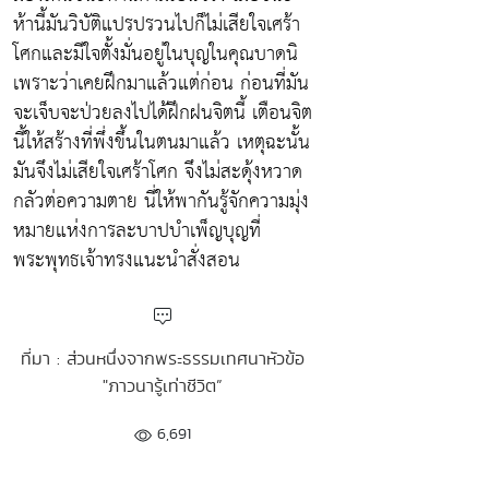
ห้านี้มันวิบัติแปรปรวนไปก็ไม่เสียใจเศร้า
โศกและมีใจตั้งมั่นอยู่ในบุญในคุณบาดนิ
เพราะว่าเคยฝึกมาแล้วแต่ก่อน ก่อนที่มัน
จะเจ็บจะป่วยลงไปได้ฝึกฝนจิตนี้ เตือนจิต
นี้ให้สร้างที่พึ่งขึ้นในตนมาแล้ว เหตุฉะนั้น
มันจึงไม่เสียใจเศร้าโศก จึงไม่สะดุ้งหวาด
กลัวต่อความตาย นี่ให้พากันรู้จักความมุ่ง
หมายแห่งการละบาปบำเพ็ญบุญที่
พระพุทธเจ้าทรงแนะนำสั่งสอน
ที่มา : ส่วนหนึ่งจากพระธรรมเทศนาหัวข้อ
"ภาวนารู้เท่าชีวิต”
6,691