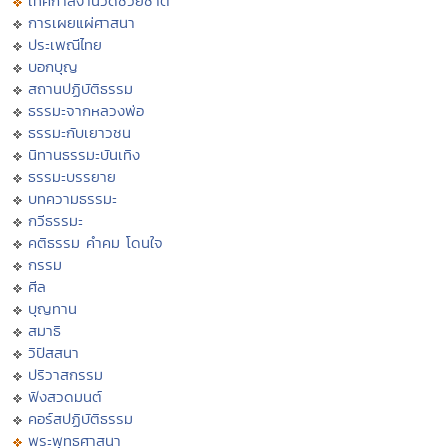
เทศกาลงานวัดช่วยชาติ
การเผยแผ่ศาสนา
ประเพณีไทย
บอกบุญ
สถานปฏิบัติธรรม
ธรรมะจากหลวงพ่อ
ธรรมะกับเยาวชน
นิทานธรรมะบันเทิง
ธรรมะบรรยาย
บทความธรรมะ
กวีธรรมะ
คติธรรม คำคม โดนใจ
กรรม
ศีล
บุญทาน
สมาธิ
วิปัสสนา
ปริวาสกรรม
ฟังสวดมนต์
คอร์สปฏิบัติธรรม
พระพุทธศาสนา