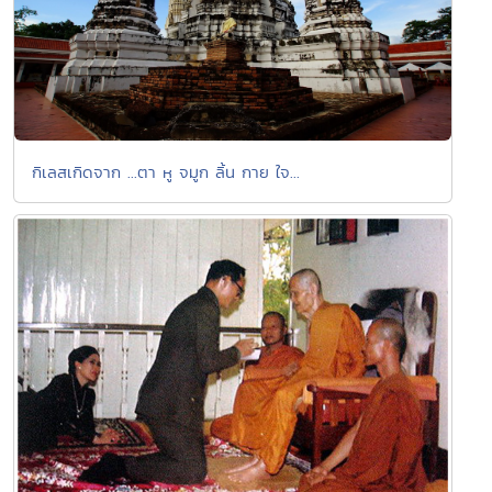
กิเลสเกิดจาก ...ตา หู จมูก ลิ้น กาย ใจ...