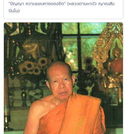
"ปัญญา ความแยบคายของจิต" (หลวงตามหาบัว ญาณสัม
ปันโน)