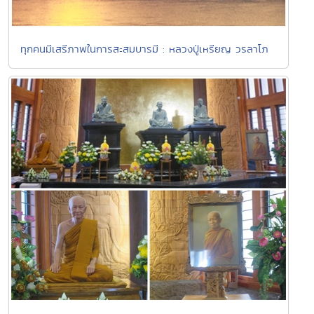
ทุกคนมีเสรีภาพในการสะสมบารมี : หลวงปู่เหรียญ วรลาโภ