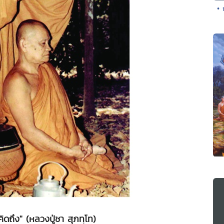
• 
ิดถึง" (หลวงปู่ชา สุภทฺโท)