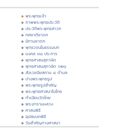
พระพุทธเจ้า
ภาพพระพุทธประวัติ
ประวัติพระพุทธสาวก
ทศชาติชาดก
นิทานชาดก
พุทธวจนในธรรมบท
มงคล ๓๘ ประการ
พุทธศาสนสุภาษิต
พุทธศาสนสุภาษิต ๖๒๑
สังเวชนียสถาน ๔ ตำบล
ปางพระพุทธรูป
พระพุทธรูปสำคัญ
พระพุทธศาสนาในไทย
ทำเนียบวัดไทย
พระอารามหลวง
ศาสนพิธี
อุปสมบทพิธี
วันสำคัญทางศาสนา