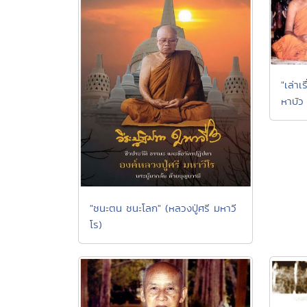
"เล่า
หาบัว
"ชนะตน ชนะโลก" (หลวงปู่ศรี มหาวี
โร)