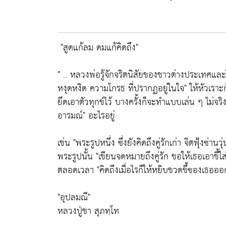
"สูดแก้ลม ดมแก้คิดถึง"
" .. หลวงพ่อรู้จักจริตนิสัยของชาวต่างประเทศและใ
หงุดหงิด ความโกรธ ที่ปรากฏอยู่ในใจ"
ให้หัวเราะก
ยึดเอาตัวทุกข์ไว้ บางครั้งก็จะทำแบบเล่น ๆ ไม่จริ
อารมณ์"
อะไรอยู่
เช่น
"พระรูปหนึ่ง ซึ่งยังคิดถึงคู่รักเก่า จิตฟุ้งซ่านว
พระรูปนั้น
"เขียนจดหมายถึงคู่รัก ขอให้เธอเอาขึ้
ตลอดเวลา
"คิดถึงเมื่อไรก็ให้หยิบขวดขึ้ฃองเธออ
"อุปลมณี"
หลวงปู่ชา สุภทฺโท