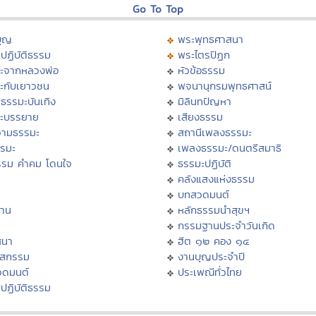
Go To Top
บุญ
พระพุทธศาสนา
ปฏิบัติธรรม
พระไตรปิฏก
ะจากหลวงพ่อ
หัวข้อธรรม
ะกับเยาวชน
พจนานุกรมพุทธศาสน์
ธรรมะบันเทิง
มิลินทปัญหา
ะบรรยาย
เสียงธรรม
ามธรรมะ
สถานีเพลงธรรมะ
รรมะ
เพลงธรรมะ/ดนตรีสมาธิ
รรม คำคม โดนใจ
ธรรมะปฏิบัติ
ม
คลังแสงแห่งธรรม
บทสวดมนต์
าน
หลักธรรมนำสุขฯ
กรรมฐานประจำวันเกิด
สนา
ฮีต ๑๒ คอง ๑๔
าสกรรม
งานบุญประจำปี
วดมนต์
ประเพณีทั่วไทย
ปฏิบัติธรรม