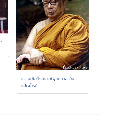
จา
ความเชื่อที่งมงาย(พุทธทาส อิน
ทปัญโญ)