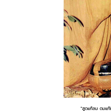
"สูดแก้ลม ดมแก้ค