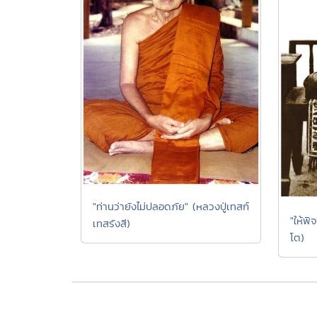
"ท่านว่ายังไม่ปลอดภัย" (หลวงปู่เทสก์
"ให้พิ
เทสรังสี)
โต)