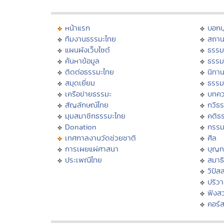
หน้าแรก
บอก
ทีมงานธรรมะไทย
สถาน
แผนผังเว็บไซต์
ธรรม
ค้นหาข้อมูล
ธรรม
ติดต่อธรรมะไทย
นิทาน
สมุดเยี่ยม
ธรรม
เครือข่ายธรรมะ
บทคว
สัญลักษณ์ไทย
กวีธ
มุมสมาชิกธรรมะไทย
คติธ
Donation
กรร
เทศกาลงานวัดช่วยชาติ
ศีล
การเผยแผ่ศาสนา
บุญท
ประเพณีไทย
สมาธิ
วิปัส
ปริว
ฟังส
คอร์ส