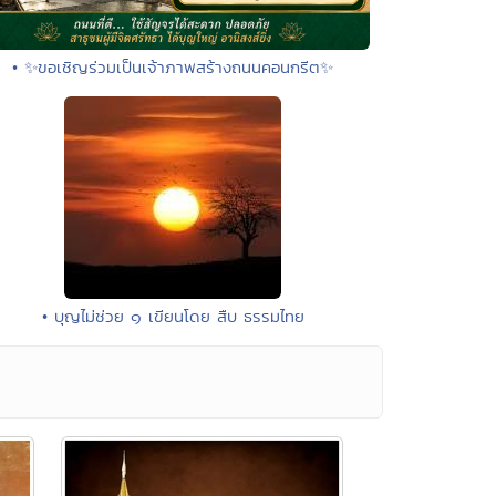
• ✨ขอเชิญร่วมเป็นเจ้าภาพสร้างถนนคอนกรีต✨
• บุญไม่ช่วย ๑ เขียนโดย สืบ ธรรมไทย