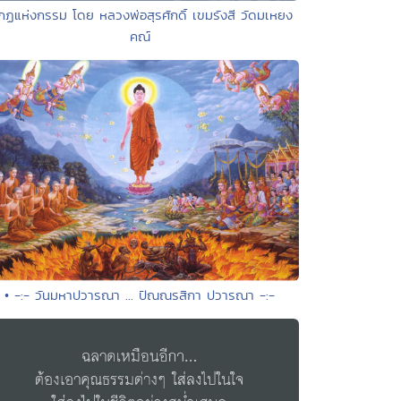
กฏแห่งกรรม โดย หลวงพ่อสุรศักดิ์ เขมรังสี วัดมเหยง
คณ์
• -:- วันมหาปวารณา ... ปัณณรสิกา ปวารณา -:-