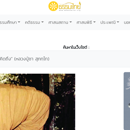
รรมศึกษา
คติธรรม
ศาสนสถาน
ศาสนพิธี
ประเพณี
บอ
ค้นหาในเว็บไซต์ :
ิดถึง" (หลวงปู่ชา สุภทฺโท)