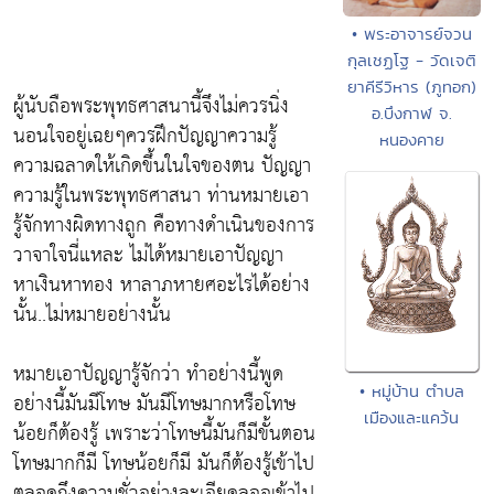
• พระอาจารย์จวน
กุลเชฏโฐ - วัดเจติ
ยาคีรีวิหาร (ภูทอก)
ผู้นับถือพระพุทธศาสนานี้จึงไม่ควรนิ่ง
อ.บึงกาฬ จ.
นอนใจอยู่เฉยๆควรฝึกปัญญาความรู้
หนองคาย
ความฉลาดให้เกิดขึ้นในใจของตน ปัญญา
ความรู้ในพระพุทธศาสนา ท่านหมายเอา
รู้จักทางผิดทางถูก คือทางดำเนินของการ
วาจาใจนี่แหละ ไม่ได้หมายเอาปัญญา
หาเงินหาทอง หาลาภหายศอะไรได้อย่าง
นั้น..ไม่หมายอย่างนั้น
หมายเอาปัญญารู้จักว่า ทำอย่างนี้พูด
• หมู่บ้าน ตำบล
อย่างนี้มันมีโทษ มันมีโทษมากหรือโทษ
เมืองและแคว้น
น้อยก็ต้องรู้ เพราะว่าโทษนี้มันก็มีขั้นตอน
โทษมากก็มี โทษน้อยก็มี มันก็ต้องรู้เข้าไป
ตลอดถึงความชั่วอย่างละเอียดลออเข้าไป