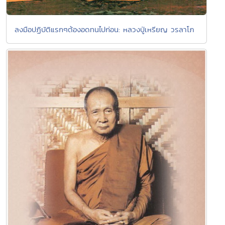
ลงมือปฏิบัติแรกๆต้องอดทนไปก่อน: หลวงปู่เหรียญ วรลาโภ