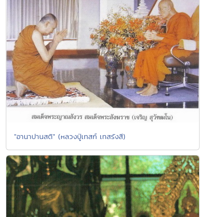
"อานาปานสติ" (หลวงปู่เทสก์ เทสรังสี)