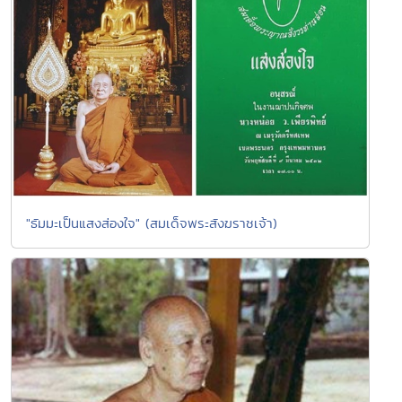
"ธัมมะเป็นแสงส่องใจ" (สมเด็จพระสังฆราชเจ้า)