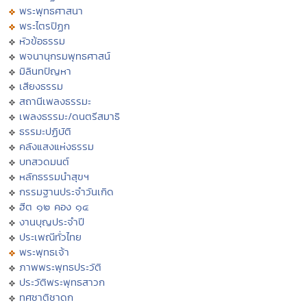
พระพุทธศาสนา
พระไตรปิฏก
หัวข้อธรรม
พจนานุกรมพุทธศาสน์
มิลินทปัญหา
เสียงธรรม
สถานีเพลงธรรมะ
เพลงธรรมะ/ดนตรีสมาธิ
ธรรมะปฏิบัติ
คลังแสงแห่งธรรม
บทสวดมนต์
หลักธรรมนำสุขฯ
กรรมฐานประจำวันเกิด
ฮีต ๑๒ คอง ๑๔
งานบุญประจำปี
ประเพณีทั่วไทย
พระพุทธเจ้า
ภาพพระพุทธประวัติ
ประวัติพระพุทธสาวก
ทศชาติชาดก