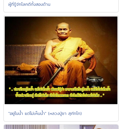
ผู้ที่รู้จักโลกดีทั้งสองด้าน
"อยู่ในน้ำ แต่ไม่เห็นน้ำ" (หลวงปู่ชา สุภัทโท)