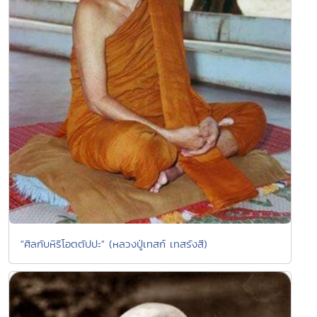
"ศิลกับหิริโอตตัปปะ" (หลวงปู่เทสก์ เทสรังสี)