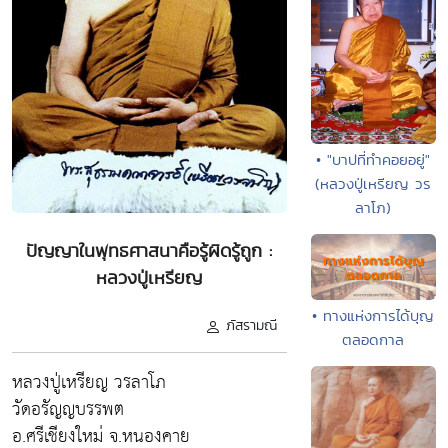
• "บาปที่ทำคอยอยู่"
(หลวงปู่เหรียญ วร
ลาโภ)
ปัญญาในพุทธศาสนาคือรู้ผิดรู้ถูก :
หลวงปู่เหรียญ
• ทางแห่งการได้บุญ
ภัสรามณี
ตลอดกาล
หลวงปู่เหรียญ วรลาโภ
วัดอรัญญบรรพต
อ.ศรีเชียงใหม่ จ.หนองคาย