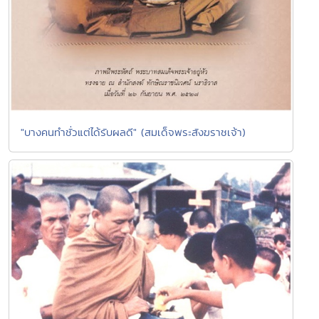
"บางคนทำชั่วแต่ได้รับผลดี" (สมเด็จพระสังฆราชเจ้า)