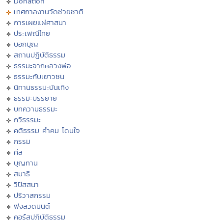
Donation
เทศกาลงานวัดช่วยชาติ
การเผยแผ่ศาสนา
ประเพณีไทย
บอกบุญ
สถานปฏิบัติธรรม
ธรรมะจากหลวงพ่อ
ธรรมะกับเยาวชน
นิทานธรรมะบันเทิง
ธรรมะบรรยาย
บทความธรรมะ
กวีธรรมะ
คติธรรม คำคม โดนใจ
กรรม
ศีล
บุญทาน
สมาธิ
วิปัสสนา
ปริวาสกรรม
ฟังสวดมนต์
คอร์สปฏิบัติธรรม