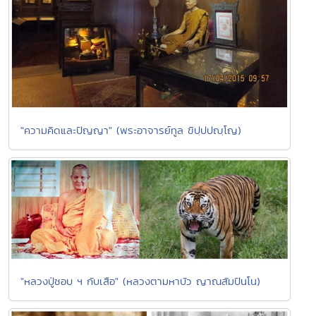
"ความคิดและปัญญา" (พระอาจารย์ทูล ขิปฺปปญฺโญ)
"หลวงปู่ชอบ ฯ กับเสือ" (หลวงตามหาบัว ญาณสัมปันโน)