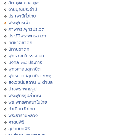
ฮีต ๑๒ คอง ๑๔
งานบุญประจำปี
ประเพณีทั่วไทย
พระพุทธเจ้า
ภาพพระพุทธประวัติ
ประวัติพระพุทธสาวก
ทศชาติชาดก
นิทานชาดก
พุทธวจนในธรรมบท
มงคล ๓๘ ประการ
พุทธศาสนสุภาษิต
พุทธศาสนสุภาษิต ๖๒๑
สังเวชนียสถาน ๔ ตำบล
ปางพระพุทธรูป
พระพุทธรูปสำคัญ
พระพุทธศาสนาในไทย
ทำเนียบวัดไทย
พระอารามหลวง
ศาสนพิธี
อุปสมบทพิธี