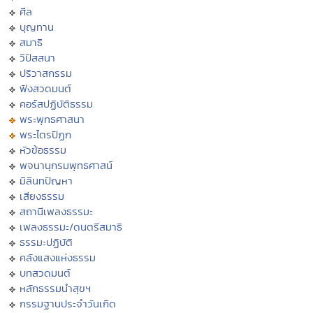
ศีล
บุญทาน
สมาธิ
วิปัสสนา
ปริวาสกรรม
ฟังสวดมนต์
คอร์สปฏิบัติธรรม
พระพุทธศาสนา
พระไตรปิฏก
หัวข้อธรรม
พจนานุกรมพุทธศาสน์
มิลินทปัญหา
เสียงธรรม
สถานีเพลงธรรมะ
เพลงธรรมะ/ดนตรีสมาธิ
ธรรมะปฏิบัติ
คลังแสงแห่งธรรม
บทสวดมนต์
หลักธรรมนำสุขฯ
กรรมฐานประจำวันเกิด