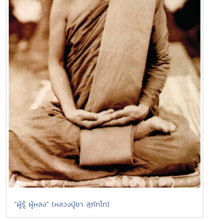
"ผู้รู้ ผู้หลง" (หลวงปู่ชา สุภัทโท)