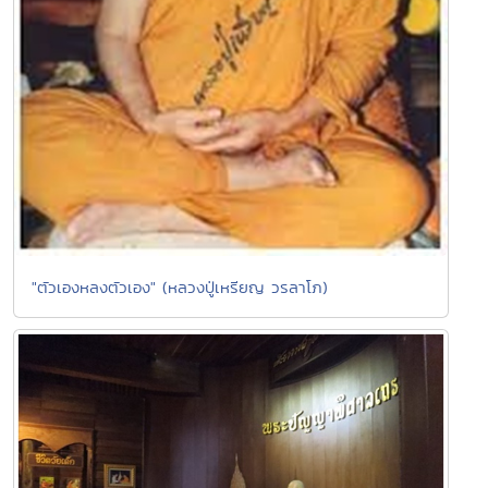
"ตัวเองหลงตัวเอง" (หลวงปู่เหรียญ วรลาโภ)