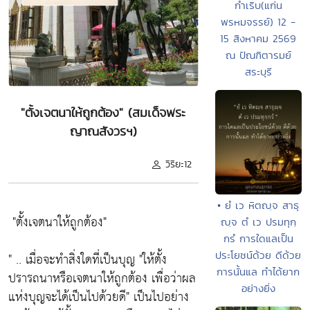
กำเริบ(แก่น
พรหมจรรย์) 12 -
15 สิงหาคม 2569
ณ ปัณฑิตารมย์
สระบุรี
"ตั้งเจตนาให้ถูกต้อง" (สมเด็จพระ
ญาณสังวรฯ)
วิริยะ12
• ยํ เว หิตญฺจ สาธุ
"ตั้งเจตนาให้ถูกต้อง"
ญฺจ ตํ เว ปรมทุกฺ
กรํ การใดแลเป็น
ประโยชน์ด้วย ดีด้วย
" .. เมื่อจะทำสิ่งใดที่เป็นบุญ
"ให้ตั้ง
การนั้นแล ทำได้ยาก
ปรารถนาหรือเจตนาให้ถูกต้อง เพื่อว่าผล
อย่างยิ่ง
แห่งบุญจะได้เป็นไปด้วยดี"
เป็นไปอย่าง