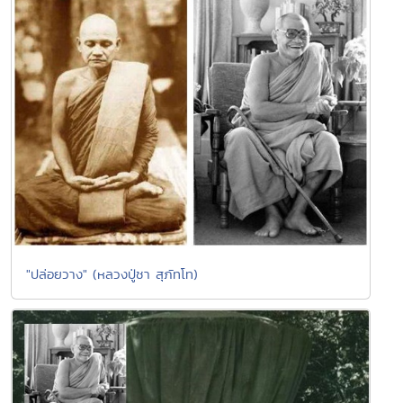
"ปล่อยวาง" (หลวงปู่ชา สุภัทโท)