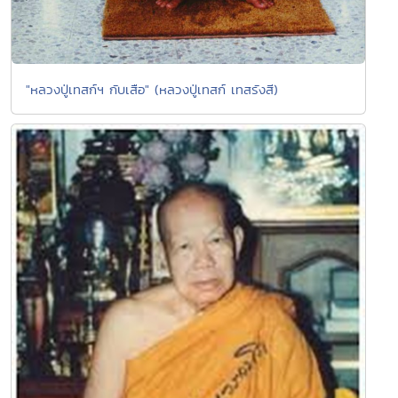
"หลวงปู่เทสก์ฯ กับเสือ" (หลวงปู่เทสก์ เทสรังสี)