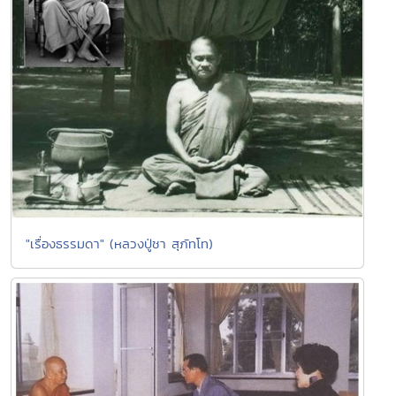
"เรื่องธรรมดา" (หลวงปู่ชา สุภัทโท)