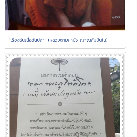
"เรื่องฉันเนื้อฉันปลา" (หลวงตามหาบัว ญาณสัมปันโน)