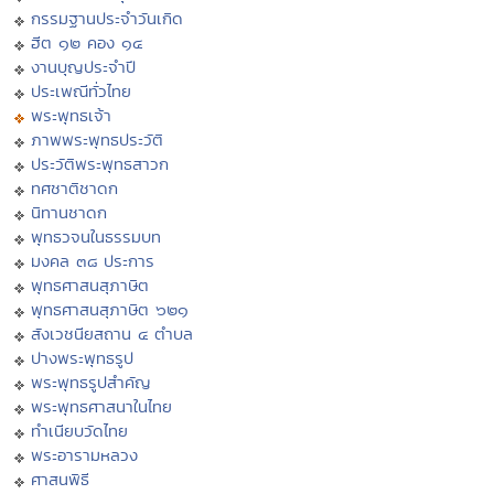
กรรมฐานประจำวันเกิด
ฮีต ๑๒ คอง ๑๔
งานบุญประจำปี
ประเพณีทั่วไทย
พระพุทธเจ้า
ภาพพระพุทธประวัติ
ประวัติพระพุทธสาวก
ทศชาติชาดก
นิทานชาดก
พุทธวจนในธรรมบท
มงคล ๓๘ ประการ
พุทธศาสนสุภาษิต
พุทธศาสนสุภาษิต ๖๒๑
สังเวชนียสถาน ๔ ตำบล
ปางพระพุทธรูป
พระพุทธรูปสำคัญ
พระพุทธศาสนาในไทย
ทำเนียบวัดไทย
พระอารามหลวง
ศาสนพิธี