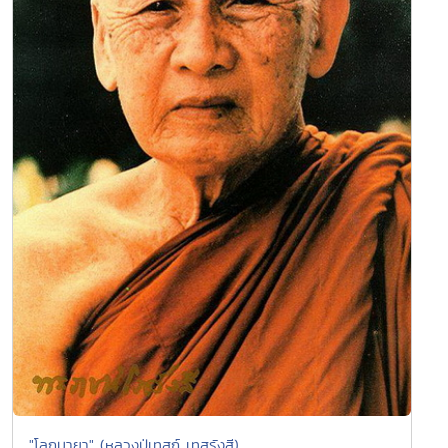
"โลกมายา" (หลวงปู่เทสก์ เทสรังสี)