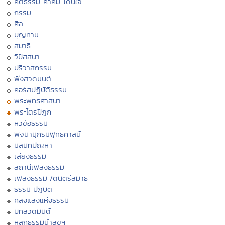
คติธรรม คำคม โดนใจ
กรรม
ศีล
บุญทาน
สมาธิ
วิปัสสนา
ปริวาสกรรม
ฟังสวดมนต์
คอร์สปฏิบัติธรรม
พระพุทธศาสนา
พระไตรปิฏก
หัวข้อธรรม
พจนานุกรมพุทธศาสน์
มิลินทปัญหา
เสียงธรรม
สถานีเพลงธรรมะ
เพลงธรรมะ/ดนตรีสมาธิ
ธรรมะปฏิบัติ
คลังแสงแห่งธรรม
บทสวดมนต์
หลักธรรมนำสุขฯ