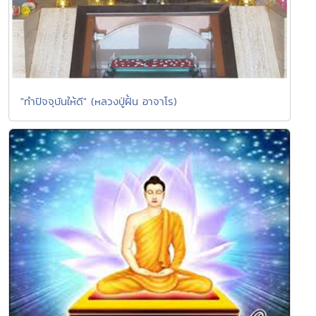
"ทำปัจจุบันให้ดี" (หลวงปู่ฝั้น อาจาโร)