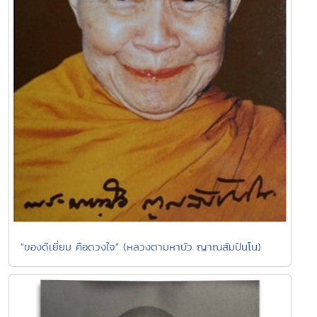
"ของดีเยี่ยม คือดวงใจ" (หลวงตามหาบัว ญาณสัมปันโน)