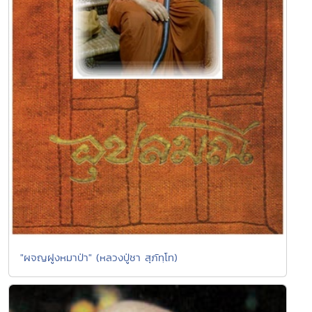
"ผจญฝูงหมาป่า" (หลวงปู่ชา สุภัทฺโท)