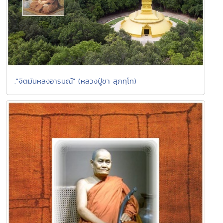
."จิตมันหลงอารมณ์" (หลวงปู่ชา สุภทฺโท)