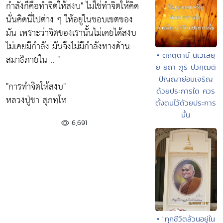
กำลังก็คือทำจิตให้สงบ"
ไม่ใช่ทำจิตให้คิด
นั่นคิดนี่ไปต่าง ๆ ให้อยู่ในขอบเขตของ
มัน เพราะว่าจิตของเรานั้นไม่เคยได้สงบ
ไม่เคยมีกำลัง มันจึงไม่มีกำลังทางด้าน
• ตถตฺตานํ นิเวเสยฺ
สมาธิภายใน .. "
ย ยถา ภูริ ปวฑฺฒติ
ปัญญาย่อมเจริญ
"การทำจิตให้สงบ"
ด้วยประการใด ควร
หลวงปู่ชา สุภทฺโท
ตั้งตนไว้ด้วยประการ
นั้น
6,691
• "ทุกชีวิตล้วนอยู่ใน