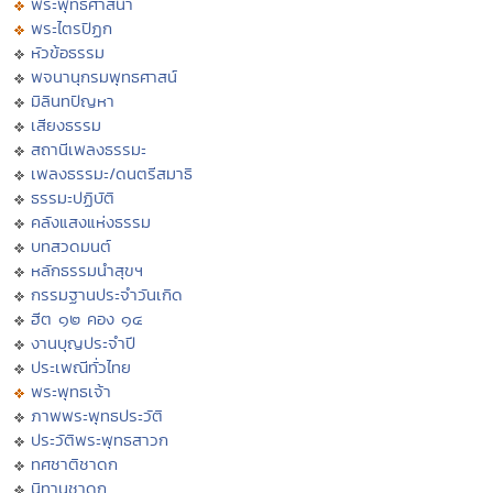
พระพุทธศาสนา
พระไตรปิฏก
หัวข้อธรรม
พจนานุกรมพุทธศาสน์
มิลินทปัญหา
เสียงธรรม
สถานีเพลงธรรมะ
เพลงธรรมะ/ดนตรีสมาธิ
ธรรมะปฏิบัติ
คลังแสงแห่งธรรม
บทสวดมนต์
หลักธรรมนำสุขฯ
กรรมฐานประจำวันเกิด
ฮีต ๑๒ คอง ๑๔
งานบุญประจำปี
ประเพณีทั่วไทย
พระพุทธเจ้า
ภาพพระพุทธประวัติ
ประวัติพระพุทธสาวก
ทศชาติชาดก
นิทานชาดก