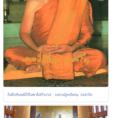
ใจยึดกิเลสไว้จึงพาไปทำบาป : หลวงปู่เหรียญ วรลาโภ