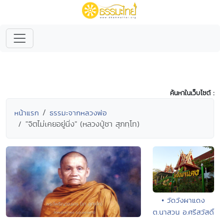
ค้นหาในเว็บไซต์ :
หน้าแรก
ธรรมะจากหลวงพ่อ
"จิตไม่เคยอยู่นิ่ง" (หลวงปู่ชา สุภทฺโท)
• วัดวังผาแดง
ต.นาสวน อ.ศรีสวัสดิ์