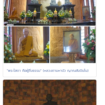
"พระโสดา คือผู้ถึงธรรม" (หลวงตามหาบัว ญาณสัมปันโน)