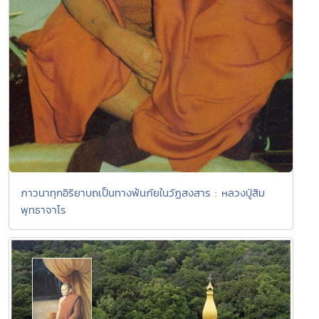
ภาวนาทุกอิริยาบถเป็นทางพ้นภัยในวัฏสงสาร : หลวงปู่สิม
พุทธาจาโร