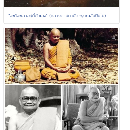
"จะดีจะเลวอยู่ที่ตัวเอง" (หลวงตามหาบัว ญาณสัมปันโน)