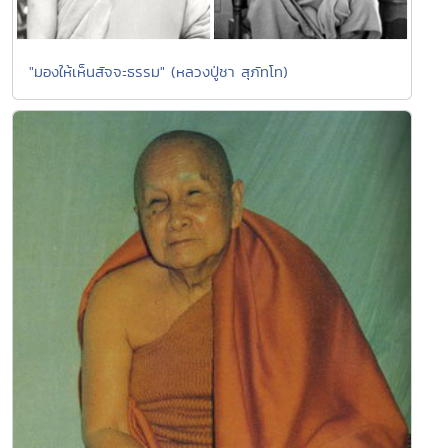
"มองให้เห็นสัจจะธรรม" (หลวงปู่ชา สุภัทโท)