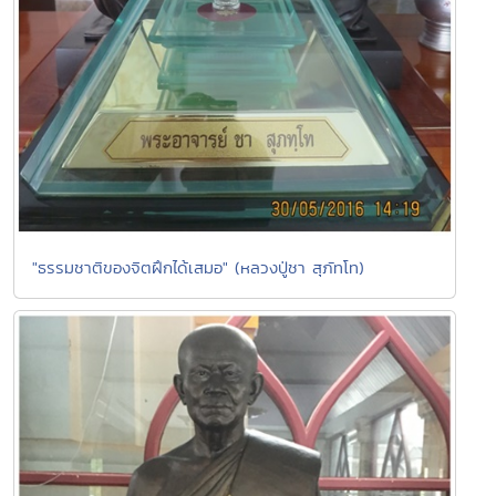
"ธรรมชาติของจิตฝึกได้เสมอ" (หลวงปู่ชา สุภัทโท)