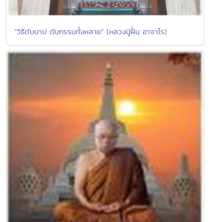
"วิธีดับบาป ดับกรรมทั้งหลาย" (หลวงปู่ฝั้น อาจาโร)