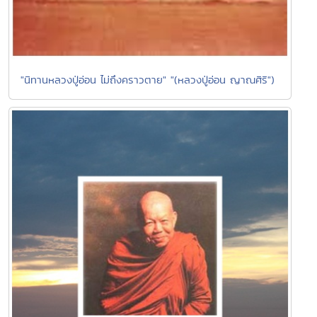
"นิทานหลวงปู่อ่อน ไม่ถึงคราวตาย" "(หลวงปู่อ่อน ญาณศิริ")