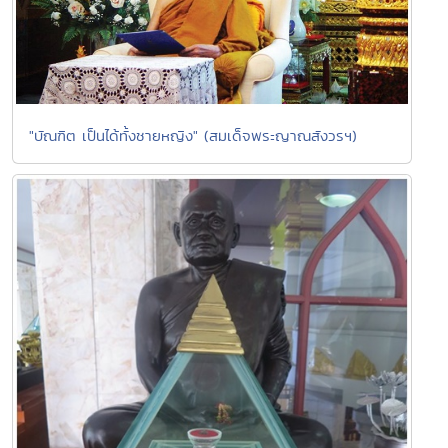
"บัณฑิต เป็นได้ทั้งชายหญิง" (สมเด็จพระญาณสังวรฯ)