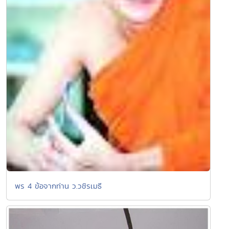
พร 4 ข้อจากท่าน ว.วชิรเมธี