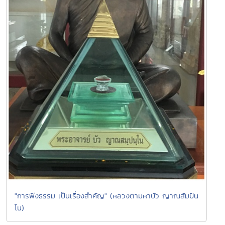
"การฟังธรรม เป็นเรื่องสำคัญ" (หลวงตามหาบัว ญาณสัมปัน
โน)