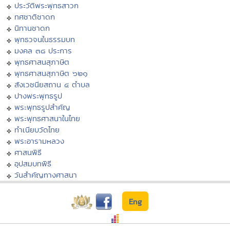
ประวัติพระพุทธสาวก
ทศชาติชาดก
นิทานชาดก
พุทธวจนในธรรมบท
มงคล ๓๘ ประการ
พุทธศาสนสุภาษิต
พุทธศาสนสุภาษิต ๖๒๑
สังเวชนียสถาน ๔ ตำบล
ปางพระพุทธรูป
พระพุทธรูปสำคัญ
พระพุทธศาสนาในไทย
ทำเนียบวัดไทย
พระอารามหลวง
ศาสนพิธี
อุปสมบทพิธี
วันสำคัญทางศาสนา
Eng