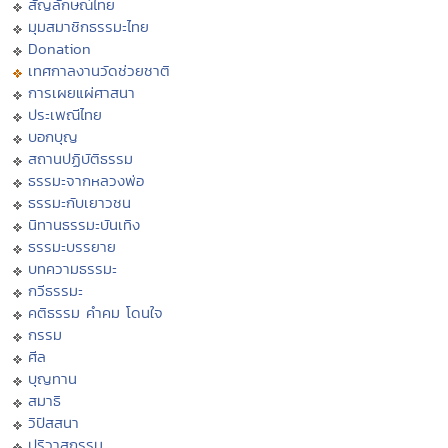
สัญลักษณ์ไทย
มุมสมาชิกธรรมะไทย
Donation
เทศกาลงานวัดช่วยชาติ
การเผยแผ่ศาสนา
ประเพณีไทย
บอกบุญ
สถานปฏิบัติธรรม
ธรรมะจากหลวงพ่อ
ธรรมะกับเยาวชน
นิทานธรรมะบันเทิง
ธรรมะบรรยาย
บทความธรรมะ
กวีธรรมะ
คติธรรม คำคม โดนใจ
กรรม
ศีล
บุญทาน
สมาธิ
วิปัสสนา
ปริวาสกรรม