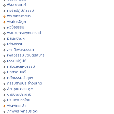
ฟังสวดมนต์
คอร์สปฏิบัติธรรม
พระพุทธศาสนา
พระไตรปิฏก
หัวข้อธรรม
พจนานุกรมพุทธศาสน์
มิลินทปัญหา
เสียงธรรม
สถานีเพลงธรรมะ
เพลงธรรมะ/ดนตรีสมาธิ
ธรรมะปฏิบัติ
คลังแสงแห่งธรรม
บทสวดมนต์
หลักธรรมนำสุขฯ
กรรมฐานประจำวันเกิด
ฮีต ๑๒ คอง ๑๔
งานบุญประจำปี
ประเพณีทั่วไทย
พระพุทธเจ้า
ภาพพระพุทธประวัติ