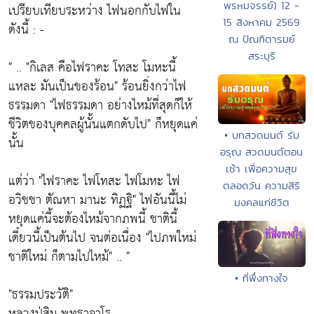
พรหมจรรย์) 12 -
เปรียบเทียบระหว่าง ไฟนอกกับไฟใน
15 สิงหาคม 2569
ดังนี้ : -
ณ ปัณฑิตารมย์
สระบุรี
" ..
"กิเลส คือไฟราคะ โทสะ โมหะนี้
แหละ มันเป็นของร้อน"
ร้อนยิ่งกว่าไฟ
ธรรมดา
"ไฟธรรมดา อย่างไหม้ที่สุดก็ให้
ชีวิตของบุคคลผู้นั้นแตกดับไป"
ก็หยุดแค่
• บทสวดมนต์ รับ
นั้น
อรุณ สวดมนต์ตอน
เช้า เพื่อความสุข
แต่ว่า
"ไฟราคะ ไฟโทสะ ไฟโมหะ ไฟ
ตลอดวัน ความสิริ
อวิชชา ตัณหา มานะ ทิฏฐิ"
ไฟอันนี้ไม่
มงคลแก่ชีวิต
หยุดแค่นี้จะต้องไหม้จากภพนี้ ชาตินี้
เดี๋ยวนี้เป็นต้นไป จนต่อเนื่อง
"ไปภพใหม่
ชาติใหม่ ก็ตามไปไหม้"
.. "
• ที่พึ่งทางใจ
"ธรรมประวัติ"
หลวงปู่สิม พุทธาจาโร