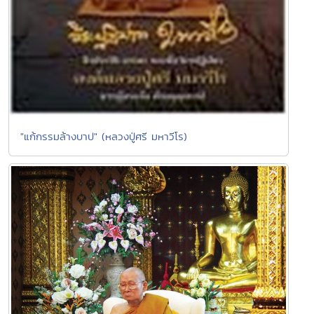
"แก้กรรมล้างบาป" (หลวงปู่ศรี มหาวีโร)