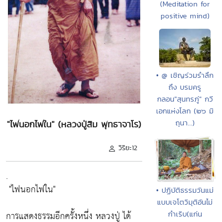
(Meditation for
positive mind)
• @ เชิญร่วมรำลึก
ถึง บรมครู
กลอน"สุนทรภู่" กวี
เอกแห่งโลก (๒๖ มิ
ถุนา...)
"ไฟนอกไฟใน" (หลวงปู่สิม พุทธาจาโร)
วิริยะ12
.
"ไฟนอกไฟใน"
• ปฏิบัติธรรมวันแม่
แบบเจโตวิมุติอันไม่
การแสดงธรรมอีกครั้งหนึ่ง หลวงปู่ ได้
กำเริบ(แก่น