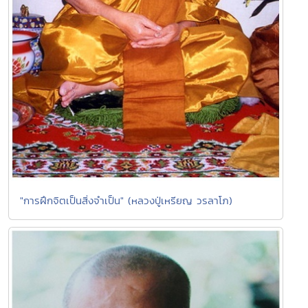
"การฝึกจิตเป็นสิ่งจำเป็น" (หลวงปู่เหรียญ วรลาโภ)