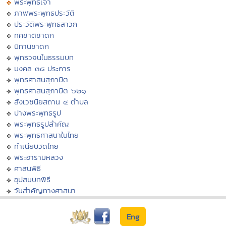
พระพุทธเจ้า
ภาพพระพุทธประวัติ
ประวัติพระพุทธสาวก
ทศชาติชาดก
นิทานชาดก
พุทธวจนในธรรมบท
มงคล ๓๘ ประการ
พุทธศาสนสุภาษิต
พุทธศาสนสุภาษิต ๖๒๑
สังเวชนียสถาน ๔ ตำบล
ปางพระพุทธรูป
พระพุทธรูปสำคัญ
พระพุทธศาสนาในไทย
ทำเนียบวัดไทย
พระอารามหลวง
ศาสนพิธี
อุปสมบทพิธี
วันสำคัญทางศาสนา
Eng