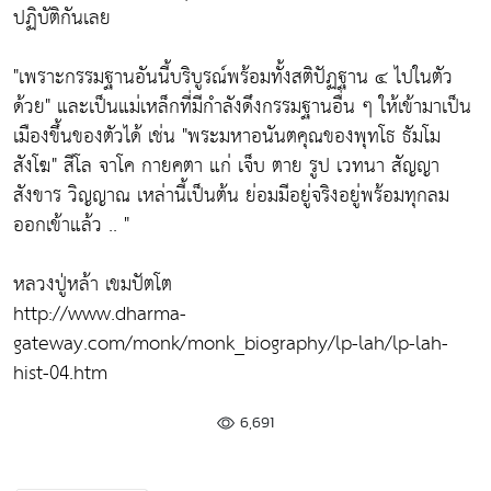
ปฏิบัติกันเลย
"เพราะกรรมฐานอันนี้บริบูรณ์พร้อมทั้งสติปัฏฐาน ๔ ไปในตัว
ด้วย"
และเป็นแม่เหล็กที่มีกำลังดึงกรรมฐานอื่น ๆ ให้เข้ามาเป็น
เมืองขึ้นของตัวได้ เช่น
"พระมหาอนันตคุณของพุทโธ ธัมโม
สังโฆ"
สีโล จาโค กายคตา แก่ เจ็บ ตาย รูป เวทนา สัญญา
สังขาร วิญญาณ เหล่านี้เป็นต้น ย่อมมีอยู่จริงอยู่พร้อมทุกลม
ออกเข้าแล้ว .. "
หลวงปู่หล้า เขมปัตโต
http://www.dharma-
gateway.com/monk/monk_biography/lp-lah/lp-lah-
hist-04.htm
6,691