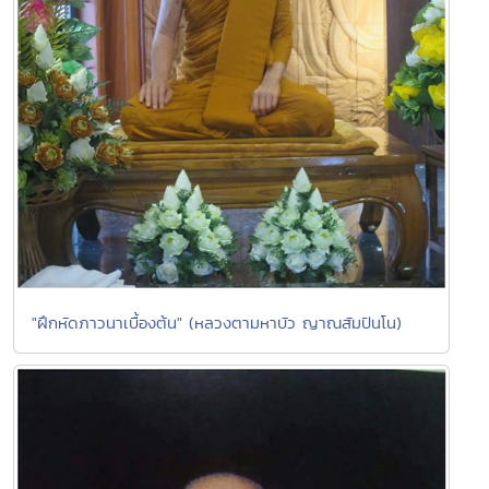
"ฝึกหัดภาวนาเบื้องต้น" (หลวงตามหาบัว ญาณสัมปันโน)