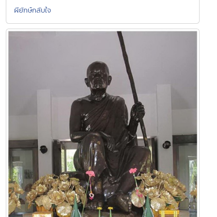
ผียักษ์กลับใจ