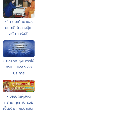
• "ความเกิดมาของ
มนุษย์" (หลวงปู่เท
สก์ เทสรังสี)
• มงคลที่ ๑๕ การให้
ทาน - มงคล ๓๘
ประการ
• ขอเชิญผู้มีจิต
ศรัทธาทุกท่าน ร่วม
เป็นเจ้าภาพอุปสมบท