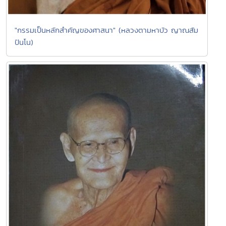
"กรรมเป็นหลักสำคัญของศาสนา" (หลวงตามหาบัว ญาณสัม
ปันโน)