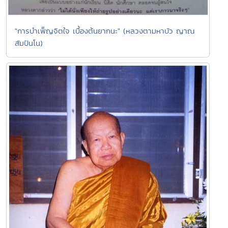
"การบำเพ็ญจิตใจ เบื้องต้นยากนะ" (หลวงตามหาบัว ญาณ
สัมปันโน)