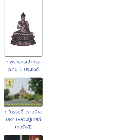
• พระพุทธเจ้าทรง
ฌาน ๕ ประองค์
• "กรรมนี้ เราสร้าง
เอง" (หลวงปู่เทสก์
เทสรังสี)