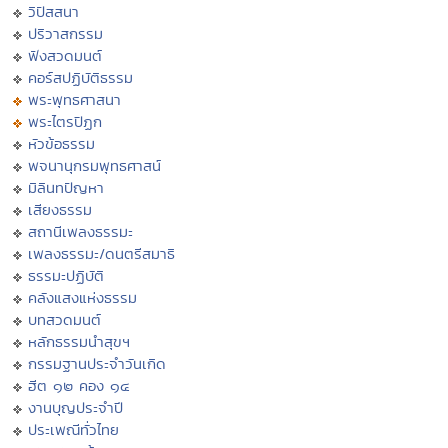
วิปัสสนา
ปริวาสกรรม
ฟังสวดมนต์
คอร์สปฏิบัติธรรม
พระพุทธศาสนา
พระไตรปิฏก
หัวข้อธรรม
พจนานุกรมพุทธศาสน์
มิลินทปัญหา
เสียงธรรม
สถานีเพลงธรรมะ
เพลงธรรมะ/ดนตรีสมาธิ
ธรรมะปฏิบัติ
คลังแสงแห่งธรรม
บทสวดมนต์
หลักธรรมนำสุขฯ
กรรมฐานประจำวันเกิด
ฮีต ๑๒ คอง ๑๔
งานบุญประจำปี
ประเพณีทั่วไทย