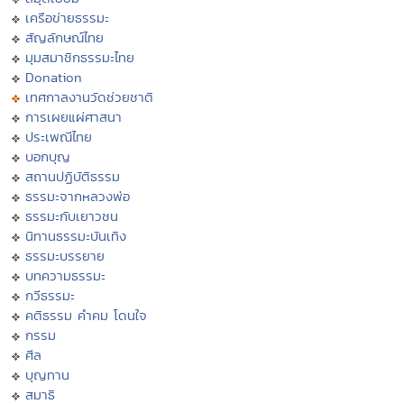
เครือข่ายธรรมะ
สัญลักษณ์ไทย
มุมสมาชิกธรรมะไทย
Donation
เทศกาลงานวัดช่วยชาติ
การเผยแผ่ศาสนา
ประเพณีไทย
บอกบุญ
สถานปฏิบัติธรรม
ธรรมะจากหลวงพ่อ
ธรรมะกับเยาวชน
นิทานธรรมะบันเทิง
ธรรมะบรรยาย
บทความธรรมะ
กวีธรรมะ
คติธรรม คำคม โดนใจ
กรรม
ศีล
บุญทาน
สมาธิ