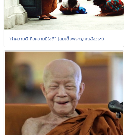
"ทำความดี คือความมีใจดี" (สมเด็จพระญาณสังวรฯ)