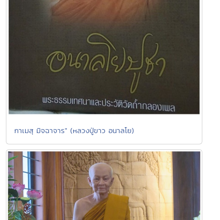
กาเมสุ มิจฉาจาร" (หลวงปู่ขาว อนาลโย)