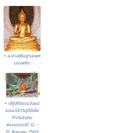
• ๔.ปางอธิษฐานเพศ
บรรพชิต
• ปฏิบัติธรรมวันแม่
แบบเจโตวิมุติอันไม่
กำเริบ(แก่น
พรหมจรรย์) 12 -
15 สิงหาคม 2569