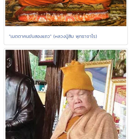
"เมตตาคนขับสองแถว" (หลวงปู่สิม พุทธาจาโร)