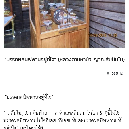
"มรรคผลนิพพานอยู่ที่ใจ" (หลวงตามหาบัว ญาณสัมปันโน)
วิริยะ12
.
"มรรคผลนิพพานอยู่ที่ใจ"
" .. ต้นไม้ภูเขา ดินฟ้าอากาศ ฟ้าแดดดินลม ในโลกธาตุนี้ไม่ใช่
มรรคผลนิพพาน ไม่ใช่กิเลส
"กิเลสแท้และมรรคผลนิพพานแท้
อยู่ที่ใจ"
เอาใจลงให้ดี