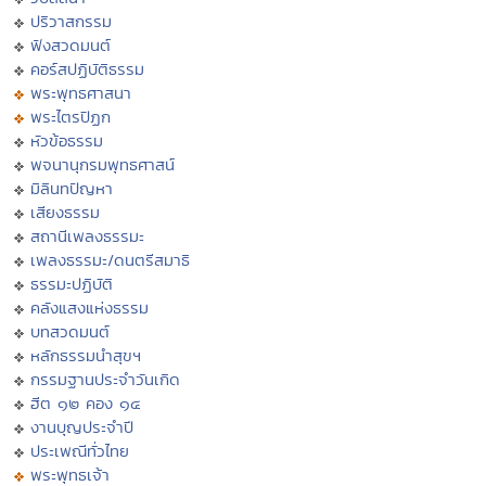
ปริวาสกรรม
ฟังสวดมนต์
คอร์สปฏิบัติธรรม
พระพุทธศาสนา
พระไตรปิฏก
หัวข้อธรรม
พจนานุกรมพุทธศาสน์
มิลินทปัญหา
เสียงธรรม
สถานีเพลงธรรมะ
เพลงธรรมะ/ดนตรีสมาธิ
ธรรมะปฏิบัติ
คลังแสงแห่งธรรม
บทสวดมนต์
หลักธรรมนำสุขฯ
กรรมฐานประจำวันเกิด
ฮีต ๑๒ คอง ๑๔
งานบุญประจำปี
ประเพณีทั่วไทย
พระพุทธเจ้า