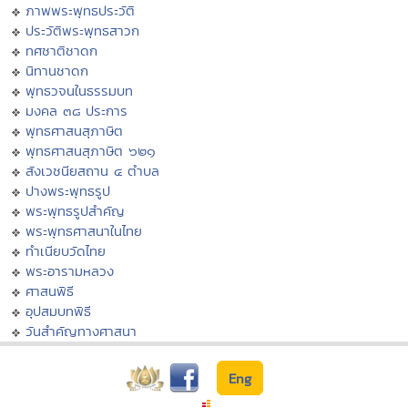
ภาพพระพุทธประวัติ
ประวัติพระพุทธสาวก
ทศชาติชาดก
นิทานชาดก
พุทธวจนในธรรมบท
มงคล ๓๘ ประการ
พุทธศาสนสุภาษิต
พุทธศาสนสุภาษิต ๖๒๑
สังเวชนียสถาน ๔ ตำบล
ปางพระพุทธรูป
พระพุทธรูปสำคัญ
พระพุทธศาสนาในไทย
ทำเนียบวัดไทย
พระอารามหลวง
ศาสนพิธี
อุปสมบทพิธี
วันสำคัญทางศาสนา
Eng