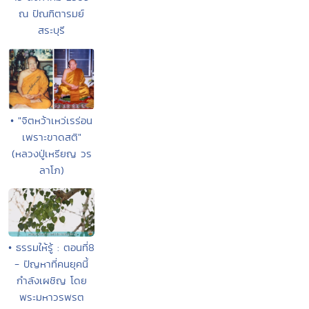
ณ ปัณฑิตารมย์
สระบุรี
• "จิตหว้าเหว่เรร่อน
เพราะขาดสติ"
(หลวงปู่เหรียญ วร
ลาโภ)
• ธรรมให้รู้ : ตอนที่8
- ปัญหาที่คนยุคนี้
กำลังเผชิญ โดย
พระมหาวรพรต