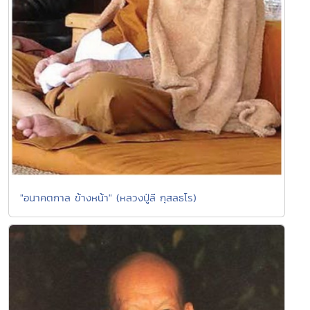
"อนาคตกาล ข้างหน้า" (หลวงปู่ลี กุสลธโร)