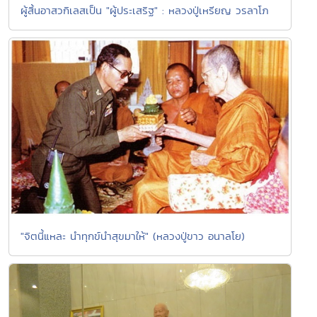
ผู้สิ้นอาสวกิเลสเป็น "ผู้ประเสริฐ" : หลวงปู่เหรียญ วรลาโภ
"จิตนี้แหละ นำทุกข์นำสุขมาให้" (หลวงปู่ขาว อนาลโย)