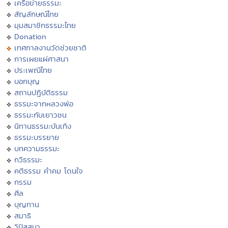
เครือข่ายธรรมะ
สัญลักษณ์ไทย
มุมสมาชิกธรรมะไทย
Donation
เทศกาลงานวัดช่วยชาติ
การเผยแผ่ศาสนา
ประเพณีไทย
บอกบุญ
สถานปฏิบัติธรรม
ธรรมะจากหลวงพ่อ
ธรรมะกับเยาวชน
นิทานธรรมะบันเทิง
ธรรมะบรรยาย
บทความธรรมะ
กวีธรรมะ
คติธรรม คำคม โดนใจ
กรรม
ศีล
บุญทาน
สมาธิ
วิปัสสนา