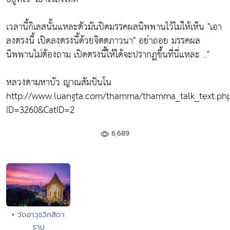
เวลานี้กิเลสนั้นแหละตัวมันปิดมรรคผลนิพพานไว้ไม่ให้เห็น
"เอา
ลงตรงนี้ เปิดลงตรงนี้ด้วยจิตตภาวนา"
อย่าถอย มรรคผล
นิพพานไม่ต้องถาม เปิดตรงนี้ให้ได้จะปรากฏขึ้นที่นี่แหละ .."
หลวงตามหาบัว ญาณสัมปันโน
http://www.luangta.com/thamma/thamma_talk_text.ph
ID=3260&CatID=2
6,689
• วัดอาวุธวิกสิตา
ราม