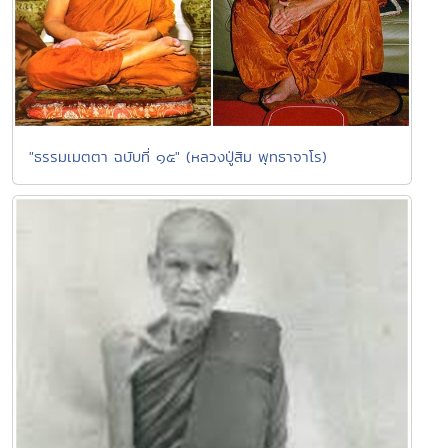
"ธรรมเมตตา ฉบับที่ ๑๕" (หลวงปู่สิม พุทธาจาโร)