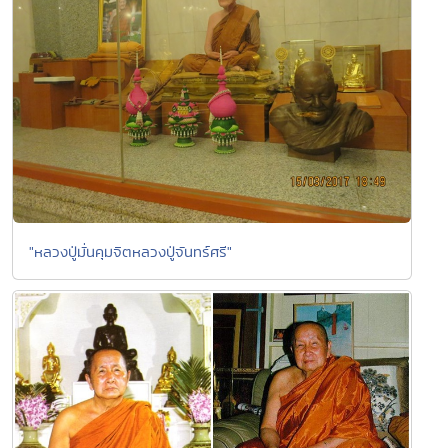
"หลวงปู่มั่นคุมจิตหลวงปู่จันทร์ศรี"