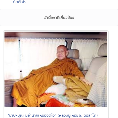
กิตติวโร
#เนื้อหาที่เกี่ยวข้อง
"บาป-บุญ มีอำนาจเหนือจิตใจ" (หลวงปู่เหรียญ วรลาโภ)