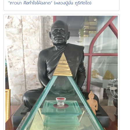
"ภาวนา คือทำใจให้ฉลาด" (หลวงปู่มั่น ภูริทัตโต)