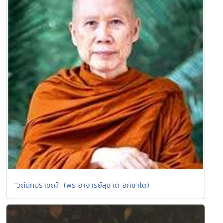
"วิถีนักปราชญ์" (พระอาจารย์สุชาติ อภิชาโต)