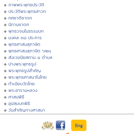
ภาพพระพุทธประวัติ
ประวัติพระพุทธสาวก
ทศชาติชาดก
นิทานชาดก
พุทธวจนในธรรมบท
มงคล ๓๘ ประการ
พุทธศาสนสุภาษิต
พุทธศาสนสุภาษิต ๖๒๑
สังเวชนียสถาน ๔ ตำบล
ปางพระพุทธรูป
พระพุทธรูปสำคัญ
พระพุทธศาสนาในไทย
ทำเนียบวัดไทย
พระอารามหลวง
ศาสนพิธี
อุปสมบทพิธี
วันสำคัญทางศาสนา
Eng