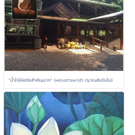
"น้ำใจให้อภัยสำคัญมาก" (หลวงตามหาบัว ญาณสัมปันโน)