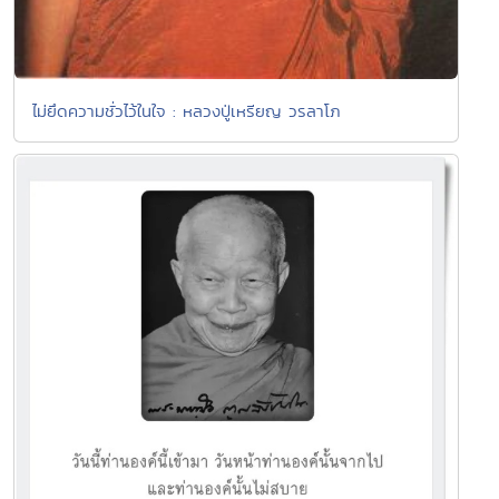
ไม่ยึดความชั่วไว้ในใจ : หลวงปู่เหรียญ วรลาโภ