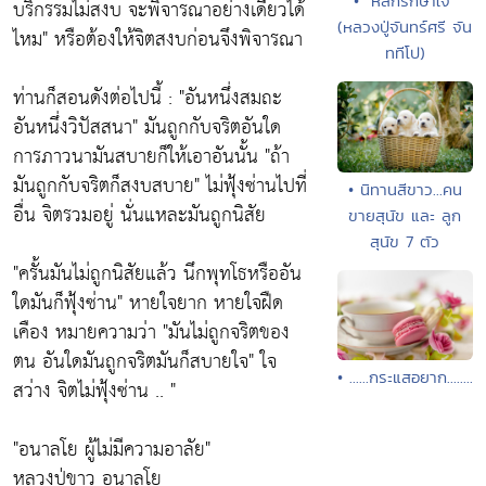
• "หลักรักษาใจ"
บริกรรมไม่สงบ จะพิจารณาอย่างเดียวได้
(หลวงปู่จันทร์ศรี จัน
ไหม"
หรือต้องให้จิตสงบก่อนจึงพิจารณา
ททีโป)
ท่านก็สอนดังต่อไปนี้ :
"อันหนึ่งสมถะ
อันหนึ่งวิปัสสนา"
มันถูกกับจริตอันใด
การภาวนามันสบายก็ให้เอาอันนั้น
"ถ้า
มันถูกกับจริตก็สงบสบาย"
ไม่ฟุ้งซ่านไปที่
• นิทานสีขาว...คน
อื่น จิตรวมอยู่ นั่นแหละมันถูกนิสัย
ขายสุนัข และ ลูก
สุนัข 7 ตัว
"ครั้นมันไม่ถูกนิสัยแล้ว นึกพุทโธหรืออัน
ใดมันก็ฟุ้งซ่าน"
หายใจยาก หายใจฝืด
เคือง หมายความว่า
"มันไม่ถูกจริตของ
ตน อันใดมันถูกจริตมันก็สบายใจ"
ใจ
• ......กระแสอยาก........
สว่าง จิตไม่ฟุ้งซ่าน .. "
"อนาลโย ผู้ไม่มีความอาลัย"
หลวงปู่ขาว อนาลโย