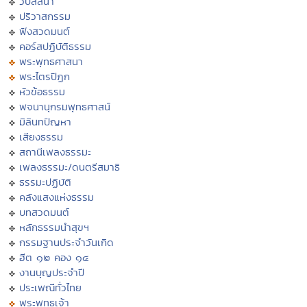
วิปัสสนา
ปริวาสกรรม
ฟังสวดมนต์
คอร์สปฏิบัติธรรม
พระพุทธศาสนา
พระไตรปิฏก
หัวข้อธรรม
พจนานุกรมพุทธศาสน์
มิลินทปัญหา
เสียงธรรม
สถานีเพลงธรรมะ
เพลงธรรมะ/ดนตรีสมาธิ
ธรรมะปฏิบัติ
คลังแสงแห่งธรรม
บทสวดมนต์
หลักธรรมนำสุขฯ
กรรมฐานประจำวันเกิด
ฮีต ๑๒ คอง ๑๔
งานบุญประจำปี
ประเพณีทั่วไทย
พระพุทธเจ้า