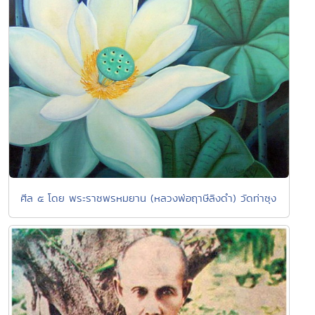
ศีล ๕ โดย พระราชพรหมยาน (หลวงพ่อฤาษีลิงดำ) วัดท่าซุง