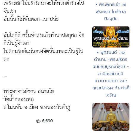
เพราะเขาไม่ปรารถนาจะให้พวกตำรวจไป
• พระพุทธเจ้า ๗
จับเขา
พระองค์ ใกล้กาล
อันนั้นก็ไม่พ้นดอก ..บาปน่ะ
ปัจจุบัน
ฉันใดก็ดี ครั้นทำลงแล้วทำบาปอกุศล จิต
ก็เป็นผู้จำเอา
ไปตกนรกก็แม่นดวงจิตนั่นแหละเป็นผู้ไป
• พุทธมนต์ ๑๒
ตก
ตำนาน (พระปริตร
ฉบับสมบูรณ์ที่สุด) -
อานิสงส์มากมี
...
เทวดาเมตตา ชนะ
ทุกอุปสรรค ทำอะไรก็
พระอาจารย์ขาว อนาลโย
เจริญ
วัดถ้ำกลองเพล
ต.โนนทัน อ.เมือง จ.หนองบัวลำภู
6,690