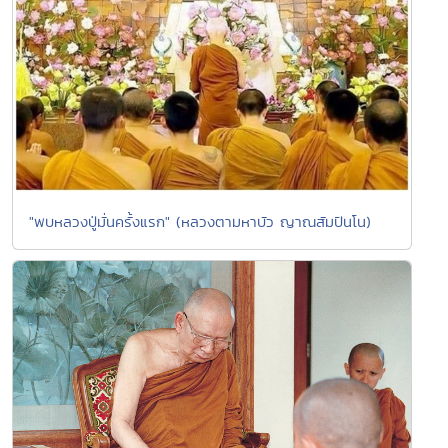
"พบหลวงปู่มั่นครั้งแรก" (หลวงตามหาบัว ญาณสัมปันโน)