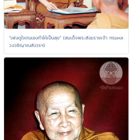
"เพ่งดูใจตนเองทำให้เป็นสุข" (สมเด็จพระสังฆราชเจ้า กรมหล
วงวชิญาณสังวรฯ)