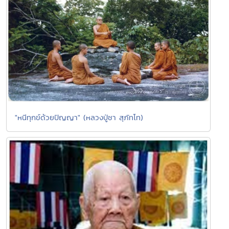
"หนีทุกข์ด้วยปัญญา" (หลวงปู่ชา สุภัทโท)