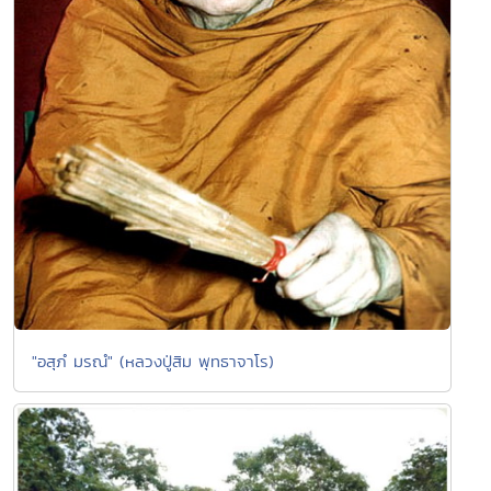
"อสุภํ มรณํ" (หลวงปู่สิม พุทธาจาโร)