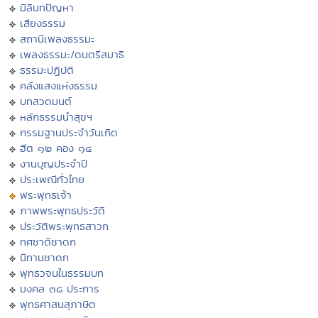
มิลินทปัญหา
เสียงธรรม
สถานีเพลงธรรมะ
เพลงธรรมะ/ดนตรีสมาธิ
ธรรมะปฏิบัติ
คลังแสงแห่งธรรม
บทสวดมนต์
หลักธรรมนำสุขฯ
กรรมฐานประจำวันเกิด
ฮีต ๑๒ คอง ๑๔
งานบุญประจำปี
ประเพณีทั่วไทย
พระพุทธเจ้า
ภาพพระพุทธประวัติ
ประวัติพระพุทธสาวก
ทศชาติชาดก
นิทานชาดก
พุทธวจนในธรรมบท
มงคล ๓๘ ประการ
พุทธศาสนสุภาษิต