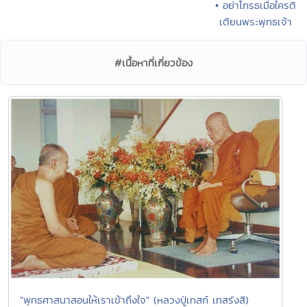
• อย่าโกรธเมื่อใครติ
เตียนพระพุทธเจ้า
#เนื้อหาที่เกี่ยวข้อง
"พุทธศาสนาสอนให้เราเข้าถึงใจ" (หลวงปู่เทสก์ เทสรังสี)