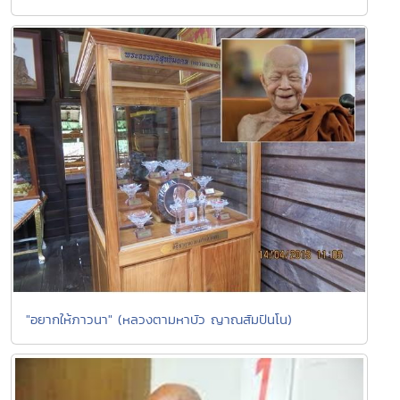
"อยากให้ภาวนา" (หลวงตามหาบัว ญาณสัมปันโน)