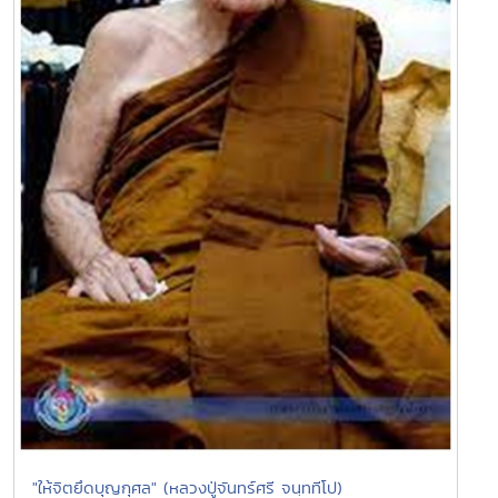
"ให้จิตยึดบุญกุศล" (หลวงปู่จันทร์ศรี จนฺททีโป)