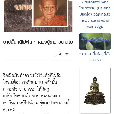
• สมเด็จพระพุทธ
โฆษาจารย์ (ประยุทธ์
ปยุตฺโต) วัดญาณเว
ศกวัน อ.สามพราน
จ.นครปฐม
บาปนั้นหนีไม่พ้น : หลวงปู่ขาว อนาลโย
• ศาสนาที่แท้อยู่ที่ตัว
จำปาพร
ของเรา
จิตเมื่อมันทำความชั่วไว้แล้วก็ไม่ลืม
ใครไม่ต้องการสักคน หมดทั้งนั้น
ความชั่ว บาปกรรม ให้คิดดู
แต่นักโทษเขาลักเขาปล้นสะดมแล้ว
เขาก็หลบหนีไปซ่อนอยู่ตามป่าเขาตามถ้ำ
ตามดง