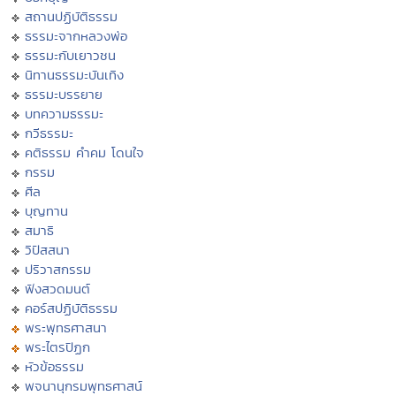
สถานปฏิบัติธรรม
ธรรมะจากหลวงพ่อ
ธรรมะกับเยาวชน
นิทานธรรมะบันเทิง
ธรรมะบรรยาย
บทความธรรมะ
กวีธรรมะ
คติธรรม คำคม โดนใจ
กรรม
ศีล
บุญทาน
สมาธิ
วิปัสสนา
ปริวาสกรรม
ฟังสวดมนต์
คอร์สปฏิบัติธรรม
พระพุทธศาสนา
พระไตรปิฏก
หัวข้อธรรม
พจนานุกรมพุทธศาสน์