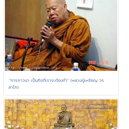
."การภาวนา เป็นกิจที่เราจะต้องทำ" (หลวงปู่เหรียญ วร
ลาโภ)