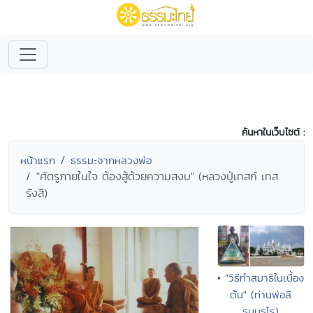
ค้นหาในเว็บไซต์ :
หน้าแรก
ธรรมะจากหลวงพ่อ
"ศัตรูภายในใจ ต้องสู้ด้วยความสงบ" (หลวงปู่เทสก์ เทส
รังสี)
• "วิธีทำสมาธิในเบื้อง
ต้น" (ท่านพ่อลี
ธมฺมธโร)