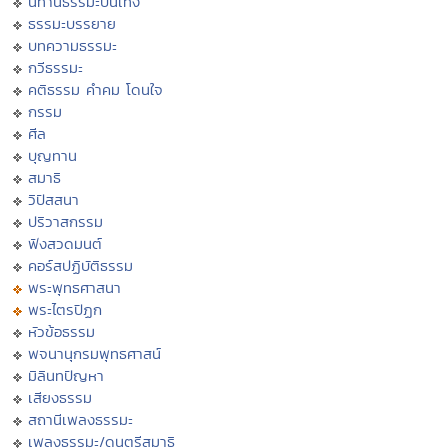
นิทานธรรมะบันเทิง
ธรรมะบรรยาย
บทความธรรมะ
กวีธรรมะ
คติธรรม คำคม โดนใจ
กรรม
ศีล
บุญทาน
สมาธิ
วิปัสสนา
ปริวาสกรรม
ฟังสวดมนต์
คอร์สปฏิบัติธรรม
พระพุทธศาสนา
พระไตรปิฏก
หัวข้อธรรม
พจนานุกรมพุทธศาสน์
มิลินทปัญหา
เสียงธรรม
สถานีเพลงธรรมะ
เพลงธรรมะ/ดนตรีสมาธิ