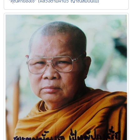
"คุณค่าของใจ" (หลวงตามหาบัว ญาณสัมปันโน)