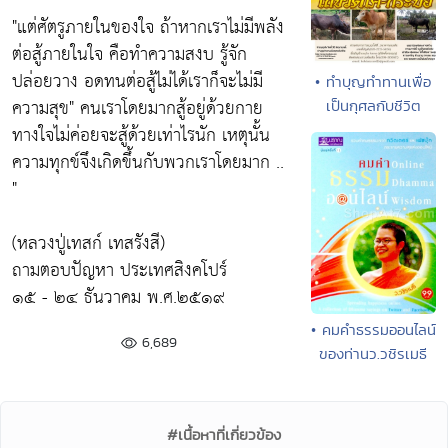
"แต่ศัตรูภายในของใจ ถ้าหากเราไม่มีพลัง
ต่อสู้ภายในใจ คือทำความสงบ รู้จัก
ปล่อยวาง อดทนต่อสู้ไม่ได้เราก็จะไม่มี
• ทำบุญทำทานเพื่อ
ความสุข"
คนเราโดยมากสู้อยู่ด้วยกาย
เป็นกุศลกับชีวิต
ทางใจไม่ค่อยจะสู้ด้วยเท่าไรนัก เหตุนั้น
ความทุกข์จึงเกิดขึ้นกับพวกเราโดยมาก ..
"
(หลวงปู่เทสก์ เทสรังสี)
ถามตอบปัญหา ประเทศสิงคโปร์
๑๕ - ๒๔ ธันวาคม พ.ศ.๒๕๑๙
• คมคำธรรมออนไลน์
6,689
ของท่านว.วชิรเมธี
#เนื้อหาที่เกี่ยวข้อง