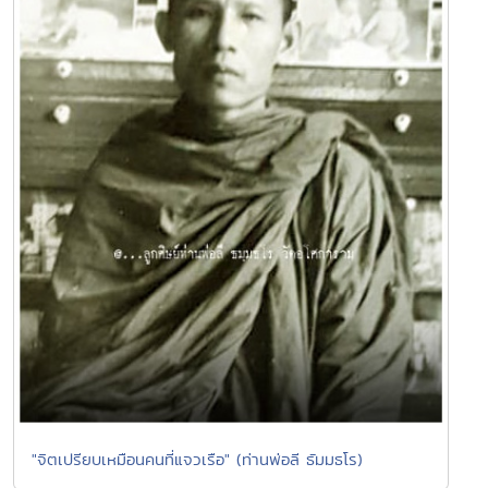
"จิตเปรียบเหมือนคนที่แจวเรือ" (ท่านพ่อลี ธัมมธโร)