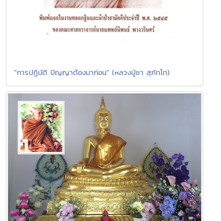
"การปฏิบัติ ปัญญาต้องมาก่อน" (หลวงปู่ชา สุภัทโท)