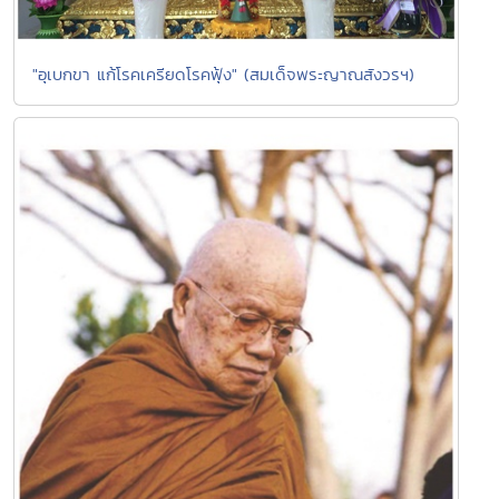
"อุเบกขา แก้โรคเครียดโรคฟุ้ง" (สมเด็จพระญาณสังวรฯ)