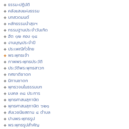
ธรรมะปฏิบัติ
คลังแสงแห่งธรรม
บทสวดมนต์
หลักธรรมนำสุขฯ
กรรมฐานประจำวันเกิด
ฮีต ๑๒ คอง ๑๔
งานบุญประจำปี
ประเพณีทั่วไทย
พระพุทธเจ้า
ภาพพระพุทธประวัติ
ประวัติพระพุทธสาวก
ทศชาติชาดก
นิทานชาดก
พุทธวจนในธรรมบท
มงคล ๓๘ ประการ
พุทธศาสนสุภาษิต
พุทธศาสนสุภาษิต ๖๒๑
สังเวชนียสถาน ๔ ตำบล
ปางพระพุทธรูป
พระพุทธรูปสำคัญ