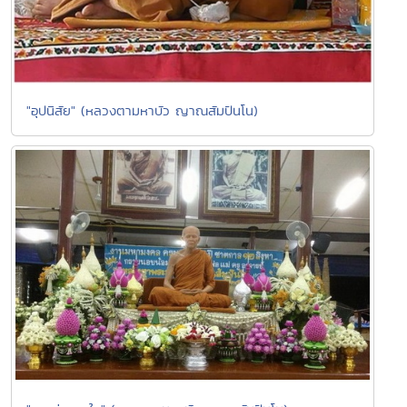
"อุปนิสัย" (หลวงตามหาบัว ญาณสัมปันโน)