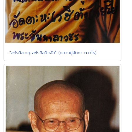
."อะไรคือเหตุ อะไรคือปัจจัย" (หลวงปู่จันทา ถาวโร)