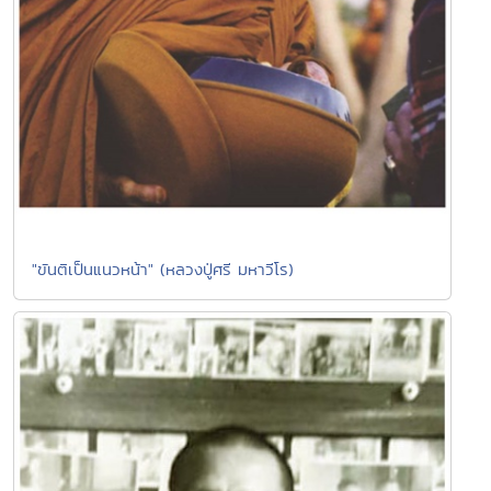
"ขันติเป็นแนวหน้า" (หลวงปู่ศรี มหาวีโร)