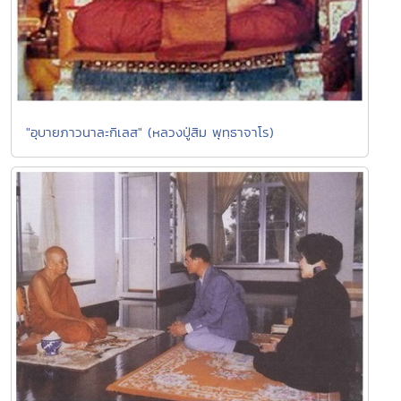
"อุบายภาวนาละกิเลส" (หลวงปู่สิม พุทฺธาจาโร)