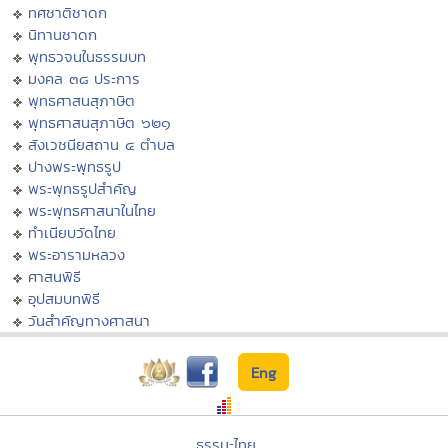
ทศชาติชาดก
นิทานชาดก
พุทธวจนในธรรมบท
มงคล ๓๘ ประการ
พุทธศาสนสุภาษิต
พุทธศาสนสุภาษิต ๖๒๑
สังเวชนียสถาน ๔ ตำบล
ปางพระพุทธรูป
พระพุทธรูปสำคัญ
พระพุทธศาสนาในไทย
ทำเนียบวัดไทย
พระอารามหลวง
ศาสนพิธี
อุปสมบทพิธี
วันสำคัญทางศาสนา
Eng
ธรรมะไทย