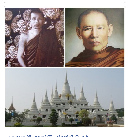
มนุษยสมบัติ-มนุษยวิบัติ : ท่านพ่อลี ธัมมธโร