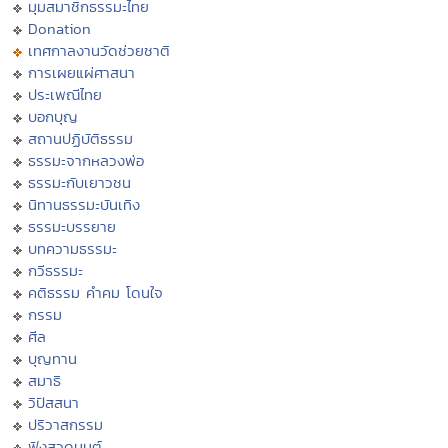
มุมสมาชิกธรรมะไทย
Donation
เทศกาลงานวัดช่วยชาติ
การเผยแผ่ศาสนา
ประเพณีไทย
บอกบุญ
สถานปฏิบัติธรรม
ธรรมะจากหลวงพ่อ
ธรรมะกับเยาวชน
นิทานธรรมะบันเทิง
ธรรมะบรรยาย
บทความธรรมะ
กวีธรรมะ
คติธรรม คำคม โดนใจ
กรรม
ศีล
บุญทาน
สมาธิ
วิปัสสนา
ปริวาสกรรม
ฟังสวดมนต์