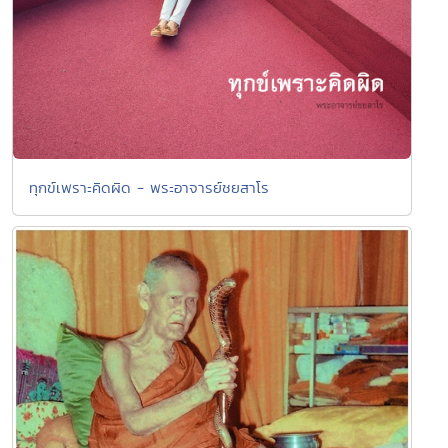
ทุกข์เพราะคิดผิด - พระอาจารย์ชยสาโร