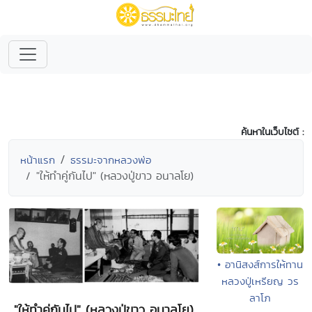
ค้นหาในเว็บไซต์ :
หน้าแรก
ธรรมะจากหลวงพ่อ
"ให้ทำคู่กันไป" (หลวงปู่ขาว อนาลโย)
• อานิสงส์การให้ทาน
หลวงปู่เหรียญ วร
ลาโภ
"ให้ทำคู่กันไป" (หลวงปู่ขาว อนาลโย)