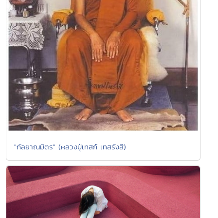
"กัลยาณมิตร" (หลวงปู่เทสก์ เทสรังสี)