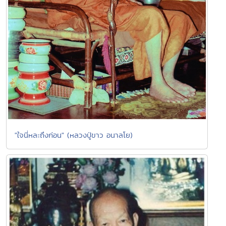
"ใจนี่หละถึงก่อน" (หลวงปู่ขาว อนาลโย)