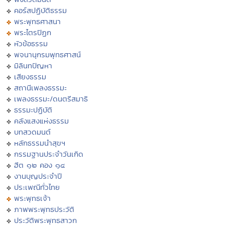
คอร์สปฏิบัติธรรม
พระพุทธศาสนา
พระไตรปิฏก
หัวข้อธรรม
พจนานุกรมพุทธศาสน์
มิลินทปัญหา
เสียงธรรม
สถานีเพลงธรรมะ
เพลงธรรมะ/ดนตรีสมาธิ
ธรรมะปฏิบัติ
คลังแสงแห่งธรรม
บทสวดมนต์
หลักธรรมนำสุขฯ
กรรมฐานประจำวันเกิด
ฮีต ๑๒ คอง ๑๔
งานบุญประจำปี
ประเพณีทั่วไทย
พระพุทธเจ้า
ภาพพระพุทธประวัติ
ประวัติพระพุทธสาวก