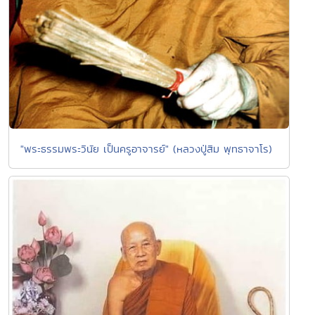
"พระธรรมพระวินัย เป็นครูอาจารย์" (หลวงปู่สิม พุทธาจาโร)