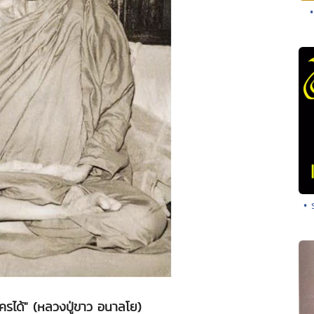
• 
ครได้" (หลวงปู่ขาว อนาลโย)