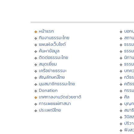
หน้าแรก
บอก
ทีมงานธรรมะไทย
สถาน
แผนผังเว็บไซต์
ธรรม
ค้นหาข้อมูล
ธรรม
ติดต่อธรรมะไทย
นิทาน
สมุดเยี่ยม
ธรรม
เครือข่ายธรรมะ
บทคว
สัญลักษณ์ไทย
กวีธ
มุมสมาชิกธรรมะไทย
คติธ
Donation
กรร
เทศกาลงานวัดช่วยชาติ
ศีล
การเผยแผ่ศาสนา
บุญท
ประเพณีไทย
สมาธิ
วิปัส
ปริว
ฟังส