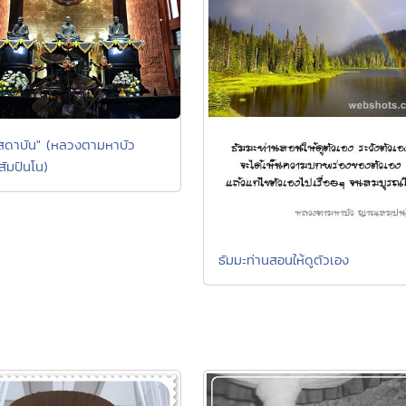
สดาบัน" (หลวงตามหาบัว
มปันโน)
ธัมมะท่านสอนให้ดูตัวเอง