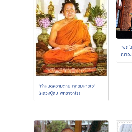
"พระโ
ญาณสั
"กำหนดความตาย ทุกลมหายใจ"
(หลวงปู่สิม พุทธาจาโร)