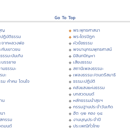
Go To Top
บุญ
พระพุทธศาสนา
ปฏิบัติธรรม
พระไตรปิฏก
ะจากหลวงพ่อ
หัวข้อธรรม
ะกับเยาวชน
พจนานุกรมพุทธศาสน์
ธรรมะบันเทิง
มิลินทปัญหา
ะบรรยาย
เสียงธรรม
ามธรรมะ
สถานีเพลงธรรมะ
รรมะ
เพลงธรรมะ/ดนตรีสมาธิ
รรม คำคม โดนใจ
ธรรมะปฏิบัติ
ม
คลังแสงแห่งธรรม
บทสวดมนต์
าน
หลักธรรมนำสุขฯ
กรรมฐานประจำวันเกิด
สนา
ฮีต ๑๒ คอง ๑๔
าสกรรม
งานบุญประจำปี
วดมนต์
ประเพณีทั่วไทย