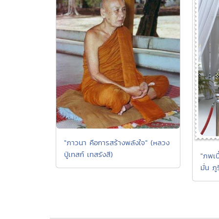
"ภาวนา คือการสร้างพลังใจ" (หลวง
ปู่เทสก์ เทสรังสี)
"ภพเบื
มั่น ภู