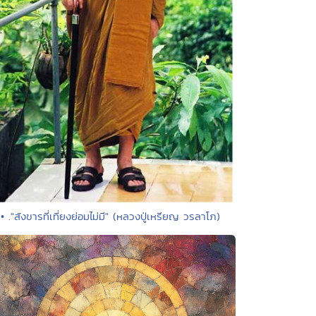
• ."สังขารที่เที่ยงย่อมไม่มี" (หลวงปู่เหรียญ วรลาโภ)