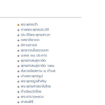
พระพุทธเจ้า
ภาพพระพุทธประวัติ
ประวัติพระพุทธสาวก
ทศชาติชาดก
นิทานชาดก
พุทธวจนในธรรมบท
มงคล ๓๘ ประการ
พุทธศาสนสุภาษิต
พุทธศาสนสุภาษิต ๖๒๑
สังเวชนียสถาน ๔ ตำบล
ปางพระพุทธรูป
พระพุทธรูปสำคัญ
พระพุทธศาสนาในไทย
ทำเนียบวัดไทย
พระอารามหลวง
ศาสนพิธี