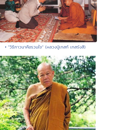
• "วิธีภาวนาคือรวมใจ" (หลวงปู่เทสก์ เทสรังสี)